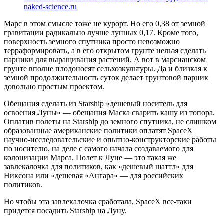
naked-science.ru
Марс в этом смысле тоже не курорт. Но его 0,38 от земной
гравитации радикально лучше лунных 0,17. Кроме того,
поверхность земного спутника просто невозможно
терраформировать, а в его открытом грунте нельзя сделать
парники для выращивания растений. А вот в марсианском
грунте вполне плодоносят сельхозкультуры. Да и близкая к
земной продолжительность суток делает грунтовой парник
довольно простым проектом.
Обещания сделать из Starship «дешевый носитель для
освоения Луны» — обещания Маска сварить кашу из топора.
Оплатив полеты на Starship до земного спутника, не слишком
образованные американские политики оплатят SpaceX
научно-исследовательские и опытно-конструкторские работы
по носителю, на деле с самого начала создаваемого для
колонизации Марса. Полет к Луне — это такая же
завлекалочка для политиков, как «дешевый шаттл» для
Никсона или «дешевая «Ангара» — для российских
политиков.
Но чтобы эта завлекалочка сработала, SpaceX все-таки
придется посадить Starship на Луну.