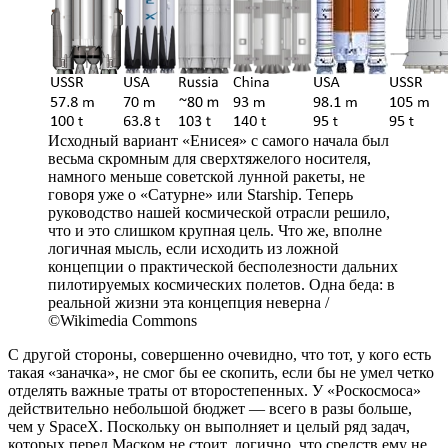
Исходный вариант «Енисея» с самого начала был
весьма скромным для сверхтяжелого носителя,
намного меньше советской лунной ракеты, не
говоря уже о «Сатурне» или Starship. Теперь
руководство нашей космической отрасли решило,
что и это слишком крупная цель. Что же, вполне
логичная мысль, если исходить из ложной
концепции о практической бесполезности дальних
пилотируемых космических полетов. Одна беда: в
реальной жизни эта концепция неверна /
©Wikimedia Commons
С другой стороны, совершенно очевидно, что тот, у кого есть
такая «заначка», не смог бы ее скопить, если бы не умел четко
отделять важные траты от второстепенных. У «Роскосмоса»
действительно небольшой бюджет — всего в разы больше,
чем у SpaceX. Поскольку он выполняет и целый ряд задач,
которых перед Маском не стоит, логично, что средств ему не