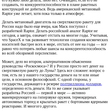
его нужно либо делать, либо нет. Очевидно, если его не
создавать, то конкурентоспособности в плане ракетных
конструкций не добиться. Ведь американский метановый
Raptor уже летает, хотя пока только в атмосфере.
Делать метановый двигатель на сверхтяжелую ракету для
России надо было еще вчера, как Маск поступил с
разработкой Raptor. Делать российский аналог Raptor не
сегодня, а завтра, означает отстать на многие годы. Учитывая,
что SpaceX и так развивает технологии создания космических
носителей быстрее всех в мире, отстать от нее на годы — все
равно что потерять любые шансы на конкурентоспособность
во всей обозримой перспективе.
Может, дело во втором, альтернативном объяснении
руководства «Роскосмоса»? И у России просто нет денег на
сверхтяжелую ракету до Луны? Здесь все сложнее: вопрос о
том, есть ли у нашего государства деньги на те или иные
цели, в основном философский. С одной стороны, у
государства, держащего в резерве
полтриллиона долларов
,
определенно есть деньги. На то же самое указывает
разработка Россией — первой в мире — активно
маневрирующего на гиперзвуке оружия, термоядерных
автономных торпед и крылатых ракет с бортовыми ядерными
реакторами. И многого другого.