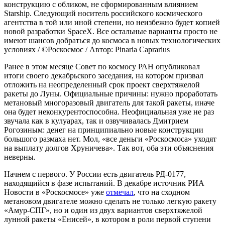
конструкцию с обликом, не сформированным влиянием
Starship. Следующий носитель российского космического
агентства в той или иной степени, но неизбежно будет копией
новой разработки SpaceX. Все остальные варианты просто не
имеют шансов добраться до космоса в новых технологических
условиях / ©Роскосмос / Автор: Pinaria Caprarius
Ранее в этом месяце Совет по космосу РАН опубликовал
итоги своего декабрьского заседания, на котором призвал
отложить на неопределенный срок проект сверхтяжелой
ракеты до Луны. Официальные причины: нужно проработать
метановый многоразовый двигатель для такой ракеты, иначе
она будет неконкурентоспособна. Неофициальная уже не раз
звучала как в кулуарах, так и озвучивалась Дмитрием
Рогозиным: денег на принципиально новые конструкции
большого размаха нет. Мол, «все деньги «Роскосмоса» уходят
на выплату долгов Хруничева». Так вот, оба эти объяснения
неверны.
Начнем с первого. У России есть двигатель РД-0177,
находящийся в фазе испытаний. В декабре источник РИА
Новости в «Роскосмосе» уже
отмечал
, что на сходном
метановом двигателе можно сделать не только легкую ракету
«Амур-СПГ», но и один из двух вариантов сверхтяжелой
лунной ракеты «Енисей», в котором в роли первой ступени