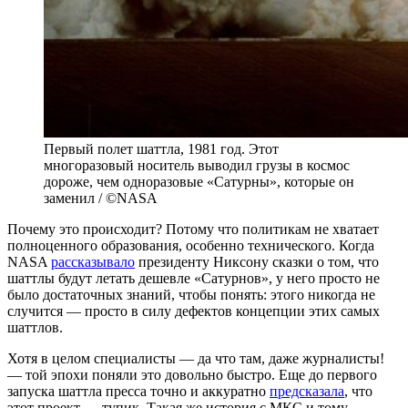
Первый полет шаттла, 1981 год. Этот
многоразовый носитель выводил грузы в космос
дороже, чем одноразовые «Сатурны», которые он
заменил / ©NASA
Почему это происходит? Потому что политикам не хватает
полноценного образования, особенно технического. Когда
NASA
рассказывало
президенту Никсону сказки о том, что
шаттлы будут летать дешевле «Сатурнов», у него просто не
было достаточных знаний, чтобы понять: этого никогда не
случится — просто в силу дефектов концепции этих самых
шаттлов.
Хотя в целом специалисты — да что там, даже журналисты!
— той эпохи поняли это довольно быстро. Еще до первого
запуска шаттла пресса точно и аккуратно
предсказала
, что
этот проект — тупик. Такая же история с МКС и тому