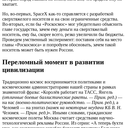
хватает.
Но, во-первых, SpaceX как-то справляется с разработкой
сверхтяжелого носителя и на свои ограниченные средства.
Во-вторых, если бы «Роскосмос» мог убедительно объяснить
главе государства, зачем ему деньги на сверхтяжелый
носитель, ему бы, скорее всего, резко увеличили бы бюджеты.
Проведем умственный эксперимент: поставим себя на место
главы «Роскосмоса» и попробуем обосновать, зачем такой
носитель может быть нужен России.
Переломный момент в развитии
цивилизации
Традиционно космос воспринимается политиками и
космическими администраторами нашей страны в рамках
знаменитой фразы: «Королёв работает на ТАСС, Янгель
(отличные боевые баллистические ракеты. — Прим. ред.)
—
на нас
(военно-политическое руководство. — Прим. ред.)
, а
Челомей — на унитаз
(намек на некоторые неудачи КБ В. Н.
Челомея. — Прим. ред.)
». Иными словами, гражданские
космические полеты Москва считает средствами научно-
технологической рекламы России. Из серии: «А теперь бухти