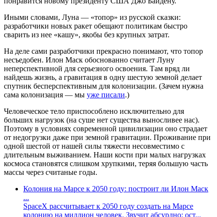
понравится новому президенту США Джо Байдену.
Иными словами, Луна — «топор» из русской сказки:
разработчики новых ракет обещают политикам быстро
сварить из нее «кашу», якобы без крупных затрат.
На деле сами разработчики прекрасно понимают, что топор
несъедобен. Илон Маск обоснованно считает Луну
неперспективной для серьезного освоения. Там вряд ли
найдешь жизнь, а гравитация в одну шестую земной делает
спутник бесперспективным для колонизации. (Зачем нужна
сама колонизация — мы
уже писали
.)
Человеческое тело приспособлено исключительно для
больших нагрузок (на суше нет существа выносливее нас).
Поэтому в условиях современной цивилизации оно страдает
от недогрузки даже при земной гравитации. Проживание при
одной шестой от нашей силы тяжести несовместимо с
длительным выживанием. Наши кости при малых нагрузках
космоса становятся слишком хрупкими, теряя большую часть
массы через считаные годы.
Колония на Марсе к 2050 году: построит ли Илон Маск
...
SpaceX рассчитывает к 2050 году создать на Марсе
колонию на миллион человек. Звучит абсурдно: ост...