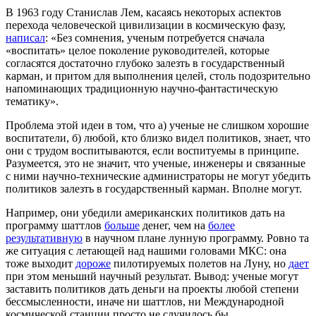
В 1963 году Станислав Лем, касаясь некоторых аспектов
перехода человеческой цивилизации в космическую фазу,
написал
: «Без сомнения, ученым потребуется сначала
«воспитать» целое поколение руководителей, которые
согласятся достаточно глубоко залезть в государственный
карман, и притом для выполнения целей, столь подозрительно
напоминающих традиционную научно-фантастическую
тематику».
Проблема этой идеи в том, что а) ученые не слишком хорошие
воспитатели, б) любой, кто близко видел политиков, знает, что
они с трудом воспитываются, если воспитуемы в принципе.
Разумеется, это не значит, что ученые, инженеры и связанные
с ними научно-технические администраторы не могут убедить
политиков залезть в государственный карман. Вполне могут.
Например, они убедили американских политиков дать на
программу шаттлов
больше
денег, чем на
более
результативную
в научном плане лунную программу. Ровно та
же ситуация с летающей над нашими головами МКС: она
тоже выходит
дороже
пилотируемых полетов на Луну, но
дает
при этом меньший научный результат. Вывод: ученые могут
заставить политиков дать деньги на проекты любой степени
бессмысленности, иначе ни шаттлов, ни Международной
космической станции просто не случилось бы.