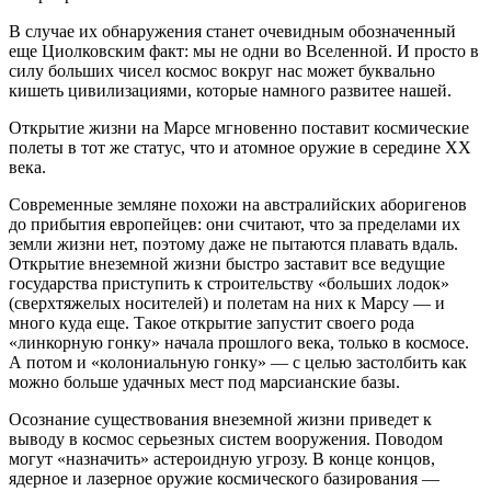
В случае их обнаружения станет очевидным обозначенный
еще Циолковским факт: мы не одни во Вселенной. И просто в
силу больших чисел космос вокруг нас может буквально
кишеть цивилизациями, которые намного развитее нашей.
Открытие жизни на Марсе мгновенно поставит космические
полеты в тот же статус, что и атомное оружие в середине XX
века.
Современные земляне похожи на австралийских аборигенов
до прибытия европейцев: они считают, что за пределами их
земли жизни нет, поэтому даже не пытаются плавать вдаль.
Открытие внеземной жизни быстро заставит все ведущие
государства приступить к строительству «больших лодок»
(сверхтяжелых носителей) и полетам на них к Марсу — и
много куда еще. Такое открытие запустит своего рода
«линкорную гонку» начала прошлого века, только в космосе.
А потом и «колониальную гонку» — с целью застолбить как
можно больше удачных мест под марсианские базы.
Осознание существования внеземной жизни приведет к
выводу в космос серьезных систем вооружения. Поводом
могут «назначить» астероидную угрозу. В конце концов,
ядерное и лазерное оружие космического базирования —