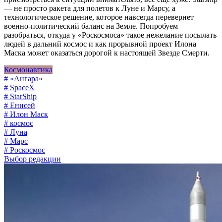
— не просто ракета для полетов к Луне и Марсу, а
технологическое решение, которое навсегда перевернет
военно-политический баланс на Земле. Попробуем
разобраться, откуда у «Роскосмоса» такое нежелание посылать
людей в дальний космос и как прорывной проект Илона
Маска может оказаться дорогой к настоящей Звезде Смерти.
Космонавтика
# «Ангара»
# SpaceX
# StarShip
# Енисей
# Илон Маск
# космос
# Луна
# Марс
# Роскосмос
Выбор редакции