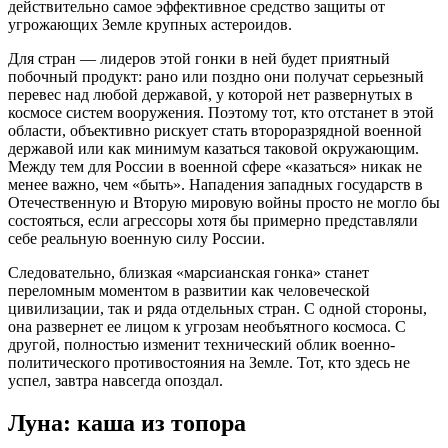
действительно самое эффективное средство защиты от
угрожающих Земле крупных астероидов.
Для стран — лидеров этой гонки в ней будет приятный
побочный продукт: рано или поздно они получат серьезный
перевес над любой державой, у которой нет развернутых в
космосе систем вооружения. Поэтому тот, кто отстанет в этой
области, объективно рискует стать второразрядной военной
державой или как минимум казаться таковой окружающим.
Между тем для России в военной сфере «казаться» никак не
менее важно, чем «быть». Нападения западных государств в
Отечественную и Вторую мировую войны просто не могло бы
состояться, если агрессоры хотя бы примерно представляли
себе реальную военную силу России.
Следовательно, близкая «марсианская гонка» станет
переломным моментом в развитии как человеческой
цивилизации, так и ряда отдельных стран. С одной стороны,
она развернет ее лицом к угрозам необъятного космоса. С
другой, полностью изменит технический облик военно-
политического противостояния на Земле. Тот, кто здесь не
успел, завтра навсегда опоздал.
Луна: каша из топора