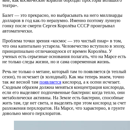
мне, как космические корабли бороздят просторы Большого
театра».
Балет — это прекрасно, но выбрасывать на него миллиарды
долларов в год как-то неразумно. Именно поэтому лунную
гонку после смерти Сергея Королёва СССР проигрывал
автоматически.
Проблема точки зрения «космос — это чистый пиар» в том,
что она капитально устарела. Человечество вступило в эпоху,
принципиально отличающуюся от времен Королёва. У
ученых есть серьезные основания полагать, что на Марсе есть
не только следы жизни, но и сама современная жизнь.
Речь не только о метане, который там то появляется (в теплый
сезон), то исчезает (в холодный). Как мы теперь знаем, точно
так же весной там
появляется
кислород, а к осени исчезает.
Сходным образом должна меняться концентрация кислорода,
если его выделяют подпочвенные бактерии: когда тепло, они
метаболически активны. На Земле есть бактерии, способные
жить там, где нет света, и выделять при этом кислород за счет
разложения перхлоратов. На Марсе, что характерно, в грунте
довольно много перхлоратов.