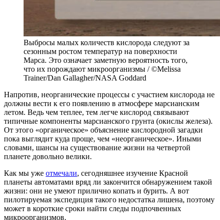
Выбросы малых количеств кислорода следуют за
сезонным ростом температур на поверхности
Марса. Это означает заметную вероятность того,
что их порождают микроорганизмы / ©Melissa
Trainer/Dan Gallagher/NASA Goddard
Напротив, неорганические процессы с участием кислорода не
должны вести к его появлению в атмосфере марсианским
летом. Ведь чем теплее, тем легче кислород связывают
типичные компоненты марсианского грунта (окислы железа).
От этого «органическое» объяснение кислородной загадки
пока выглядит куда проще, чем «неорганическое». Иными
словами, шансы на существование жизни на четвертой
планете довольно велики.
Как мы уже
отмечали
, сегодняшнее изучение Красной
планеты автоматами вряд ли закончится обнаружением такой
жизни: они не умеют прилично копать и бурить. А вот
пилотируемая экспедиция такого недостатка лишена, поэтому
может в короткие сроки найти следы подпочвенных
микроорганизмов.