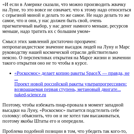
«И если в Америке сказали, что можно производить жвачку
на Луне, то это вовсе не означает, что к этому надо относиться
с серьезной миной и делать то же самое. Не надо делать то же
самое, что и они, у нас должен быть свой, очень
прагматичный выбор, у нас денег намного меньше, ресурсов
меньше, надо тратить их с большим умом»
Смысл этих заявлений достаточно прозрачен:
непропагандистское значение высадок людей на Луну и Марс
руководству нашей космической отрасли действительно
неясно. О перспективах открытия на Марсе жизни и значении
такого открытия оно не то чтобы в курсе.
«Роскосмос» делает копию ракеты SpaceX — правда, не
...
Проект новой российской ракеты ультрапрогрессивен:
возвращаемая первая ступень, метановый двигате...
naked-science.ru
Поэтому, чтобы избежать пиар-провала в момент западной
высадки на Луну, «Роскосмос» пытается подстелить себе
соломку: объяснить, что он и не хотел там высаживаться,
поэтому якобы Штаты его и опередили.
Проблема подобной позиции в том, что убедить так кого-то,