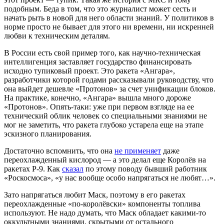
подобным. Беда в том, что это журналист может сесть и
начать рыть в новой для него области знаний. У политиков в
норме просто не бывает для этого ни времени, ни искренней
любви к техническим деталям.
В России есть свой пример того, как научно-техническая
интеллигенция заставляет государство финансировать
исходно тупиковый проект. Это ракета «Ангара»,
разработчики которой годами рассказывали руководству, что
она выйдет дешевле «Протонов» за счет унификации блоков.
На практике, конечно, «Ангара» вышла много дороже
«Протонов». Опять-таки: уже при первом взгляде на ее
технический облик человек со специальными знаниями не
мог не заметить, что ракета глубоко устарела еще на этапе
эскизного планирования.
Достаточно вспомнить, что она
не применяет
даже
переохлажденный кислород — а это делал еще Королёв на
ракетах Р-9. Как
сказал
по этому поводу бывший работник
«Роскосмоса», «у нас вообще особо напрягаться не любят…».
Зато напрягаться любит Маск, поэтому в его ракетах
переохлажденные «по-королёвски» компоненты топлива
используют. Не надо думать, что Маск обладает какими-то
оккультными знаниями, скрытыми от остального