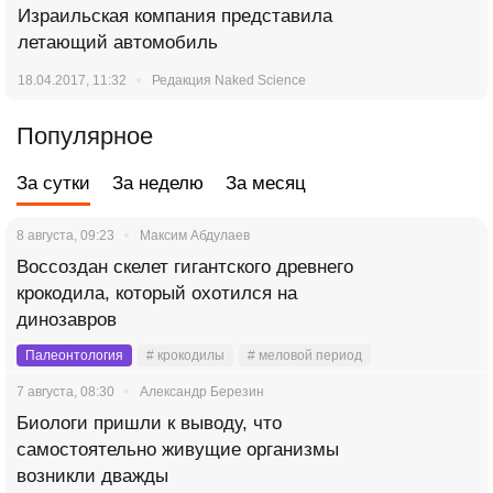
Израильская компания представила
летающий автомобиль
18.04.2017, 11:32
Редакция Naked Science
Популярное
За сутки
За неделю
За месяц
8 августа, 09:23
Максим Абдулаев
Воссоздан скелет гигантского древнего
крокодила, который охотился на
динозавров
Палеонтология
# крокодилы
# меловой период
7 августа, 08:30
Александр Березин
Биологи пришли к выводу, что
самостоятельно живущие организмы
возникли дважды