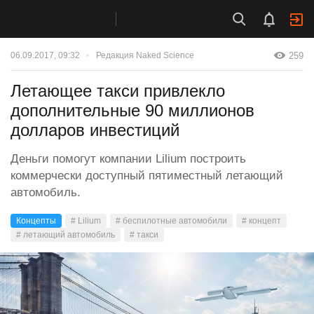
259
06.09.2017, 09:32
Редакция Naked Science
Летающее такси привлекло
дополнительные 90 миллионов
долларов инвестиций
Деньги помогут компании Lilium построить
коммерчески доступный пятиместный летающий
автомобиль.
Концепты
# Lilium
# беспилотные автомобили
# концепт
# летающий автомобиль
# такси