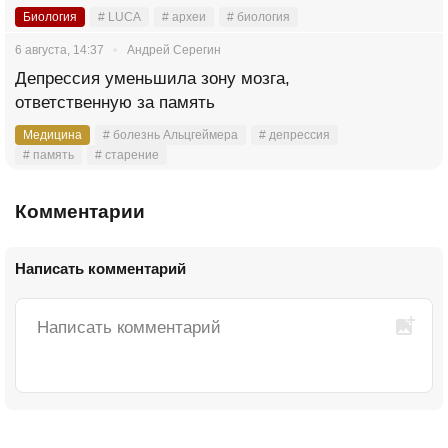
Биология
# LUCA
# археи
# биология
6 августа, 14:37
Андрей Серегин
Депрессия уменьшила зону мозга,
ответственную за память
Медицина
# болезнь Альцгеймера
# депрессия
# память
# старение
Комментарии
Написать комментарий