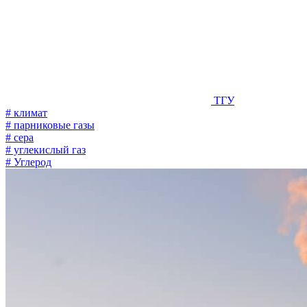
ТГУ
# климат
# парниковые газы
# сера
# углекислый газ
# Углерод