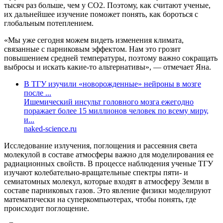
тысяч раз больше, чем у CO2. Поэтому, как считают ученые,
их дальнейшее изучение поможет понять, как бороться с
глобальным потеплением.
«Мы уже сегодня можем видеть изменения климата,
связанные с парниковым эффектом. Нам это грозит
повышением средней температуры, поэтому важно сокращать
выбросы и искать какие-то альтернативы», — отмечает Яна.
В ТГУ изучили «новорожденные» нейроны в мозге
после ...
Ишемический инсульт головного мозга ежегодно
поражает более 15 миллионов человек по всему миру,
и...
naked-science.ru
Исследование излучения, поглощения и рассеяния света
молекулой в составе атмосферы важно для моделирования ее
радиационных свойств. В процессе наблюдения ученые ТГУ
изучают колебательно-вращательные спектры пяти- и
семиатомных молекул, которые входят в атмосферу Земли в
составе парниковых газов. Это явление физики моделируют
математически на суперкомпьютерах, чтобы понять, где
происходит поглощение.