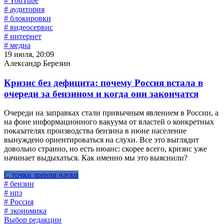
# YouTube
# аудитория
# блокировки
# видеосервис
# интернет
# медиа
19 июля, 20:09
Александр Березин
Кризис без дефицита: почему Россия встала в
очереди за бензином и когда они закончатся
Очереди на заправках стали привычным явлением в России, а
на фоне информационного вакуума от властей о конкретных
показателях производства бензина в июне население
вынуждено ориентироваться на слухи. Все это выглядит
довольно странно, но есть нюанс: скорее всего, кризис уже
начинает выдыхаться. Как именно мы это выяснили?
С точки зрения науки
# бензин
# нпз
# Россия
# экономика
Выбор редакции