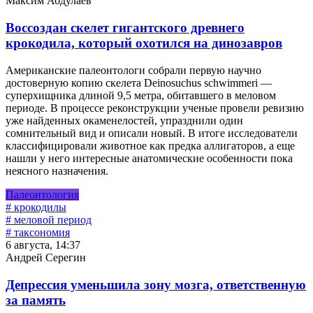
Максим Абдулаев
Воссоздан скелет гигантского древнего
крокодила, который охотился на динозавров
Американские палеонтологи собрали первую научно
достоверную копию скелета Deinosuchus schwimmeri —
суперхищника длиной 9,5 метра, обитавшего в меловом
периоде. В процессе реконструкции ученые провели ревизию
уже найденных окаменелостей, упразднили один
сомнительный вид и описали новый. В итоге исследователи
классифицировали животное как предка аллигаторов, а еще
нашли у него интересные анатомические особенности пока
неясного назначения.
Палеонтология
# крокодилы
# меловой период
# таксономия
6 августа, 14:37
Андрей Серегин
Депрессия уменьшила зону мозга, ответственную
за память