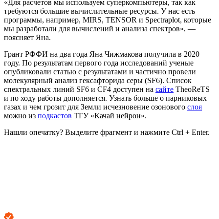
«Для расчетов мы используем суперкомпьютеры, так как
требуются большие вычислительные ресурсы. У нас есть
программы, например, MIRS, TENSOR и Spectraplot, которые
мы разработали для вычислений и анализа спектров», —
поясняет Яна.
Грант РФФИ на два года Яна Чижмакова получила в 2020
году. По результатам первого года исследований ученые
опубликовали статью с результатами и частично провели
молекулярный анализ гексафторида серы (SF6). Список
спектральных линий SF6 и CF4 доступен на
сайте
TheoReTS
и по ходу работы дополняется. Узнать больше о парниковых
газах и чем грозит для Земли исчезновение озонового
слоя
можно из
подкастов
ТГУ «Качай нейрон».
Нашли опечатку? Выделите фрагмент и нажмите Ctrl + Enter.