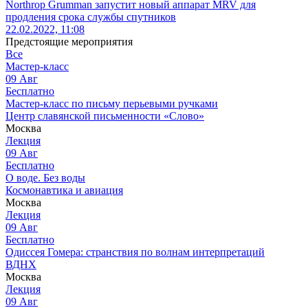
Northrop Grumman запустит новый аппарат MRV для
продления срока службы спутников
22.02.2022, 11:08
Предстоящие мероприятия
Все
Мастер-класс
09
Авг
Бесплатно
Мастер-класс по письму перьевыми ручками
Центр славянской письменности «Слово»
Москва
Лекция
09
Авг
Бесплатно
О воде. Без воды
Космонавтика и авиация
Москва
Лекция
09
Авг
Бесплатно
Одиссея Гомера: странствия по волнам интерпретаций
ВДНХ
Москва
Лекция
09
Авг