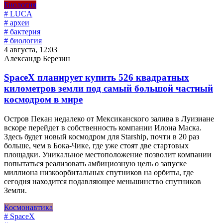
Биология
# LUCA
# археи
# бактерия
# биология
4 августа, 12:03
Александр Березин
SpaceX планирует купить 526 квадратных
километров земли под самый большой частный
космодром в мире
Остров Пекан недалеко от Мексиканского залива в Луизиане
вскоре перейдет в собственность компании Илона Маска.
Здесь будет новый космодром для Starship, почти в 20 раз
больше, чем в Бока-Чике, где уже стоят две стартовых
площадки. Уникальное местоположение позволит компании
попытаться реализовать амбициозную цель о запуске
миллиона низкоорбитальных спутников на орбиты, где
сегодня находится подавляющее меньшинство спутников
Земли.
Космонавтика
# SpaceX