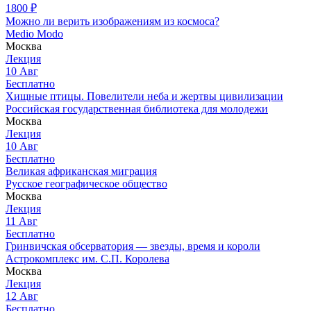
1800
₽
Можно ли верить изображениям из космоса?
Medio Modo
Москва
Лекция
10
Авг
Бесплатно
Хищные птицы. Повелители неба и жертвы цивилизации
Российская государственная библиотека для молодежи
Москва
Лекция
10
Авг
Бесплатно
Великая африканская миграция
Русское географическое общество
Москва
Лекция
11
Авг
Бесплатно
Гринвичская обсерватория — звезды, время и короли
Астрокомплекс им. С.П. Королева
Москва
Лекция
12
Авг
Бесплатно