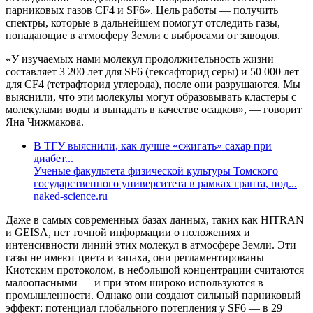
парниковых газов CF4 и SF6». Цель работы — получить
спектры, которые в дальнейшем помогут отследить газы,
попадающие в атмосферу Земли с выбросами от заводов.
«У изучаемых нами молекул продолжительность жизни
составляет 3 200 лет для SF6 (гексафторид серы) и 50 000 лет
для CF4 (тетрафторид углерода), после они разрушаются. Мы
выяснили, что эти молекулы могут образовывать кластеры с
молекулами воды и выпадать в качестве осадков», — говорит
Яна Чижмакова.
В ТГУ выяснили, как лучше «сжигать» сахар при
диабет...
Ученые факультета физической культуры Томского
государственного университета в рамках гранта, под...
naked-science.ru
Даже в самых современных базах данных, таких как HITRAN
и GEISA, нет точной информации о положениях и
интенсивности линий этих молекул в атмосфере Земли. Эти
газы не имеют цвета и запаха, они регламентированы
Киотским протоколом, в небольшой концентрации считаются
малоопасными — и при этом широко используются в
промышленности. Однако они создают сильный парниковый
эффект: потенциал глобального потепления у SF6 — в 29