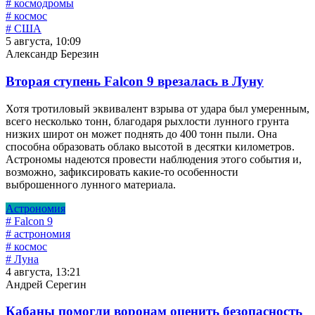
# космодромы
# космос
# США
5 августа, 10:09
Александр Березин
Вторая ступень Falcon 9 врезалась в Луну
Хотя тротиловый эквивалент взрыва от удара был умеренным,
всего несколько тонн, благодаря рыхлости лунного грунта
низких широт он может поднять до 400 тонн пыли. Она
способна образовать облако высотой в десятки километров.
Астрономы надеются провести наблюдения этого события и,
возможно, зафиксировать какие-то особенности
выброшенного лунного материала.
Астрономия
# Falcon 9
# астрономия
# космос
# Луна
4 августа, 13:21
Андрей Серегин
Кабаны помогли воронам оценить безопасность