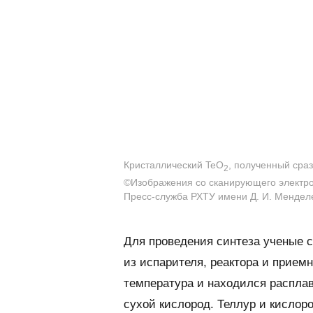
Кристаллический TeO
, полученный сраз
2
©Изображения со сканирующего электро
Пресс-служба РХТУ имени Д. И. Мендел
Для проведения синтеза ученые с
из испарителя, реактора и прием
температура и находился расплав 
сухой кислород. Теллур и кислор