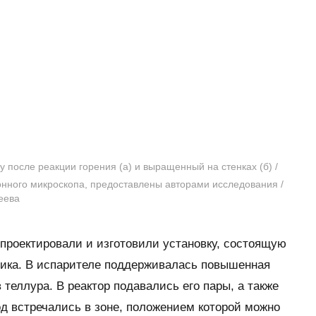
у после реакции горения (а) и выращенный на стенках (б) /
нного микроскопа, предоставлены авторами исследования /
еева
проектировали и изготовили установку, состоящую
ника. В испарителе поддерживалась повышенная
теллура. В реактор подавались его пары, а также
од встречались в зоне, положением которой можно