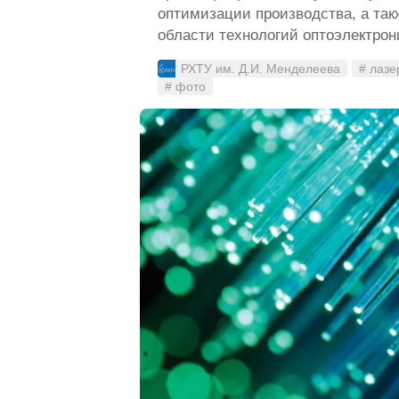
оптимизации производства, а так
области технологий оптоэлектрон
РХТУ им. Д.И. Менделеева
# лазе
# фото