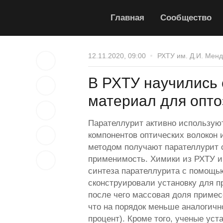
Главная
Сообщество
12.11.2020, 09:00
РХТУ им. Д.И. Мен
В РХТУ научились 
материал для опт
Парателлурит активно используют 
компонентов оптических волокон
методом получают парателлурит с
применимость. Химики из РХТУ и
синтеза парателлурита с помощью
сконструировали установку для п
после чего массовая доля примес
что на порядок меньше аналогичн
процент). Кроме того, ученые ус