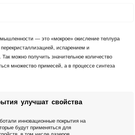
ромышленности — это «мокрое» окисление теллура
 перекристаллизацией, испарением и
 Так можно получить значительное количество
ться множество примесей, а в процессе синтеза
рытия улучшат свойства
ботали инновационные покрытия на
оторые будут применяться для
ройств, в том числе лазеров,