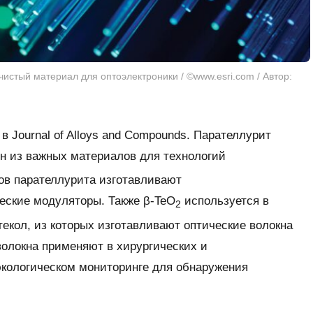
истый материал для оптоэлектроники / ©www.esri.com / Автор:
в
Journal of Alloys and Compounds
. Парателлурит
ин из важных материалов для технологий
ов парателлурита изготавливают
еские модуляторы. Также β-TeO
используется в
2
текол, из которых изготавливают оптические волокна
волокна применяют в хирургических и
экологическом мониторинге для обнаружения