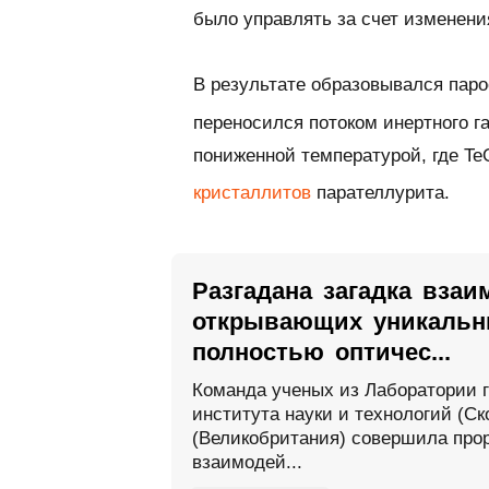
было управлять за счет изменения
В результате образовывался пар
переносился потоком инертного г
пониженной температурой, где Te
кристаллитов
парателлурита.
Разгадана загадка взаи
открывающих уникальн
полностью оптичес...
Команда ученых из Лаборатории 
института науки и технологий (С
(Великобритания) совершила про
взаимодей...