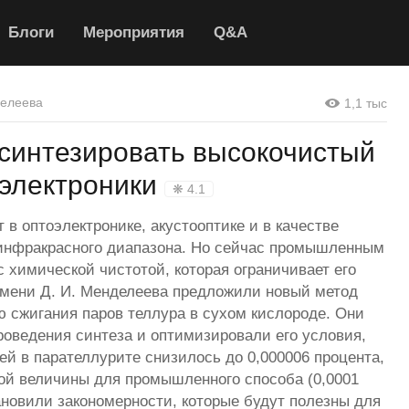
Блоги
Мероприятия
Q&A
делеева
1,1 тыс
синтезировать высокочистый
оэлектроники
❋ 4.1
в оптоэлектронике, акустооптике и в качестве
 инфракрасного диапазона. Но сейчас промышленным
 химической чистотой, которая ограничивает его
мени Д. И. Менделеева предложили новый метод
 сжигания паров теллура в сухом кислороде. Они
роведения синтеза и оптимизировали его условия,
ей в парателлурите снизилось до 0,000006 процента,
ой величины для промышленного способа (0,0001
тановили закономерности, которые будут полезны для