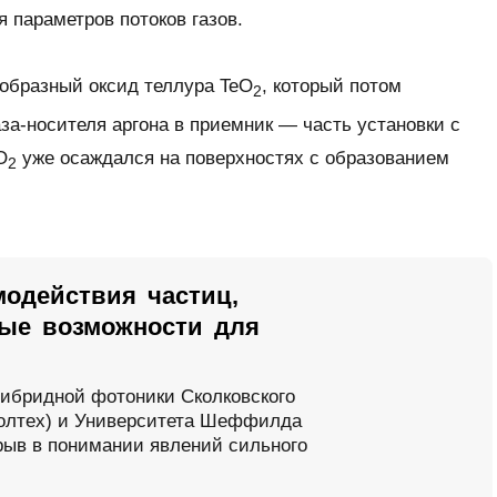
 параметров потоков газов.
ообразный оксид теллура TeO
, который потом
2
аза-носителя аргона в приемник — часть установки с
O
уже осаждался на поверхностях с образованием
2
модействия частиц,
ые возможности для
гибридной фотоники Сколковского
колтех) и Университета Шеффилда
рыв в понимании явлений сильного