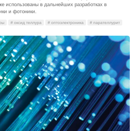
же использованы в дальнейших разработках в
ики и фотоники.
ры
# оксид теллура
# оптоэлектроника
# парателлурит