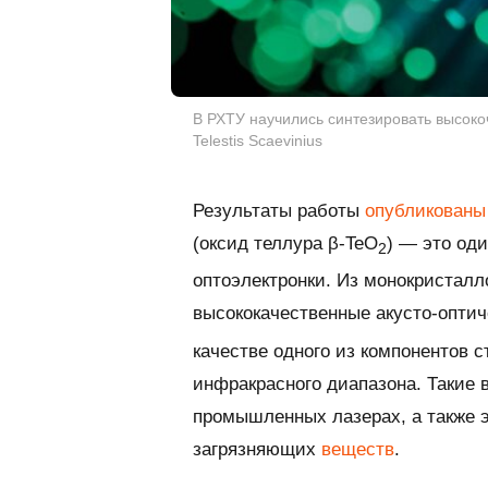
В РХТУ научились синтезировать высокоч
Telestis Scaevinius
Результаты работы
опубликованы
(оксид теллура β-TeO
) — это од
2
оптоэлектронки. Из монокристалл
высококачественные акусто-оптич
качестве одного из компонентов с
инфракрасного диапазона. Такие 
промышленных лазерах, а также 
загрязняющих
веществ
.