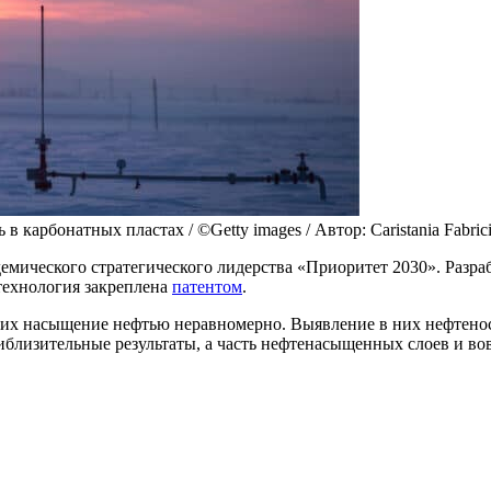
карбонатных пластах / ©Getty images / Автор: Caristania Fabric
мического стратегического лидерства «Приоритет 2030». Разраб
технология закреплена
патентом
.
их насыщение нефтью неравномерно. Выявление в них нефтеносн
близительные результаты, а часть нефтенасыщенных слоев и во