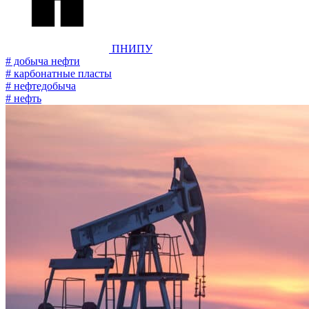
ПНИПУ
# добыча нефти
# карбонатные пласты
# нефтедобыча
# нефть