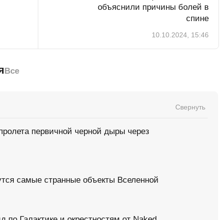
объяснили причины болей в
спине
10.10.2024, 15:46
я
Все
Свернуть
пролета первичной черной дыры через
рутся самые странные объекты Вселенной
д по Галактике и окрестностям от Naked