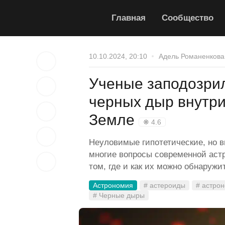
Главная
Сообщество
10.10.2024, 20:10
Адель Романенкова
Ученые заподозри
черных дыр внутри
Земле
❋ 4.6
Неуловимые гипотетические, но в
многие вопросы современной аст
том, где и как их можно обнаружи
Астрономия
# астероиды
# астро
# Черные дыры