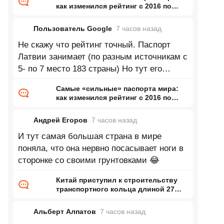
как изменился рейтинг с 2016 по
2026 год
Пользователь Google
7 часов
назад
Не скажу что рейтинг точный. Паспорт
Латвии занимает (по разным источникам с
5- по 7 место 183 страны) Но тут его
почему-то вообще нету.
Самые «сильные» паспорта мира:
как изменился рейтинг с 2016 по
2026 год
Андрей Егоров
7 часов
назад
И тут самая большая страна в мире
поняла, что она нервно посасывает ноги в
сторонке со своими грунтовками 😂
Китай приступил к строительству
транспортного кольца длиной 27
тысяч километров
Альберт Алпатов
7 часов
назад