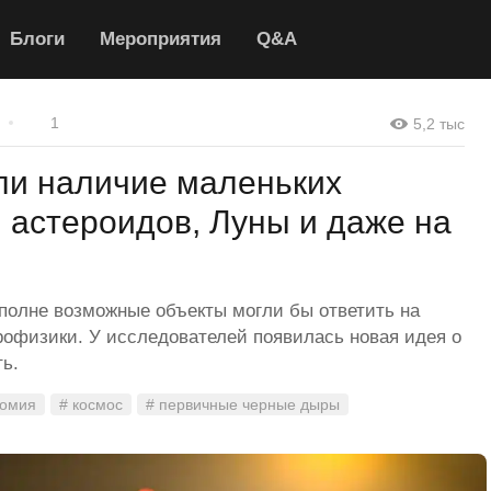
Блоги
Мероприятия
Q&A
1
5,2 тыс
ли наличие маленьких
 астероидов, Луны и даже на
полне возможные объекты могли бы ответить на
рофизики. У исследователей появилась новая идея о
ть.
номия
# космос
# первичные черные дыры