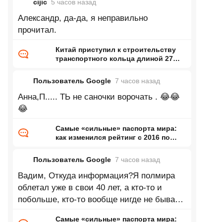
cijic
5 часов
назад
Александр, да-да, я неправильно
прочитал.
Китай приступил к строительству
транспортного кольца длиной 27
тысяч километров
Пользователь Google
7 часов
назад
Анна,П..... ТЬ не саночки ворочать . 😂😂
😂
Самые «сильные» паспорта мира:
как изменился рейтинг с 2016 по
2026 год
Пользователь Google
7 часов
назад
Вадим, Откуда информация?Я полмира
облетал уже в свои 40 лет, а кто-то и
побольше, кто-то вообще нигде не бывает,
кто-то бизнесом занимается или
Самые «сильные» паспорта мира: