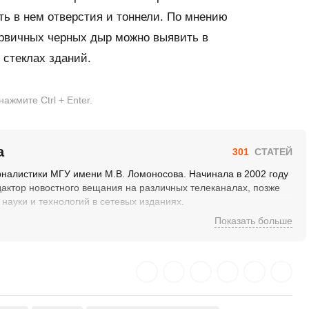
ть в нем отверстия и тоннели. По мнению
ервичных черных дыр можно выявить в
 стеклах зданий.
жмите Ctrl + Enter.
а
301
СТАТЕЙ
рналистики МГУ имени М.В. Ломоносова. Начинала в 2002 году
дактор новостного вещания на различных телеканалах, позже
 науки и технологий в сетевых изданиях.
Показать больше