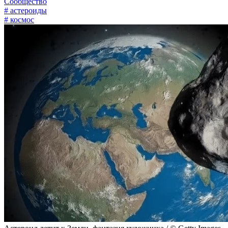
Сообщество
# астероиды
# космос