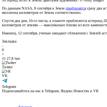
Астероид летит к Земли, фантазия художника / © Getty Images
По данным NASA, 8 сентября к Земле
приблизятся
сразу два а
миллиона километров от Земли соответственно.
Спустя два дня, 10-го числа, к планете приблизится астероид 2
километров от землян — максимально близко из всех каменисты
Наконец, 12 сентября, ученые ожидают сближения с Землей аст
Закладка
-
0
+
27,8 тыс
Twitter
VK
Telegram
Подписывайтесь на нас в Telegram, Яндекс.Новостях и VK