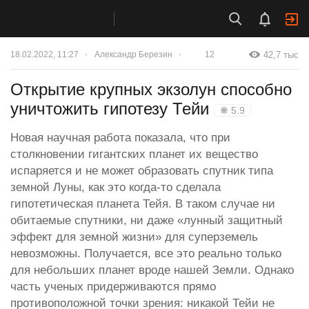
42,7 тыс
18.02.2022, 11:27
Александр Березин
12
Открытие крупных экзолун способно
уничтожить гипотезу Тейи
❋ 5.9
Новая научная работа показала, что при
столкновении гигантских планет их вещество
испаряется и не может образовать спутник типа
земной Луны, как это когда-то сделала
гипотетическая планета Тейя. В таком случае ни
обитаемые спутники, ни даже «лунный защитный
эффект для земной жизни» для суперземель
невозможны. Получается, все это реально только
для небольших планет вроде нашей Земли. Однако
часть ученых придерживаются прямо
противоположной точки зрения: никакой Тейи не