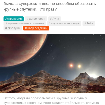
было, а суперземли вполне способны образовать
крупные спутники. Кто прав?
Астрономия
# астрономия
# Луна
# мультиимпактная гипотеза
# спутники астероидов
# Тейя
# экзолуны
Выбор редакции
От того, могут ли образовываться крупные экзолуны у
суперземель в конечном счете зависит стабильность климата