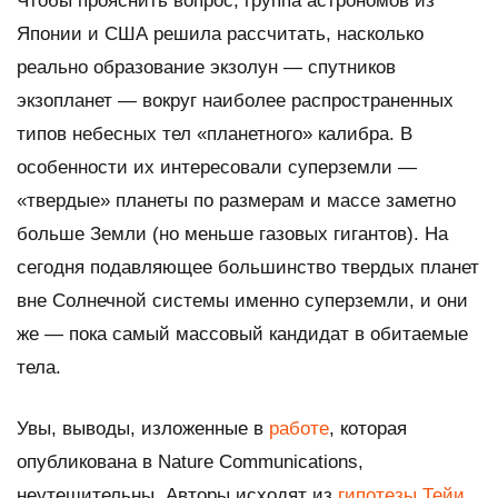
Чтобы прояснить вопрос, группа астрономов из
Японии и США решила рассчитать, насколько
реально образование экзолун — спутников
экзопланет — вокруг наиболее распространенных
типов небесных тел «планетного» калибра. В
особенности их интересовали суперземли —
«твердые» планеты по размерам и массе заметно
больше Земли (но меньше газовых гигантов). На
сегодня подавляющее большинство твердых планет
вне Солнечной системы именно суперземли, и они
же — пока самый массовый кандидат в обитаемые
тела.
Увы, выводы, изложенные в
работе
, которая
опубликована в
Nature Communications,
неутешительны. Авторы исходят из
гипотезы Тейи
,