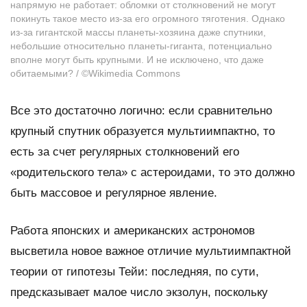
напрямую не работает: обломки от столкновений не могут
покинуть такое место из-за его огромного тяготения. Однако
из-за гигантской массы планеты-хозяина даже спутники,
небольшие относительно планеты-гиганта, потенциально
вполне могут быть крупными. И не исключено, что даже
обитаемыми? / ©Wikimedia Commons
Все это достаточно логично: если сравнительно
крупный спутник образуется мультиимпактно, то
есть за счет регулярных столкновений его
«родительского тела» с астероидами, то это должно
быть массовое и регулярное явление.
Работа японских и американских астрономов
высветила новое важное отличие мультиимпактной
теории от гипотезы Тейи: последняя, по сути,
предсказывает малое число экзолун, поскольку