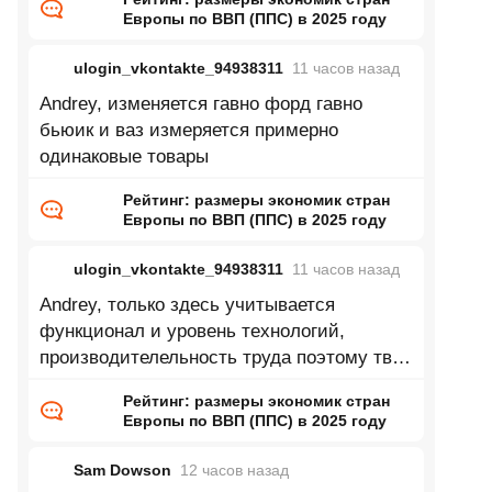
Европы по ВВП (ППС) в 2025 году
ulogin_vkontakte_94938311
11 часов
назад
Andrey, изменяется гавно форд гавно
бьюик и ваз измеряется примерно
одинаковые товары
Рейтинг: размеры экономик стран
Европы по ВВП (ППС) в 2025 году
ulogin_vkontakte_94938311
11 часов
назад
Andrey, только здесь учитывается
функционал и уровень технологий,
производителельность труда поэтому твой
пример глупый
Рейтинг: размеры экономик стран
Европы по ВВП (ППС) в 2025 году
Sam Dowson
12 часов
назад