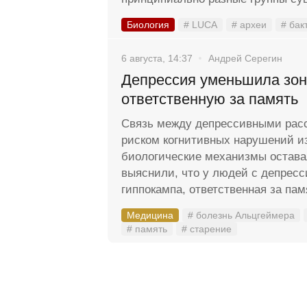
Биология
# LUCA
# археи
# бак
6 августа, 14:37
Андрей Серегин
Депрессия уменьшила зон
ответственную за память
Связь между депрессивными рас
риском когнитивных нарушений из
биологические механизмы остав
выяснили, что у людей с депресс
гиппокампа, ответственная за пам
Медицина
# болезнь Альцгеймера
# память
# старение