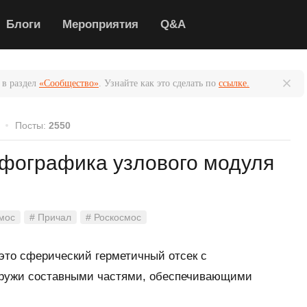
Блоги
Мероприятия
Q&A
 в раздел
«Сообщество»
. Узнайте как это сделать по
ссылке.
Посты:
2550
фографика узлового модуля
смос
# Причал
# Роскосмос
то сферический герметичный отсек с
ружи составными частями, обеспечивающими