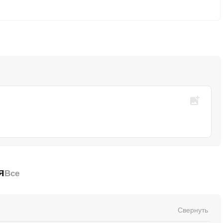
я
Все
Свернуть