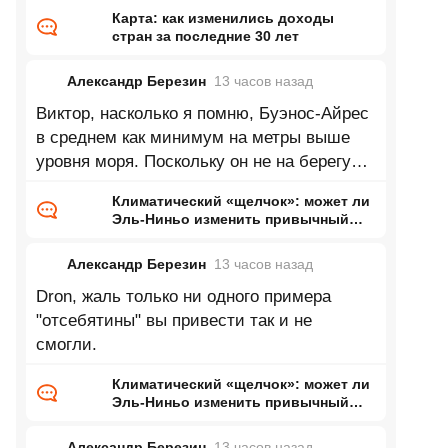
Карта: как изменились доходы
стран за последние 30 лет
Александр Березин
13 часов
назад
Виктор, насколько я помню, Буэнос-Айрес
в среднем как минимум на метры выше
уровня моря. Поскольку он не на берегу
Каспия это означает нулевую
Климатический «щелчок»: может ли
Эль-Ниньо изменить привычный
нам мир
Александр Березин
13 часов
назад
Dron, жаль только ни одного примера
"отсебятины" вы привести так и не
смогли.
Климатический «щелчок»: может ли
Эль-Ниньо изменить привычный
нам мир
Александр Березин
13 часов
назад