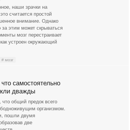
нное, наши зрачки на
это считается простой
шенное внимание. Однако
о за этим может скрываться
оменты мозг перестраивает
 как устроен окружающий
# мозг
 что самостоятельно
икли дважды
 что общий предок всего
вободноживущим организмом.
ми, пошли двумя
образовав две
ществ.