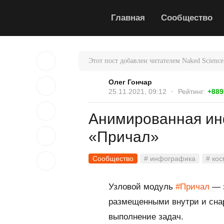
Главная
Сообщество
Этот пост добавлен читателем Naked Science
Олег Гончар
25.11.2021, 09:12
Рейтинг:
+889
Анимированная ин
«Причал»
Сообщество
# инфографика
# ко
Узловой модуль
#Причал
— э
размещенными внутри и сна
выполнение задач.