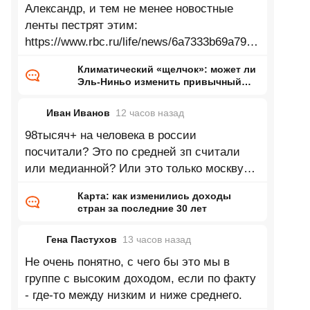
Александр, и тем не менее новостные
ленты пестрят этим:
https://www.rbc.ru/life/news/6a7333b69a7947
33d24bac90 Зеленеющие Сахара,
Климатический «щелчок»: может ли
Аттакама, Аризона, Гоби, Такламакан и
Эль-Ниньо изменить привычный
нам мир
Иван Иванов
12 часов
назад
98тысяч+ на человека в россии
посчитали? Это по средней зп считали
или медианной? Или это только москву
посчитали? Согласно данным в 2025 году
Карта: как изменились доходы
доля
стран за последние 30 лет
Гена Пастухов
13 часов
назад
Не очень понятно, с чего бы это мы в
группе с высоким доходом, если по факту
- где-то между низким и ниже среднего.