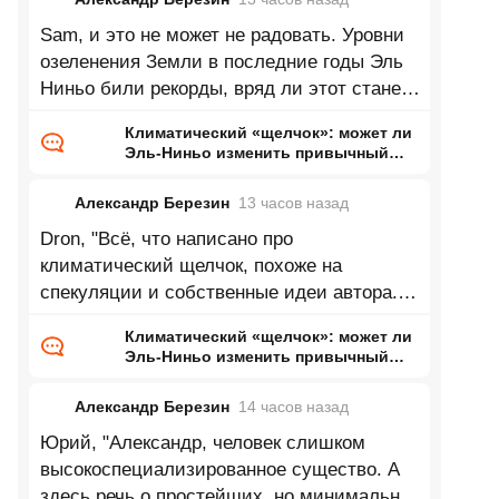
Sam, и это не может не радовать. Уровни
озеленения Земли в последние годы Эль
Ниньо били рекорды, вряд ли этот станет
исключением.
Климатический «щелчок»: может ли
Эль-Ниньо изменить привычный
нам мир
Александр Березин
13 часов
назад
Dron, "Всё, что написано про
климатический щелчок, похоже на
спекуляции и собственные идеи автора.
Нет климатических моделей,
Климатический «щелчок»: может ли
предсказывающих
Эль-Ниньо изменить привычный
нам мир
Александр Березин
14 часов
назад
Юрий, "Александр, человек слишком
высокоспециализированное существо. А
здесь речь о простейших, но минимально