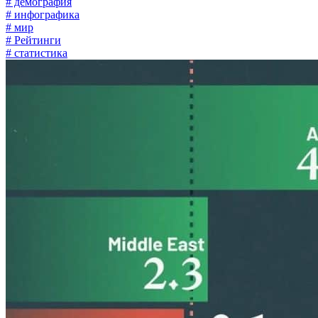
# демография
# инфографика
# мир
# Рейтинги
# статистика