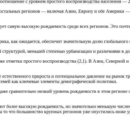
соотношение с уровнем простого воспроизводства населения — 2
остальных регионов — включая Азию, Европу и обе Америки — у
ет самую высокую рождаемость среди всех регионов. Это почти 
ика, как ожидается, обеспечит значительную долю глобального 
ой структурой, меньшей степенью урбанизации и различиями в д
е отметки простого воспроизводства (2,1). В Азии, Северной и
е естественного прироста и потенциальное давление на рынок тр
семей как ключевые элементы демографической политики.
даже сравнительно низкий уровень рождаемости в этом регионе
ют более высокую рождаемость, но значительно меньшую числен
 на то что большинство крупных регионов уже опустились ниже у