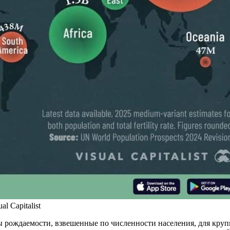
 Capitalist
рождаемости, взвешенные по численности населения, для круп