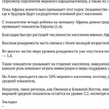
Пересмотр перспектив мирового народонаселения, а также их 
Пока Африка значительно превышает этот порог, большинство 
где в будущем будет сосредоточен основной рост населения.
С показателем четыре ребенка на женщину Африка демонстриру
превышает показатель Европы (1,4).
Благодаря быстро растущей численности населения именно Афр
Высокая рождаемость часто связана с более молодой возрастн
Во многих частях мира уровень рождаемости уже опустился ниж
— 1,4.
Такие показатели указывают на старение населения, замедлени
важную роль начинают играть иммиграция и меры поддержки 
На Азию приходится около 54% мирового населения, поэтому 
средний показатель.
Напротив, такие регионы, как Океания и Ближний Восток, име
мировой средний показатель остаётся на уровне 2,2, несмотря
Закладка
-