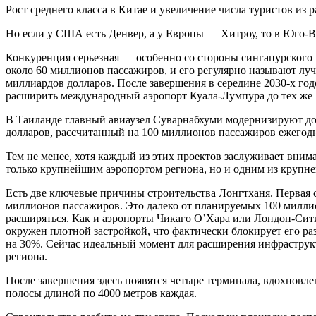
Рост среднего класса в Китае и увеличение числа туристов из
Но если у США есть Денвер, а у Европы — Хитроу, то в Юго-Во
Конкуренция серьезная — особенно со стороны сингапурского
около 60 миллионов пассажиров, и его регулярно называют луч
миллиардов долларов. После завершения в середине 2030-х го
расширить международный аэропорт Куала-Лумпура до тех же 
В Таиланде главный авиаузел Суварнабхуми модернизируют до
долларов, рассчитанный на 100 миллионов пассажиров ежегод
Тем не менее, хотя каждый из этих проектов заслуживает вним
только крупнейшим аэропортом региона, но и одним из крупне
Есть две ключевые причины строительства Лонгтханя. Первая 
миллионов пассажиров. Это далеко от планируемых 100 миллио
расширяться. Как и аэропорты Чикаго О’Хара или Лондон-Сит
окружен плотной застройкой, что фактически блокирует его ра
на 30%. Сейчас идеальный момент для расширения инфраструк
региона.
После завершения здесь появятся четыре терминала, вдохновл
полосы длиной по 4000 метров каждая.