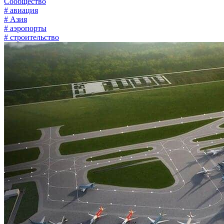
Сообщество
# авиация
# Азия
# аэропорты
# строительство