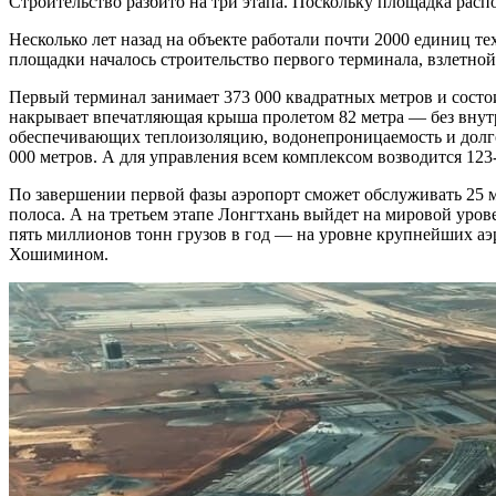
Строительство разбито на три этапа. Поскольку площадка расп
Несколько лет назад на объекте работали почти 2000 единиц 
площадки началось строительство первого терминала, взлетно
Первый терминал занимает 373 000 квадратных метров и состо
накрывает впечатляющая крыша пролетом 82 метра — без внутр
обеспечивающих теплоизоляцию, водонепроницаемость и долго
000 метров. А для управления всем комплексом возводится 123
По завершении первой фазы аэропорт сможет обслуживать 25 м
полоса. А на третьем этапе Лонгтхань выйдет на мировой уров
пять миллионов тонн грузов в год — на уровне крупнейших аэ
Хошимином.