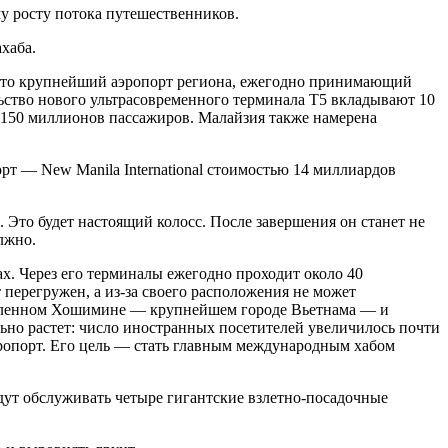
му росту потока путешественников.
хаба.
 Это крупнейший аэропорт региона, ежегодно принимающий
льство нового ультрасовременного терминала T5 вкладывают 10
 150 миллионов пассажиров. Малайзия также намерена
т — New Manila International стоимостью 14 миллиардов
 Это будет настоящий колосс. После завершения он станет не
лжно.
х. Через его терминалы ежегодно проходит около 40
перегружен, а из-за своего расположения не может
живленном Хошимине — крупнейшем городе Вьетнама — и
льно растет: число иностранных посетителей увеличилось почти
эропорт. Его цель — стать главным международным хабом
дут обслуживать четыре гигантские взлетно-посадочные