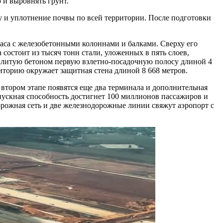
 и выровнять грунт.
у и уплотнение почвы по всей территории. После подготовки
каса с железобетонными колоннами и балками. Сверху его
остоит из тысяч тонн стали, уложенных в пять слоев,
алитую бетоном первую взлетно-посадочную полосу длиной 4
иторию окружает защитная стена длиной 8 668 метров.
втором этапе появятся еще два терминала и дополнительная
опускная способность достигнет 100 миллионов пассажиров и
орожная сеть и две железнодорожные линии свяжут аэропорт с