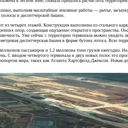
оложена в лесной зоне, сначала пришлось расчистить территорию
техники, выполняя масштабные земляные работы — рытье, засыпк
й полосы и диспетчерской башни.
ит из четырех этажей. Конструкция выполнена из стального кар
енних опор, создающая ощущение открытого пространства. Она с
вечность. Уже сейчас с территории терминала можно увидеть з
-метровая диспетчерская башня в форме бутона лотоса. Всю терр
иллионов пассажиров и 1,2 миллиона тонн грузов ежегодно. На 
ень. С вводом четвертого терминала и двух новых полос его пр
ропортов мира, таких как Атланта Хартсфилд-Джексон. Новая д