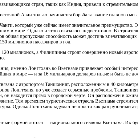
 развивающихся стран, таких как Индия, привели к стремительно
сточной Азии только начинается борьба за звание главного мега
 Чанги, который уже сейчас имеет значительное преимущество.
шим в мире. Однако и этого оказалось недостаточно. В строите
дов общая пропускная способность может достичь впечатляющих
150 миллионов пассажиров в год.
 120 миллионов, а Филиппины строят совершенно новый аэропор
но.
ания, именно Лонгтхань во Вьетнаме привлекает особый интерес.
йших в мире — и за 16 миллиардов долларов иначе и быть не до
связана с аэропортом Таншоннят, расположенным в 40 километра
нов Лонгтханя, но уже создает серьезные проблемы. Таншоннят 
и, он находится прямо в городской черте. Он расположен в о
звитие. Тем временем туристическая отрасль Вьетнама стремите
туры. Однако Лонгтхань задуман не просто как разгрузочный а
енные формой лотоса — национального символа Вьетнама. Их бу