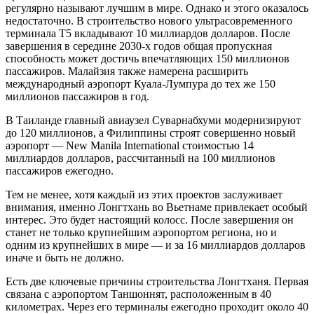
регулярно называют лучшим в мире. Однако и этого оказалось
недостаточно. В строительство нового ультрасовременного
терминала T5 вкладывают 10 миллиардов долларов. После
завершения в середине 2030-х годов общая пропускная
способность может достичь впечатляющих 150 миллионов
пассажиров. Малайзия также намерена расширить
международный аэропорт Куала-Лумпура до тех же 150
миллионов пассажиров в год.
В Таиланде главный авиаузел Суварнабхуми модернизируют
до 120 миллионов, а Филиппины строят совершенно новый
аэропорт — New Manila International стоимостью 14
миллиардов долларов, рассчитанный на 100 миллионов
пассажиров ежегодно.
Тем не менее, хотя каждый из этих проектов заслуживает
внимания, именно Лонгтхань во Вьетнаме привлекает особый
интерес. Это будет настоящий колосс. После завершения он
станет не только крупнейшим аэропортом региона, но и
одним из крупнейших в мире — и за 16 миллиардов долларов
иначе и быть не должно.
Есть две ключевые причины строительства Лонгтханя. Первая
связана с аэропортом Таншоннят, расположенным в 40
километрах. Через его терминалы ежегодно проходит около 40