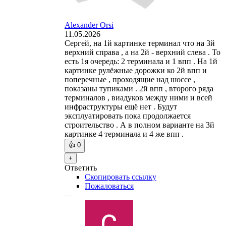
Alexander Orsi
11.05.2026
Сергей, на 1й картинке терминал что на 3й
верхний справа , а на 2й - верхний слева . То
есть 1я очередь: 2 терминала и 1 впп . На 1й
картинке рулёжные дорожки ко 2й впп и
поперечные , проходящие над шоссе ,
показаны тупиками . 2й впп , второго ряда
терминалов , виадуков между ними и всей
инфраструктуры ещё нет . Будут
эксплуатировать пока продолжается
строительство . А в полном варианте на 3й
картинке 4 терминала и 4 же впп .
👍
0
+
Ответить
Скопировать ссылку
Пожаловаться
—