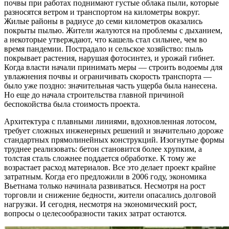
почвы при работах поднимают густые облака пыли, которые
разносятся ветром и транспортом на километры вокруг.
Жилые районы в радиусе до семи километров оказались
покрыты пылью. Жители жалуются на проблемы с дыханием,
а некоторые утверждают, что кашель стал сильнее, чем во
время пандемии. Пострадало и сельское хозяйство: пыль
покрывает растения, нарушая фотосинтез, и урожай гибнет.
Когда власти начали принимать меры — строить водоемы для
увлажнения почвы и ограничивать скорость транспорта —
было уже поздно: значительная часть ущерба была нанесена.
Но еще до начала строительства главной причиной
беспокойства была стоимость проекта.
Архитектура с плавными линиями, вдохновленная лотосом,
требует сложных инженерных решений и значительно дороже
стандартных прямолинейных конструкций. Изогнутые формы
труднее реализовать: бетон становится более хрупким, а
толстая сталь сложнее поддается обработке. К тому же
возрастает расход материалов. Все это делает проект крайне
затратным. Когда его предложили в 2006 году, экономика
Вьетнама только начинала развиваться. Несмотря на рост
торговли и снижение бедности, жители опасались долговой
нагрузки. И сегодня, несмотря на экономический рост,
вопросы о целесообразности таких затрат остаются.