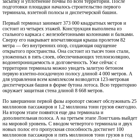
засыпку и уплотнение почвы по всей территории. После
подготовки площадки началось строительство первого
терминала, взлетной полосы и диспетчерской башни.
Первый терминал занимает 373 000 квадратных метров и
состоит из четырех этажей. Конструкция выполнена из
стального каркаса с железобетонными колоннами и балками.
Сверху его накрывает впечатляющая крыша пролетом 82
метра — без внутренних опор, создающая ощущение
открытого пространства. Она состоит из тысяч тонн стали,
уложенных в пять слоев, обеспечивающих теплоизоляцию,
водонепроницаемость и долговечность. Уже сейчас с
территории терминала можно увидеть залитую бетоном
первую взлетно-посадочную полосу длиной 4 000 метров. А
для управления всем комплексом возводится 123-метровая
диспетчерская башня в форме бутона лотоса. Всю территорию
окружает защитная стена длиной 8 668 метров.
По завершении первой фазы аэропорт сможет обслуживать 25
миллионов пассажиров и 1,2 миллиона тонн грузов ежегодно.
На втором этапе появятся еще два терминала и
дополнительная полоса. А на третьем этапе Лонгтхань выйдет
на мировой уровень. С вводом четвертого терминала и двух
новых полос его пропускная способность достигнет 100
миллионов пассажиров и пять миллионов тонн грузов в год