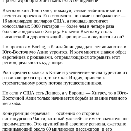
Проект аэропорта Лонгтхань / © ADP Ingénierie
Вьетнамский Лонгтхань, пожалуй, самый амбициозный из
всех этих проектов. Его стоимость поражает воображение —
16 миллиардов долларов США, а площадь достигает
колоссальных 5000 гектаров — более чем в четыре раза
больше лондонского Хитроу. Но зачем Вьетнаму столь
гигантский и дорогостоящий аэропорт — и окупится ли он?
По прогнозам Boeing, в ближайшие двадцать лет авиапоток в
Юго-Восточную Азию утроится. И хотя многим знаком образ
европейцев с рюкзаками, отправляющихся открывать этот
регион, реальность куда шире.
Рост среднего класса в Китае и увеличение числа туристов из
развивающихся стран, таких как Индия, привели к
стремительному росту потока путешественников.
Но если у США есть Денвер, а у Европы — Хитроу, то в Юго-
Восточной Азии только начинается борьба за звание главного
мегахаба.
Конкуренция серьезная — особенно со стороны
сингапурского Чанги, который уже сейчас имеет значительное
преимущество. Это крупнейший аэропорт региона, ежегодно
принимающий около 60 миллионов пассажиров, и его