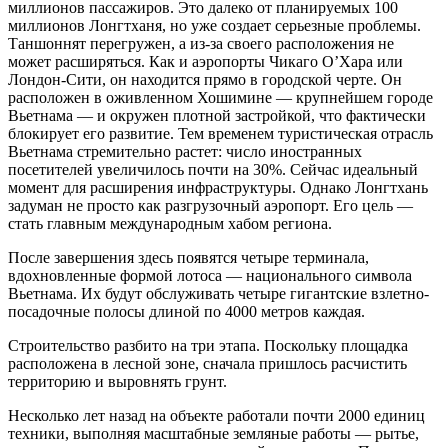
миллионов пассажиров. Это далеко от планируемых 100
миллионов Лонгтханя, но уже создает серьезные проблемы.
Таншоннят перегружен, а из-за своего расположения не
может расширяться. Как и аэропорты Чикаго О’Хара или
Лондон-Сити, он находится прямо в городской черте. Он
расположен в оживленном Хошимине — крупнейшем городе
Вьетнама — и окружен плотной застройкой, что фактически
блокирует его развитие. Тем временем туристическая отрасль
Вьетнама стремительно растет: число иностранных
посетителей увеличилось почти на 30%. Сейчас идеальный
момент для расширения инфраструктуры. Однако Лонгтхань
задуман не просто как разгрузочный аэропорт. Его цель —
стать главным международным хабом региона.
После завершения здесь появятся четыре терминала,
вдохновленные формой лотоса — национального символа
Вьетнама. Их будут обслуживать четыре гигантские взлетно-
посадочные полосы длиной по 4000 метров каждая.
Строительство разбито на три этапа. Поскольку площадка
расположена в лесной зоне, сначала пришлось расчистить
территорию и выровнять грунт.
Несколько лет назад на объекте работали почти 2000 единиц
техники, выполняя масштабные земляные работы — рытье,