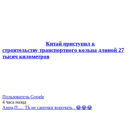
Китай приступил к
строительству транспортного кольца длиной 27
тысяч километров
Пользователь Google
4 часа
назад
Анна,П..... ТЬ не саночки ворочать . 😂😂😂