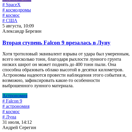
# SpaceX
# космодромы
# космос
# США
5 августа, 10:09
Александр Березин
Вторая ступень Falcon 9 врезалась в Луну
Хотя тротиловый эквивалент взрыва от удара был умеренным,
всего несколько тонн, благодаря рыхлости лунного грунта
низких широт он может поднять до 400 тонн пыли. Она
способна образовать облако высотой в десятки километров.
Астрономы надеются провести наблюдения этого события и,
возможно, зафиксировать какие-то особенности
выброшенного лунного материала.
Астрономия
# Falcon 9
# астрономия
# космос
# Луна
31 июля, 14:12
Андрей Серегин