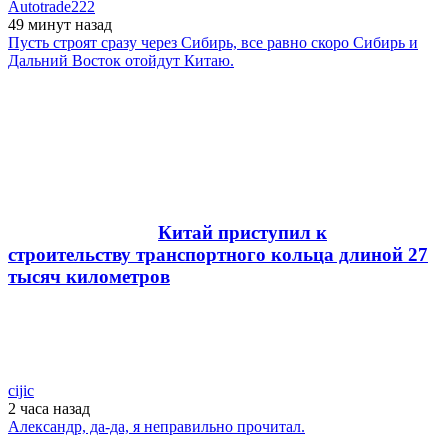
Autotrade222
49 минут
назад
Пусть строят сразу через Сибирь, все равно скоро Сибирь и
Дальний Восток отойдут Китаю.
Китай приступил к
строительству транспортного кольца длиной 27
тысяч километров
cijic
2 часа
назад
Александр, да-да, я неправильно прочитал.