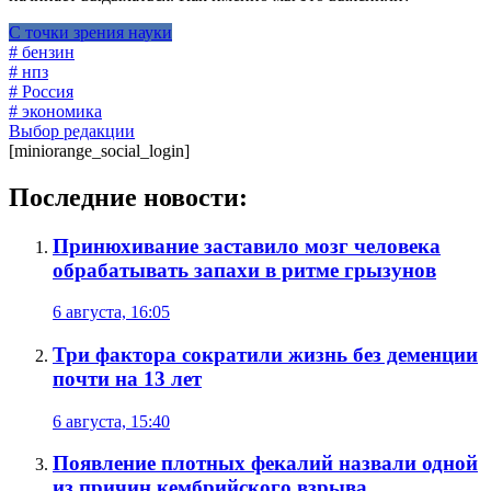
С точки зрения науки
# бензин
# нпз
# Россия
# экономика
Выбор редакции
[miniorange_social_login]
Последние новости:
Принюхивание заставило мозг человека
обрабатывать запахи в ритме грызунов
6 августа, 16:05
Три фактора сократили жизнь без деменции
почти на 13 лет
6 августа, 15:40
Появление плотных фекалий назвали одной
из причин кембрийского взрыва