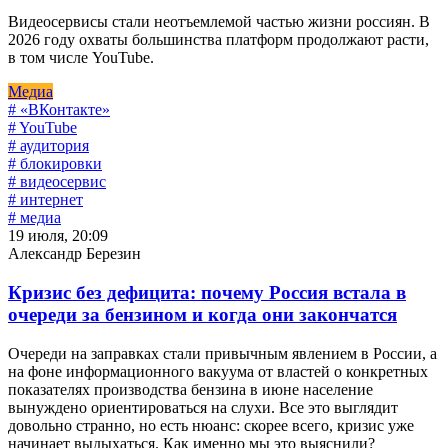
Видеосервисы стали неотъемлемой частью жизни россиян. В
2026 году охваты большинства платформ продолжают расти,
в том числе YouTube.
Медиа
# «ВКонтакте»
# YouTube
# аудитория
# блокировки
# видеосервис
# интернет
# медиа
19 июля, 20:09
Александр Березин
Кризис без дефицита: почему Россия встала в
очереди за бензином и когда они закончатся
Очереди на заправках стали привычным явлением в России, а
на фоне информационного вакуума от властей о конкретных
показателях производства бензина в июне население
вынуждено ориентироваться на слухи. Все это выглядит
довольно странно, но есть нюанс: скорее всего, кризис уже
начинает выдыхаться. Как именно мы это выяснили?