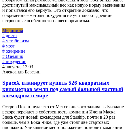
достигнутый максимальный вес как новую норму выживания
и попытался его вернуть. Это открытие доказало, что
современные методы похудения не учитывают древние
встроенные особенности нашего организма.
Медицина
# диета
# метаболизм
# мозг
# ожирение
# Оземпик
# похудение
4 августа, 12:03
Александр Березин
SpaceX планирует купить 526 квадратных
километров земли под самый большой частный
космодром в мире
Остров Пекан недалеко от Мексиканского залива в Луизиане
вскоре перейдет в собственность компании Илона Маска.
Здесь будет новый космодром для Starship, почти в 20 раз
больше, чем в Бока-Чике, где уже стоят две стартовых
площадки. Уникальное местоположение позволит компании