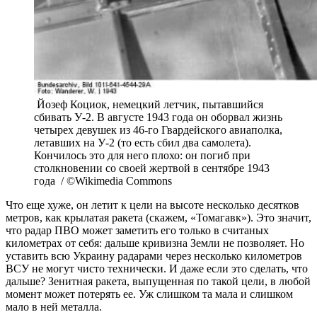
Йозеф Коциок, немецкий летчик, пытавшийся
сбивать У-2. В августе 1943 года он оборвал жизнь
четырех девушек из 46-го Гвардейского авиаполка,
летавших на У-2 (то есть сбил два самолета).
Кончилось это для него плохо: он погиб при
столкновении со своей жертвой в сентябре 1943
года / ©Wikimedia Commons
Что еще хуже, он летит к цели на высоте несколько десятков
метров, как крылатая ракета (скажем, «Томагавк»). Это значит,
что радар ПВО может заметить его только в считаных
километрах от себя: дальше кривизна Земли не позволяет. Но
уставить всю Украину радарами через несколько километров
ВСУ не могут чисто технически. И даже если это сделать, что
дальше? Зенитная ракета, выпущенная по такой цели, в любой
момент может потерять ее. Уж слишком та мала и слишком
мало в ней металла.