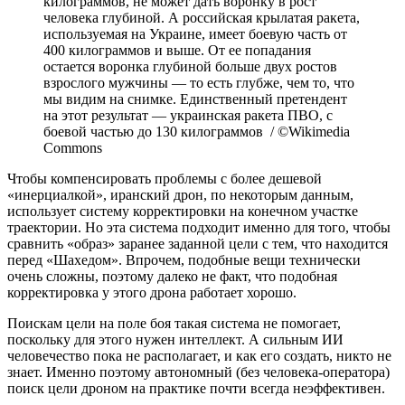
килограммов, не может дать воронку в рост
человека глубиной. А российская крылатая ракета,
используемая на Украине, имеет боевую часть от
400 килограммов и выше. От ее попадания
остается воронка глубиной больше двух ростов
взрослого мужчины — то есть глубже, чем то, что
мы видим на снимке. Единственный претендент
на этот результат — украинская ракета ПВО, с
боевой частью до 130 килограммов / ©Wikimedia
Commons
Чтобы компенсировать проблемы с более дешевой
«инерциалкой», иранский дрон, по некоторым данным,
использует систему корректировки на конечном участке
траектории. Но эта система подходит именно для того, чтобы
сравнить «образ» заранее заданной цели с тем, что находится
перед «Шахедом». Впрочем, подобные вещи технически
очень сложны, поэтому далеко не факт, что подобная
корректировка у этого дрона работает хорошо.
Поискам цели на поле боя такая система не помогает,
поскольку для этого нужен интеллект. А сильным ИИ
человечество пока не располагает, и как его создать, никто не
знает. Именно поэтому автономный (без человека-оператора)
поиск цели дроном на практике почти всегда неэффективен.