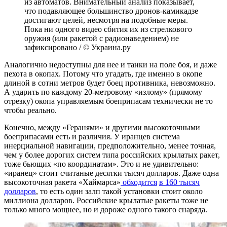
из автоматов. Внимательный анализ показывает,
что подавляющее большинство дронов-камикадзе
достигают целей, несмотря на подобные меры.
Пока ни одного видео сбития их из стрелкового
оружия (или ракетой с радионаведением) не
зафиксировано / © Украина.ру
Аналогично недоступны для нее и танки на поле боя, и даже
пехота в окопах. Потому что угадать, где именно в окопе
длиной в сотни метров будет боец противника, невозможно.
А ударить по каждому 20-метровому «излому» (прямому
отрезку) окопа управляемым боеприпасам технически не то
чтобы реально.
Конечно, между «Геранями» и другими высокоточными
боеприпасами есть и различия. У иранцев система
инерциальной навигации, предположительно, менее точная,
чем у более дорогих систем типа российских крылатых ракет,
тоже бьющих «по координатам». Это и не удивительно:
«иранец» стоит считаные десятки тысяч долларов. Даже одна
высокоточная ракета «Хаймарса»
обходится
в 160 тысяч
долларов
, то есть один залп такой установки стоит около
миллиона долларов. Российские крылатые ракеты тоже не
только много мощнее, но и дороже одного такого снаряда.