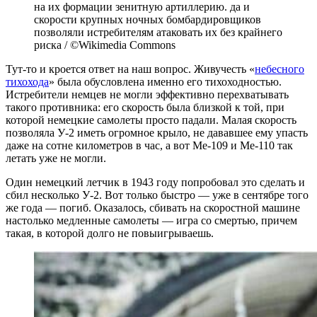
на их формации зенитную артиллерию. да и
скорости крупных ночных бомбардировщиков
позволяли истребителям атаковать их без крайнего
риска / ©Wikimedia Commons
Тут-то и кроется ответ на наш вопрос. Живучесть «
небесного
тихохода
» была обусловлена именно его тихоходностью.
Истребители немцев не могли эффективно перехватывать
такого противника: его скорость была близкой к той, при
которой немецкие самолеты просто падали. Малая скорость
позволяла У-2 иметь огромное крыло, не дававшее ему упасть
даже на сотне километров в час, а вот Ме-109 и Ме-110 так
летать уже не могли.
Один немецкий летчик в 1943 году попробовал это сделать и
сбил несколько У-2. Вот только быстро — уже в сентябре того
же года — погиб. Оказалось, сбивать на скоростной машине
настолько медленные самолеты — игра со смертью, причем
такая, в которой долго не повыигрываешь.