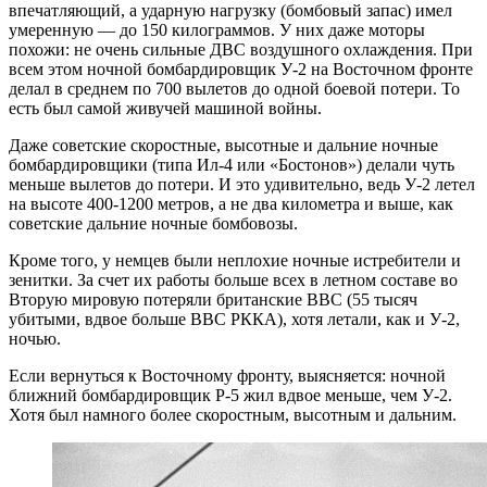
впечатляющий, а ударную нагрузку (бомбовый запас) имел
умеренную — до 150 килограммов. У них даже моторы
похожи: не очень сильные ДВС воздушного охлаждения. При
всем этом ночной бомбардировщик У-2 на Восточном фронте
делал в среднем по 700 вылетов до одной боевой потери. То
есть был самой живучей машиной войны.
Даже советские скоростные, высотные и дальние ночные
бомбардировщики (типа Ил-4 или «Бостонов») делали чуть
меньше вылетов до потери. И это удивительно, ведь У-2 летел
на высоте 400-1200 метров, а не два километра и выше, как
советские дальние ночные бомбовозы.
Кроме того, у немцев были неплохие ночные истребители и
зенитки. За счет их работы больше всех в летном составе во
Вторую мировую потеряли британские ВВС (55 тысяч
убитыми, вдвое больше ВВС РККА), хотя летали, как и У-2,
ночью.
Если вернуться к Восточному фронту, выясняется: ночной
ближний бомбардировщик Р-5 жил вдвое меньше, чем У-2.
Хотя был намного более скоростным, высотным и дальним.