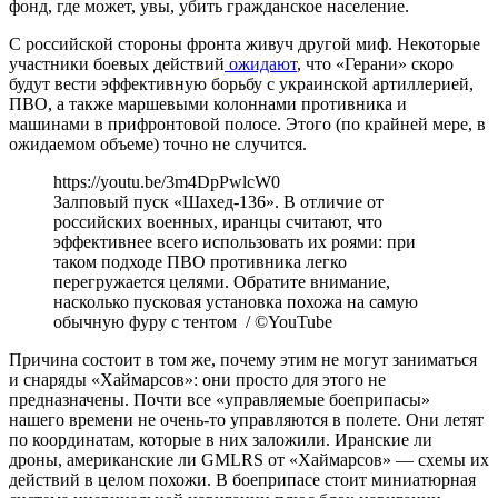
фонд, где может, увы, убить гражданское население.
С российской стороны фронта живуч другой миф. Некоторые
участники боевых действий
ожидают
, что «Герани» скоро
будут вести эффективную борьбу с украинской артиллерией,
ПВО, а также маршевыми колоннами противника и
машинами в прифронтовой полосе. Этого (по крайней мере, в
ожидаемом объеме) точно не случится.
https://youtu.be/3m4DpPwlcW0
Залповый пуск «Шахед-136». В отличие от
российских военных, иранцы считают, что
эффективнее всего использовать их роями: при
таком подходе ПВО противника легко
перегружается целями. Обратите внимание,
насколько пусковая установка похожа на самую
обычную фуру с тентом / ©YouTube
Причина состоит в том же, почему этим не могут заниматься
и снаряды «Хаймарсов»: они просто для этого не
предназначены. Почти все «управляемые боеприпасы»
нашего времени не очень-то управляются в полете. Они летят
по координатам, которые в них заложили. Иранские ли
дроны, американские ли GMLRS от «Хаймарсов» — схемы их
действий в целом похожи. В боеприпасе стоит миниатюрная