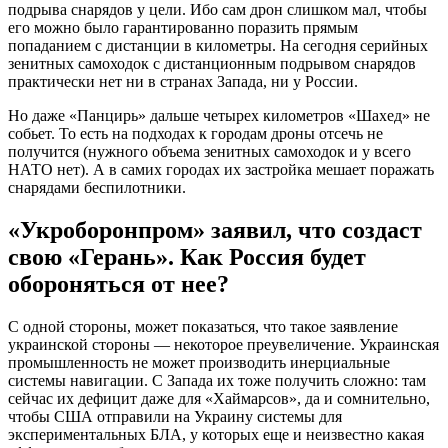
подрыва снарядов у цели. Ибо сам дрон слишком мал, чтобы
его можно было гарантированно поразить прямым
попаданием с дистанции в километры. На сегодня серийных
зенитных самоходок с дистанционным подрывом снарядов
практически нет ни в странах Запада, ни у России.
Но даже «Панцирь» дальше четырех километров «Шахед» не
собьет. То есть на подходах к городам дроны отсечь не
получится (нужного объема зенитных самоходок и у всего
НАТО нет). А в самих городах их застройка мешает поражать
снарядами беспилотники.
«Укроборонпром» заявил, что создаст
свою «Герань». Как Россия будет
обороняться от нее?
С одной стороны, может показаться, что такое заявление
украинской стороны — некоторое преувеличение. Украинская
промышленность не может производить инерциальные
системы навигации. С Запада их тоже получить сложно: там
сейчас их дефицит даже для «Хаймарсов», да и сомнительно,
чтобы США отправили на Украину системы для
экспериментальных БЛА, у которых еще и неизвестно какая