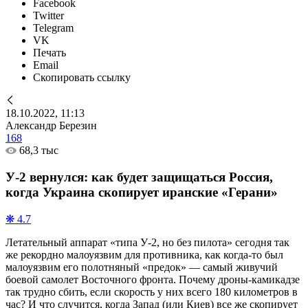
Facebook
Twitter
Telegram
VK
Печать
Email
Скопировать ссылку
18.10.2022, 11:13
Александр Березин
168
68,3 тыс
У-2 вернулся: как будет защищаться Россия,
когда Украина скопирует иранские «Герани»
❋ 4.7
Летательный аппарат «типа У-2, но без пилота» сегодня так
же рекордно малоуязвим для противника, как когда-то был
малоуязвим его полотняный «предок» — самый живучий
боевой самолет Восточного фронта. Почему дроны-камикадзе
так трудно сбить, если скорость у них всего 180 километров в
час? И что случится, когда Запад (или Киев) все же скопирует