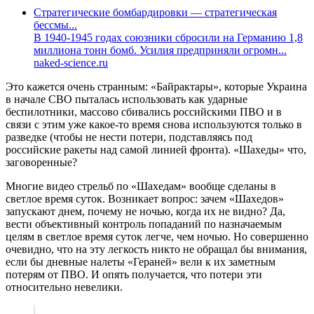
Стратегические бомбардировки — стратегическая
бессмы...
В 1940-1945 годах союзники сбросили на Германию 1,8
миллиона тонн бомб. Усилия предприняли огромн...
naked-science.ru
Это кажется очень странным: «Байрактары», которые Украина
в начале СВО пыталась использовать как ударные
беспилотники, массово сбивались российскими ПВО и в
связи с этим уже какое-то время снова используются только в
разведке (чтобы не нести потери, подставляясь под
российские ракеты над самой линией фронта). «Шахеды» что,
заговоренные?
Многие видео стрельб по «Шахедам» вообще сделаны в
светлое время суток. Возникает вопрос: зачем «Шахедов»
запускают днем, почему не ночью, когда их не видно? Да,
вести объективный контроль попаданий по назначаемым
целям в светлое время суток легче, чем ночью. Но совершенно
очевидно, что на эту легкость никто не обращал бы внимания,
если бы дневные налеты «Гераней» вели к их заметным
потерям от ПВО. И опять получается, что потери эти
относительно невелики.