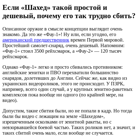
Если «Шахед» такой простой и
дешевый, почему его так трудно сбить?
Описанное оружие в смысле концепции выглядит очень
знакомо. Да это же «Фау-1»! Ну или, если угодно, его
американский предшественник
времен Первой мировой.
Простейший самолет-снаряд, очень дешевый. Напомним:
«Фау-1» стоил 3500 рейхсмарок, а «Фау-2» — 120 тысяч
рейхсмарок.
Однако «Фау-1» легко и просто сбивались противником:
английские зенитки и ПВО перехватили большинство
снарядов, долетевших до Англии. Сейчас же, как видно из
украинских видеороликов, этого не происходит. У ПЗРК,
например, всего один случай, а у крупных зенитно-ракетных
комплексов пока вообще ни одного (по крайней мере, на
видео).
Допустим, такие сбития были, но не попали в кадр. Но тогда
были бы видео с лежащим на земле «Шахедом»,
изрешеченным осколками от зенитной ракеты, но с
невзорвавшейся боевой частью. Таких роликов нет, а значит, и
таких сбитий очень мало, если вообще не случается.