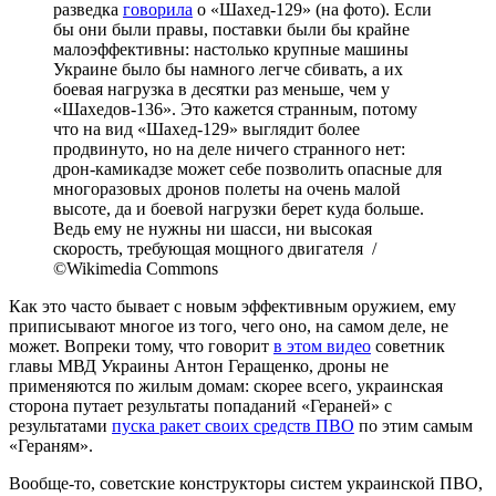
разведка
говорила
о «Шахед-129» (на фото). Если
бы они были правы, поставки были бы крайне
малоэффективны: настолько крупные машины
Украине было бы намного легче сбивать, а их
боевая нагрузка в десятки раз меньше, чем у
«Шахедов-136». Это кажется странным, потому
что на вид «Шахед-129» выглядит более
продвинуто, но на деле ничего странного нет:
дрон-камикадзе может себе позволить опасные для
многоразовых дронов полеты на очень малой
высоте, да и боевой нагрузки берет куда больше.
Ведь ему не нужны ни шасси, ни высокая
скорость, требующая мощного двигателя /
©Wikimedia Commons
Как это часто бывает с новым эффективным оружием, ему
приписывают многое из того, чего оно, на самом деле, не
может. Вопреки тому, что говорит
в этом видео
советник
главы МВД Украины Антон Геращенко, дроны не
применяются по жилым домам: скорее всего, украинская
сторона путает результаты попаданий «Гераней» с
результатами
пуска ракет своих средств ПВО
по этим самым
«Гераням».
Вообще-то, советские конструкторы систем украинской ПВО,