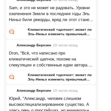
Sam, и это не может не радовать. Уровни
озеленения Земли в последние годы Эль
Ниньо били рекорды, вряд ли этот станет
исключением.
Климатический «щелчок»: может ли
Эль-Ниньо изменить привычный
нам мир
Александр Березин
10 часов
назад
Dron, "Всё, что написано про
климатический щелчок, похоже на
спекуляции и собственные идеи автора.
Нет климатических моделей,
Климатический «щелчок»: может ли
предсказывающих
Эль-Ниньо изменить привычный
нам мир
Александр Березин
10 часов
назад
Юрий, "Александр, человек слишком
высокоспециализированное существо. А
здесь речь о простейших, но минимально