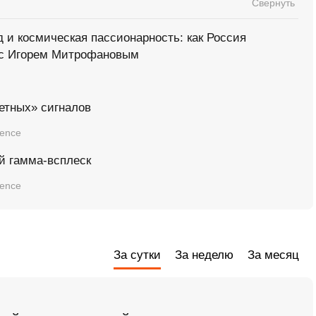
Свернуть
 и космическая пассионарность: как Россия
 с Игорем Митрофановым
етных» сигналов
ience
й гамма-всплеск
ience
За сутки
За неделю
За месяц