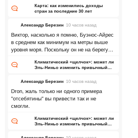
Карта: как изменились доходы
стран за последние 30 лет
Александр Березин
10 часов
назад
Виктор, насколько я помню, Буэнос-Айрес
в среднем как минимум на метры выше
уровня моря. Поскольку он не на берегу
Каспия это означает нулевую
Климатический «щелчок»: может ли
Эль-Ниньо изменить привычный
нам мир
Александр Березин
10 часов
назад
Dron, жаль только ни одного примера
"отсебятины" вы привести так и не
смогли.
Климатический «щелчок»: может ли
Эль-Ниньо изменить привычный
нам мир
Александр Березин
10 часов
назад