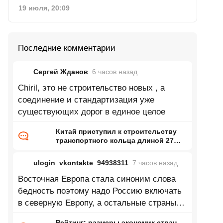
19 июля, 20:09
Последние комментарии
Сергей Жданов
6 часов
назад
Chiril, это не строительство новых , а
соединение и стандартизация уже
существующих дорог в единое целое
Китай приступил к строительству
транспортного кольца длиной 27
тысяч километров
ulogin_vkontakte_94938311
7 часов
назад
Восточная Европа стала синоним слова
бедность поэтому надо Россию включать
в северную Европу, а остальные страны
восточной Европы в центральную
Рейтинг: размеры экономик стран