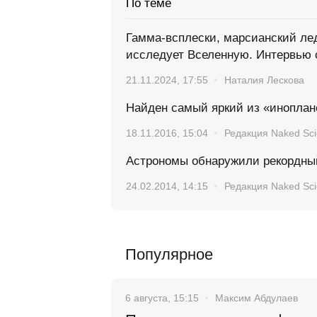
По теме
Гамма-всплески, марсианский лед
исследует Вселенную. Интервью
21.11.2024, 17:55
Наталия Лескова
Найден самый яркий из «иноплан
18.11.2016, 15:04
Редакция Naked Sc
Астрономы обнаружили рекордны
24.02.2014, 14:15
Редакция Naked Sc
Популярное
6 августа, 15:15
Максим Абдулаев