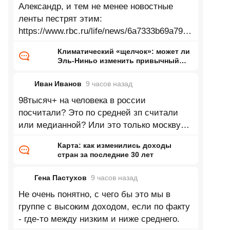
Александр, и тем не менее новостные
ленты пестрят этим:
https://www.rbc.ru/life/news/6a7333b69a7947
33d24bac90 Зеленеющие Сахара,
Климатический «щелчок»: может ли
Аттакама, Аризона, Гоби, Такламакан и
Эль-Ниньо изменить привычный
нам мир
Иван Иванов
9 часов
назад
98тысяч+ на человека в россии
посчитали? Это по средней зп считали
или медианной? Или это только москву
посчитали? Согласно данным в 2025 году
Карта: как изменились доходы
доля
стран за последние 30 лет
Гена Пастухов
9 часов
назад
Не очень понятно, с чего бы это мы в
группе с высоким доходом, если по факту
- где-то между низким и ниже среднего.