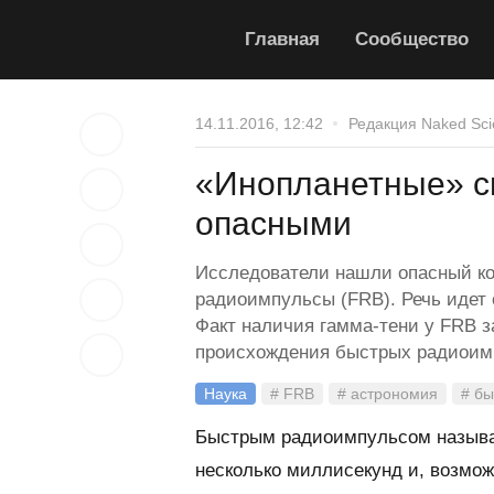
Главная
Сообщество
14.11.2016, 12:42
Редакция Naked Sci
«Инопланетные» с
опасными
Исследователи нашли опасный ко
радиоимпульсы (FRB). Речь идет
Факт наличия гамма-тени у FRB з
происхождения быстрых радиоим
Наука
# FRB
# астрономия
# б
Быстрым радиоимпульсом называ
несколько миллисекунд и, возмо