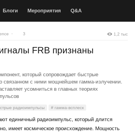
Блоги
Мероприятия
Q&A
ence
3
1,2 тыс
игналы FRB признаны
мпонент, который сопровождает быстрые
 о связанном с ними мощнейшем гамма-излучении.
аставляет усомниться в главных теориях
пульсов
ыстрые радиоимпульсы
# гамма-всплеск
ют единичный радиоимпульс, который длится
жно, имеет космическое происхождение. Мощность