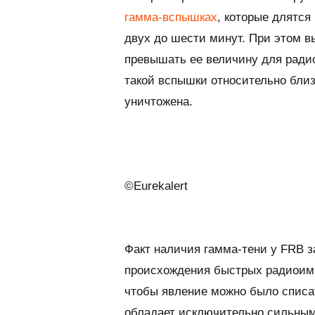
гамма-вспышках
, которые длятся
двух до шести минут. При этом в
превышать ее величину для ради
такой вспышки относительно близ
уничтожена.
©Eurekalert
Факт наличия гамма-тени у FRB з
происхождения быстрых радиоимп
чтобы явление можно было списат
обладает исключительно сильным