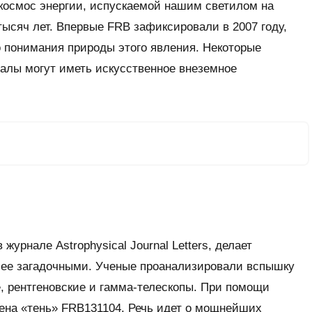
космос энергии, испускаемой нашим светилом на
тысяч лет. Впервые FRB зафиксировали в 2007 году,
го понимания природы этого явления. Некоторые
гналы могут иметь искусственное внеземное
 журнале Astrophysical Journal Letters, делает
ее загадочными. Ученые проанализировали вспышку
, рентгеновские и гамма-телескопы. При помощи
жена «тень» FRB131104. Речь идет о мощнейших