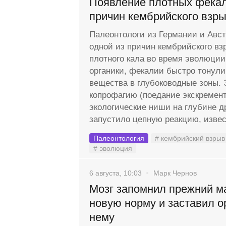
Появление плотных фекал
причин кембрийского взр
Палеонтологи из Германии и Авс
одной из причин кембрийского вз
плотного кала во время эволюции
органики, фекалии быстро тонули
вещества в глубоководные зоны. 
копрофагию (поедание экскремент
экологические ниши на глубине д
запустило цепную реакцию, извес
Палеонтология
# кембрийский взрыв
# эволюция
6 августа, 10:03
Марк Чернов
Мозг запомнил прежний м
новую норму и заставил о
нему