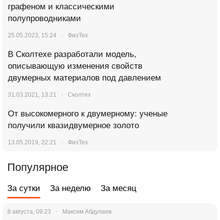
графеном и классическими
полупроводниками
25.05.2023, 15:24
ФизТех
В Сколтехе разработали модель,
описывающую изменения свойств
двумерных материалов под давлением
31.03.2021, 13:21
Сколтех
От высокомерного к двумерному: ученые
получили квазидвумерное золото
13.05.2019, 22:21
ФизТех
Популярное
За сутки
За неделю
За месяц
8 августа, 09:23
Максим Абдулаев