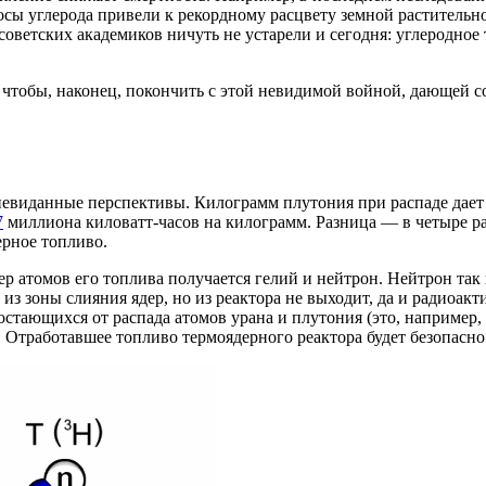
осы углерода привели к рекордному расцвету земной растительно
 советских академиков ничуть не устарели и сегодня: углеродно
, чтобы, наконец, покончить с этой невидимой войной, дающей 
 невиданные перспективы. Килограмм плутония при распаде дае
7
миллиона киловатт-часов на килограмм. Разница — в четыре раз
ерное топливо.
 атомов его топлива получается гелий и нейтрон. Нейтрон так ил
 из зоны слияния ядер, но из реактора не выходит, да и радиоак
 остающихся от распада атомов урана и плутония (это, например
 Отработавшее топливо термоядерного реактора будет безопасно 