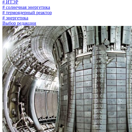
# ИТЭР
# солнечная энергетика
# термоядерный реактор
# энергетика
Выбор редакции