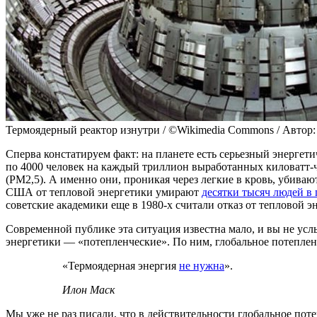
Термоядерный реактор изнутри / ©Wikimedia Commons / Автор
Сперва констатируем факт: на планете есть серьезный энергети
по 4000 человек на каждый триллион выработанных киловатт-ч
(PM2,5). А именно они, проникая через легкие в кровь, убива
США от тепловой энергетики умирают
десятки тысяч людей в 
советские академики еще в 1980-х считали отказ от тепловой
Современной публике эта ситуация известна мало, и вы не усл
энергетики — «потепленческие». По ним, глобальное потеплени
«Термоядерная энергия
не нужна
».
Илон Маск
Мы уже не раз писали, что в действительности глобальное по