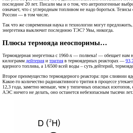
последние 20 лет. Писали мы и о том, что антропогенные выбр
означает, что с углеродным топливом не надо бороться. Тезисы
России — в том числе.
Так что же современная наука и технологии могут предложить
энергетика выключит последнюю ТЭС? Увы, никогда.
Плюсы термояда неоспоримы…
Термоядерная энергетика с 1960-х — полвека! — обещает нам
килограмм
дейтерия
и
трития
в термоядерных реакторах —
93,
ядерного топлива, а 1/6500 всей воды – суть дейтерий, термояд
Второе преимущество термоядерного реактора: при слиянии ядер
Какое-то количество радиоактивного трития в процессе утекает
12,3 года, заметно меньше, чем у типичных опасных изотопов,
АЭС ничего не делать, оно останется небезопасным тысячи лет.