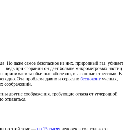
да. Но даже самое безопасное из них, природный газ, убивает
е — ведь при сгорании он дает больше микрометровых частиц
 мы принимаем за обычные «болезни, вызванные стрессом». В
жегодно. Эта проблема давно и серьезно
беспокоит
ученых,
их соображений.
стны другие соображения, требующие отказа от углеродной
о отказаться.
нии по этой теме —
на 15 тысяч
человек в год только за