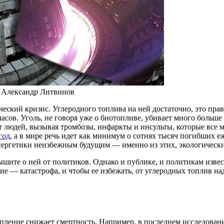
: Александр Литвинов
ческий кризис. Углеродного топлива на ней достаточно, это прав
асов. Уголь, не говоря уже о биотопливе, убивает много больш
ют людей, вызывая тромбозы, инфаркты и инсульты, которые все
год
, а в мире речь идет как минимум о сотнях тысяч погибших е
 энергетики неизбежным будущим — именно из этих, экологическ
ышите о ней от политиков. Однако и публике, и политикам изве
е — катастрофа, и чтобы ее избежать, от углеродных топлив над
тепление снижает смертность. Например, в последнем исследова