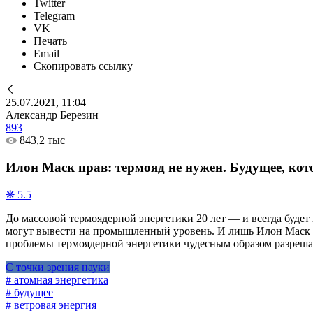
Twitter
Telegram
VK
Печать
Email
Скопировать ссылку
25.07.2021, 11:04
Александр Березин
893
843,2 тыс
Илон Маск прав: термояд не нужен. Будущее, кото
❋ 5.5
До массовой термоядерной энергетики 20 лет — и всегда будет 2
могут вывести на промышленный уровень. И лишь Илон Маск сч
проблемы термоядерной энергетики чудесным образом разрешатся
С точки зрения науки
# атомная энергетика
# будущее
# ветровая энергия