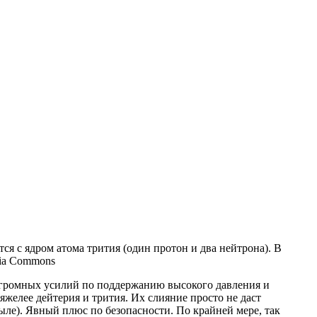
я с ядром атома трития (один протон и два нейтрона). В
dia Commons
 огромных усилий по поддержанию высокого давления и
желее дейтерия и трития. Их слияние просто не даст
ыле). Явный плюс по безопасности. По крайней мере, так