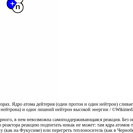
ах. Ядро атома дейтерия (один протон и один нейтрон) сливаетс
два нейтрона) и один лишний нейтрон высокой энергии / ©Wikime
дерного, в нем невозможна самоподдерживающаяся реакция. Без
реактора реакцию подпитать никак не может: там ядра атомов тя
у (как на Фукусиме) или перегреть теплоноситель (как в Черноб