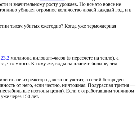
сти и значительному росту урожаев. Но все это вовсе не
е топливо убивает огромное количество людей каждый год, и в
сотни тысяч убитых ежегодно? Когда уже термоядерная
т
23,2
миллиона киловатт-часов (в пересчете на тепло), а
а, что много. К тому же, воды на планете больше, чем
и иначе из реактора далеко не улетит, а гелий безвреден.
тивность от него, если честно, ничтожная. Полураспад трития —
, нестабильные изотопы цезия). Если с отработавшим топливом
уже через 150 лет.