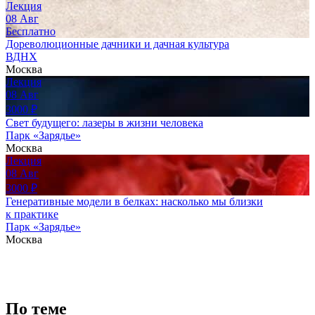
Лекция
08
Авг
Бесплатно
Дореволюционные дачники и дачная культура
ВДНХ
Москва
Лекция
08
Авг
3000
₽
Свет будущего: лазеры в жизни человека
Парк «Зарядье»
Москва
Лекция
08
Авг
3000
₽
Генеративные модели в белках: насколько мы близки
к практике
Парк «Зарядье»
Москва
По теме