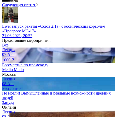
Следующая статья
Live: запуск ракеты «Союз-2.1а» с космическим кораблем
«Прогресс МС-17»
21.06.2021, 20:57
Предстоящие мероприятия
Все
Лекция
07
Авг
1000
₽
Бессмертие по промокоду
Medio Modo
Москва
Лекция
08
Авг
Бесплатно
Не могли! Вымышленные и реальные возможности древних
людей
Зануда
Онлайн
Лекция
08
Авг