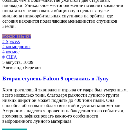
больше, чем в Бока-Чике, где уже стоят две стартовых
площадки. Уникальное местоположение позволит компании
попытаться реализовать амбициозную цель о запуске
миллиона низкоорбитальных спутников на орбиты, где
сегодня находится подавляющее меньшинство спутников
Земли.
Космонавтика
# SpaceX
# космодромы
# космос
# США
5 августа, 10:09
Александр Березин
Вторая ступень Falcon 9 врезалась в Луну
Хотя тротиловый эквивалент взрыва от удара был умеренным,
всего несколько тонн, благодаря рыхлости лунного грунта
низких широт он может поднять до 400 тонн пыли. Она
способна образовать облако высотой в десятки километров.
Астрономы надеются провести наблюдения этого события и,
возможно, зафиксировать какие-то особенности
выброшенного лунного материала.