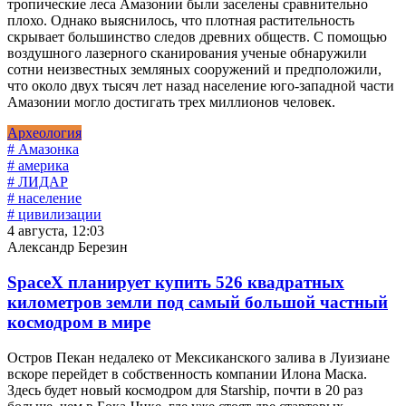
тропические леса Амазонии были заселены сравнительно
плохо. Однако выяснилось, что плотная растительность
скрывает большинство следов древних обществ. С помощью
воздушного лазерного сканирования ученые обнаружили
сотни неизвестных земляных сооружений и предположили,
что около двух тысяч лет назад население юго-западной части
Амазонии могло достигать трех миллионов человек.
Археология
# Амазонка
# америка
# ЛИДАР
# население
# цивилизации
4 августа, 12:03
Александр Березин
SpaceX планирует купить 526 квадратных
километров земли под самый большой частный
космодром в мире
Остров Пекан недалеко от Мексиканского залива в Луизиане
вскоре перейдет в собственность компании Илона Маска.
Здесь будет новый космодром для Starship, почти в 20 раз