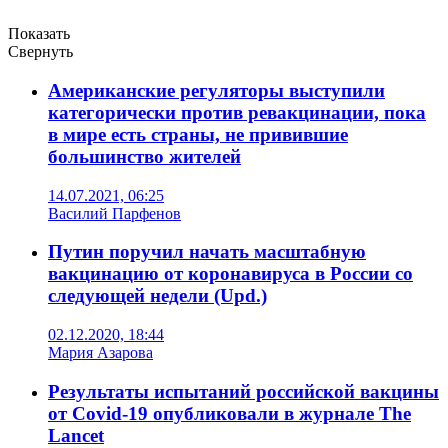
Показать
Свернуть
Американские регуляторы выступили
категорически против ревакцинации, пока
в мире есть страны, не привившие
большинство жителей
14.07.2021, 06:25
Василий Парфенов
Путин поручил начать масштабную
вакцинацию от коронавируса в России со
следующей недели (Upd.)
02.12.2020, 18:44
Мария Азарова
Результаты испытаний российской вакцины
от Covid-19 опубликовали в журнале The
Lancet