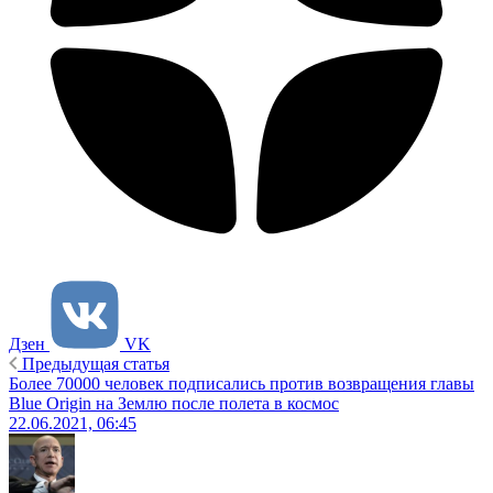
Дзен
VK
Предыдущая статья
Более 70000 человек подписались против возвращения главы
Blue Origin на Землю после полета в космос
22.06.2021, 06:45