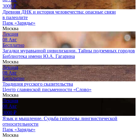
3000
₽
Древняя ДНК и история человечества: опасные связи
в палеолите
Парк «Зарядье»
Москва
Лекция
08
Авг
Бесплатно
Загадки муравьиной цивилизации. Тайны подземных городов
Библиотека имени Ю.А. Гагарина
Москва
Лекция
08
Авг
Бесплатно
Традиция русского сказительства
Центр славянской письменности «Слово»
Москва
Лекция
08
Авг
3000
₽
Язык и мышление. Судьба гипотезы лингвистической
относительности
Парк «Зарядье»
Москва