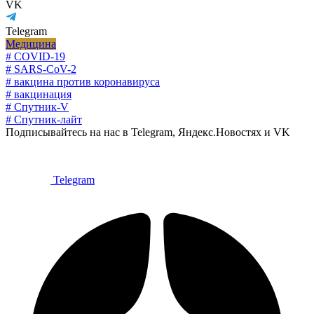
VK
Telegram
Медицина
# COVID-19
# SARS-CoV-2
# вакцина против коронавируса
# вакцинация
# Спутник-V
# Спутник-лайт
Подписывайтесь на нас в Telegram, Яндекс.Новостях и VK
Telegram