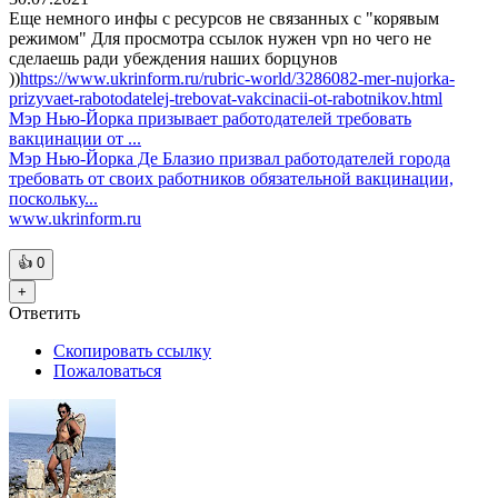
Еще немного инфы с ресурсов не связанных с "корявым
режимом" Для просмотра ссылок нужен vpn но чего не
сделаешь ради убеждения наших борцунов
))
https://www.ukrinform.ru/rubric-world/3286082-mer-nujorka-
prizyvaet-rabotodatelej-trebovat-vakcinacii-ot-rabotnikov.html
Мэр Нью-Йорка призывает работодателей требовать
вакцинации от ...
Мэр Нью-Йорка Де Блазио призвал работодателей города
требовать от своих работников обязательной вакцинации,
поскольку...
www.ukrinform.ru
👍
0
+
Ответить
Скопировать ссылку
Пожаловаться