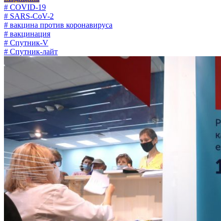
# COVID-19
# SARS-CoV-2
# вакцина против коронавируса
# вакцинация
# Спутник-V
# Спутник-лайт