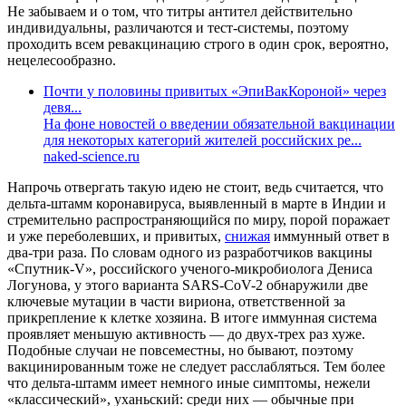
Не забываем и о том, что титры антител действительно
индивидуальны, различаются и тест-системы, поэтому
проходить всем ревакцинацию строго в один срок, вероятно,
нецелесообразно.
Почти у половины привитых «ЭпиВакКороной» через
девя...
На фоне новостей о введении обязательной вакцинации
для некоторых категорий жителей российских ре...
naked-science.ru
Напрочь отвергать такую идею не стоит, ведь считается, что
дельта-штамм коронавируса, выявленный в марте в Индии и
стремительно распространяющийся по миру, порой поражает
и уже переболевших, и привитых,
снижая
иммунный ответ в
два-три раза. По словам одного из разработчиков вакцины
«Спутник-V», российского ученого-микробиолога Дениса
Логунова, у этого варианта SARS-CoV-2 обнаружили две
ключевые мутации в части вириона, ответственной за
прикрепление к клетке хозяина. В итоге иммунная система
проявляет меньшую активность — до двух-трех раз хуже.
Подобные случаи не повсеместны, но бывают, поэтому
вакцинированным тоже не следует расслабляться. Тем более
что дельта-штамм имеет немного иные симптомы, нежели
«классический», уханьский: среди них — обычные при