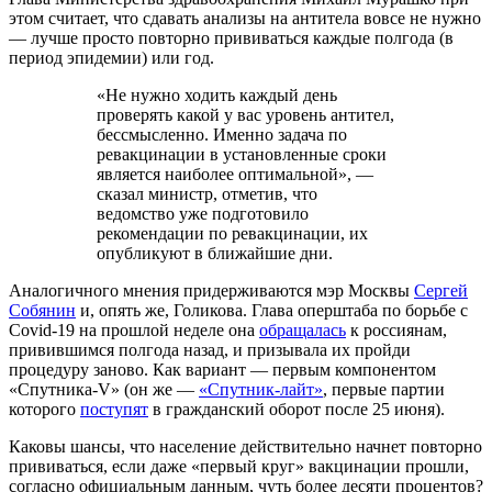
этом считает, что сдавать анализы на антитела вовсе не нужно
— лучше просто повторно прививаться каждые полгода (в
период эпидемии) или год.
«Не нужно ходить каждый день
проверять какой у вас уровень антител,
бессмысленно. Именно задача по
ревакцинации в установленные сроки
является наиболее оптимальной», —
сказал министр, отметив, что
ведомство уже подготовило
рекомендации по ревакцинации, их
опубликуют в ближайшие дни.
Аналогичного мнения придерживаются мэр Москвы
Сергей
Собянин
и, опять же, Голикова. Глава оперштаба по борьбе с
Covid-19 на прошлой неделе она
обращалась
к россиянам,
привившимся полгода назад, и призывала их пройди
процедуру заново. Как вариант — первым компонентом
«Спутника-V» (он же —
«Спутник-лайт»
, первые партии
которого
поступят
в гражданский оборот после 25 июня).
Каковы шансы, что население действительно начнет повторно
прививаться, если даже «первый круг» вакцинации прошли,
согласно официальным данным, чуть более десяти процентов?