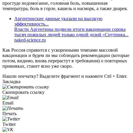
простуде недомогание, головная боль, повышенная
температура, боль в горле, кашель и насморк, а также диарея.
Аргентинские данные указали на высокую
эффективность...
Власти Аргентины подвели итоги вакцинации сорока
тысяч пожилых людей только одной дозой «Спутника...
naked-science.ru
Как Россия справится с ускоренными темпами массовой
вакцинации и будем ли мы соблюдать рекомендации (которые
потом, видимо, вновь перерастут в требования) о повторных
прививках, станет ясно уже скоро.
Нашли опечатку? Выделите фрагмент и нажмите Ctrl + Enter.
Закладка
Скопировать ссылку
Email
Печать
Twitter