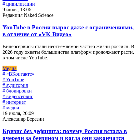
# цивилизации
9 июля, 13:06
Редакция Naked Science
YouTube в России вырос даже с ограничениями,
в отличие от «VK Видео»
Видеосервисы стали неотъемлемой частью жизни россиян. В
2026 году охваты большинства платформ продолжают расти,
в том числе YouTube.
Медиа
# «ВКонтакте»
# YouTube
# аудитория
# блокировки
# видеосервис
# интернет
# медиа
19 июля, 20:09
Александр Березин
Кризис без дефицита: почему Россия встала в
очереди за бензином и когда они закончатся