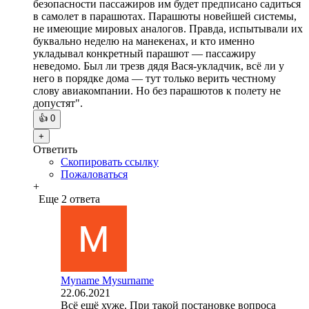
Эль Мюрид: "В качестве абсурда можно представить
абстрактную ситуацию — с целью увеличения
безопасности пассажиров им будет предписано садиться
в самолет в парашютах. Парашюты новейшей системы,
не имеющие мировых аналогов. Правда, испытывали их
буквально неделю на манекенах, и кто именно
укладывал конкретный парашют — пассажиру
неведомо. Был ли трезв дядя Вася-укладчик, всё ли у
него в порядке дома — тут только верить честному
слову авиакомпании. Но без парашютов к полету не
допустят".
👍
0
+
Ответить
Скопировать ссылку
Пожаловаться
+
Еще 2 ответа
Myname Mysurname