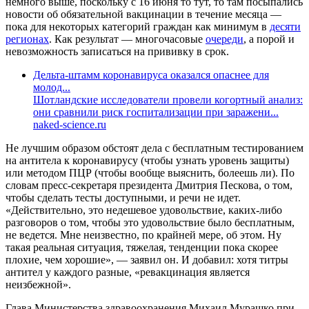
немного выше, поскольку с 16 июня то тут, то там посыпались
новости об обязательной вакцинации в течение месяца —
пока для некоторых категорий граждан как минимум в
десяти
регионах
. Как результат — многочасовые
очереди
, а порой и
невозможность записаться на прививку в срок.
Дельта-штамм коронавируса оказался опаснее для
молод...
Шотландские исследователи провели когортный анализ:
они сравнили риск госпитализации при заражени...
naked-science.ru
Не лучшим образом обстоят дела с бесплатным тестированием
на антитела к коронавирусу (чтобы узнать уровень защиты)
или методом ПЦР (чтобы вообще выяснить, болеешь ли). По
словам пресс-секретаря президента Дмитрия Пескова, о том,
чтобы сделать тесты доступными, и речи не идет.
«Действительно, это недешевое удовольствие, каких-либо
разговоров о том, чтобы это удовольствие было бесплатным,
не ведется. Мне неизвестно, по крайней мере, об этом. Ну
такая реальная ситуация, тяжелая, тенденции пока скорее
плохие, чем хорошие», — заявил он. И добавил: хотя титры
антител у каждого разные, «ревакцинация является
неизбежной».
Глава Министерства здравоохранения Михаил Мурашко при