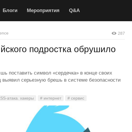
Блоги
Мероприятия
Q&A
ence
287
йского подростка обрушило
ишь поставить символ «сердечка» в конце своих
д выявил серьезную брешь в системе безопасности
XSS-атака. хакеры
# интернет
# сервис