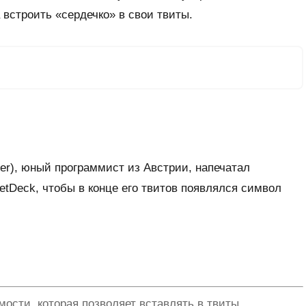
 встроить «сердечко» в свои твиты.
tter), юный программист из Австрии, напечатал
tDeck, чтобы в конце его твитов появлялся символ
мости, которая позволяет вставлять в твиты