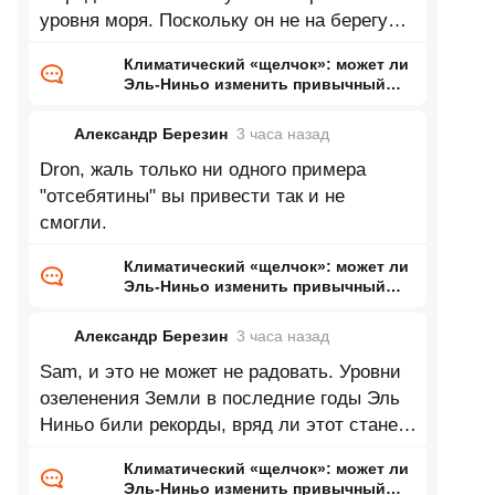
уровня моря. Поскольку он не на берегу
Каспия это означает нулевую
Климатический «щелчок»: может ли
Эль-Ниньо изменить привычный
нам мир
Александр Березин
3 часа
назад
Dron, жаль только ни одного примера
"отсебятины" вы привести так и не
смогли.
Климатический «щелчок»: может ли
Эль-Ниньо изменить привычный
нам мир
Александр Березин
3 часа
назад
Sam, и это не может не радовать. Уровни
озеленения Земли в последние годы Эль
Ниньо били рекорды, вряд ли этот станет
исключением.
Климатический «щелчок»: может ли
Эль-Ниньо изменить привычный