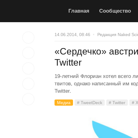
Главная
Сообщество
14.06.2014, 08:46
Редакция Naked Sci
«Сердечко» австри
Twitter
19-летний Флориан хотел всего л
твитов, однако написанный им ко
Twitter.
Медиа
# TweetDeck
# Twitter
# 