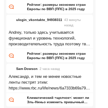
Рейтинг: размеры экономик стран
Европы по ВВП (ППС) в 2025 году
ulogin_vkontakte_94938311
43 минуты
назад
Andrey, только здесь учитывается
функционал и уровень технологий,
производителельность труда поэтому твой
пример глупый
Рейтинг: размеры экономик стран
Европы по ВВП (ППС) в 2025 году
Sam Dowson
2 часа
назад
Александр, и тем не менее новостные
ленты пестрят этим:
https://www.rbc.ru/life/news/6a7333b69a7947
33d24bac90 Зеленеющие Сахара,
Климатический «щелчок»: может ли
Аттакама, Аризона, Гоби, Такламакан и
Эль-Ниньо изменить привычный
нам мир