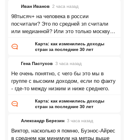
Иван Иванов
2 часа
назад
98тысяч+ на человека в россии
посчитали? Это по средней зп считали
или медианной? Или это только москву
посчитали? Согласно данным в 2025 году
Карта: как изменились доходы
доля
стран за последние 30 лет
Гена Пастухов
3 часа
назад
Не очень понятно, с чего бы это мы в
группе с высоким доходом, если по факту
- где-то между низким и ниже среднего.
Карта: как изменились доходы
стран за последние 30 лет
Александр Березин
3 часа
назад
Виктор, насколько я помню, Буэнос-Айрес
в среднем как минимум на метры выше