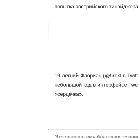
попытка австрийского тинэйджера
19-летний Флориан (@firoxl в Twi
небольшой код в интерфейсе Twee
«сердечка».
Это удалось ему благодаря уязви