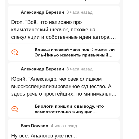
нам мир
Александр Березин
3 часа
назад
Dron, "Всё, что написано про
климатический щелчок, похоже на
спекуляции и собственные идеи автора.
Нет климатических моделей,
Климатический «щелчок»: может ли
предсказывающих
Эль-Ниньо изменить привычный
нам мир
Александр Березин
3 часа
назад
Юрий, "Александр, человек слишком
высокоспециализированное существо. А
здесь речь о простейших, но минимально
достаточных для сложных условий
Биологи пришли к выводу, что
самостоятельно живущие
организмы возникли дважды
Sam Dowson
4 часа
назад
Ну всё. Аналогов уже нет...