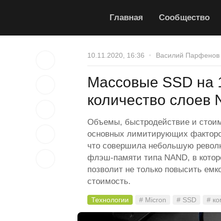
Главная
Сообщество
10.11.2020, 16:36
Василий Парфенов
Массовые SSD на 1
количество слоев 
Объемы, быстродействие и стоим
основных лимитирующих факторов
что совершила небольшую револю
флэш-памяти типа NAND, в которо
позволит не только повысить емко
стоимость.
Технологии
# Micron
# SSD
# к