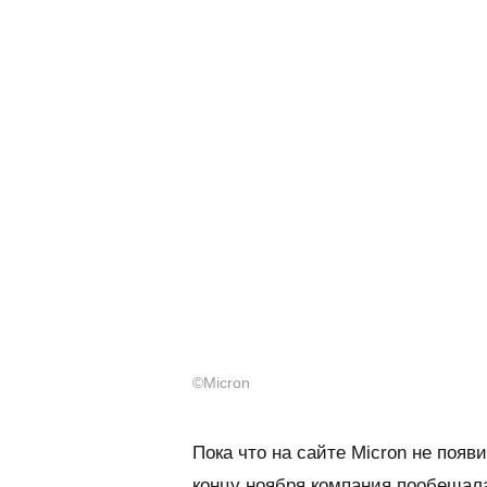
©Micron
Пока что на сайте
Micron
не появи
концу ноября компания пообещал