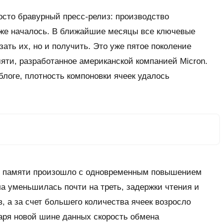
осто бравурный пресс-релиз: производство
уже началось. В ближайшие месяцы все ключевые
зать их, но и получить. Это уже пятое поколение
яти, разработанное американской компанией
Micron
.
логе, плотность компоновки ячеек удалось
м памяти произошло с одновременным повышением
а уменьшилась почти на треть, задержки чтения и
, а за счет большего количества ячеек возросло
даря новой шине данных скорость обмена