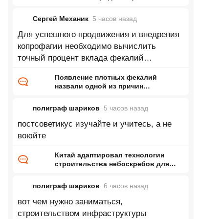
годы)
Сергей Механик
5 часов
назад
Для успешного продвижения и внедрения
копрофагии необходимо вычислить
точный процент вклада фекалий
требуемой консистенции в общий объем
Появление плотных фекалий
назвали одной из причин
кембрийского взрыва
полиграф шариков
5 часов
назад
постсоветикус изучайте и учитесь, а не
воюйте
Китай адаптировал технологии
строительства небоскребов для
возведения жилых домов
полиграф шариков
6 часов
назад
вот чем нужно заниматься,
строительством инфраструктуры