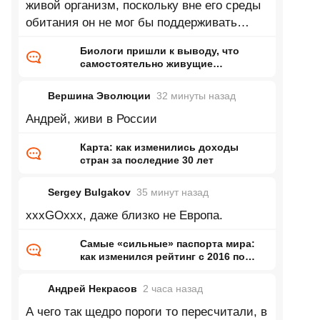
живой организм, поскольку вне его среды
обитания он не мог бы поддерживать
активный метаболизм". Аналогично
Биологи пришли к выводу, что
самостоятельно живущие
организмы возникли дважды
Вершина Эволюции
32 минуты
назад
Андрей, живи в России
Карта: как изменились доходы
стран за последние 30 лет
Sergey Bulgakov
35 минут
назад
xxxGOxxx, даже близко не Европа.
Самые «сильные» паспорта мира:
как изменился рейтинг с 2016 по
2026 год
Андрей Некрасов
2 часа
назад
А чего так щедро пороги то пересчитали, в