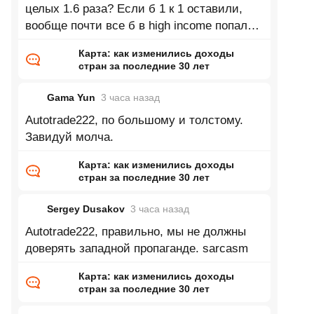
целых 1.6 раза? Если б 1 к 1 оставили,
вообще почти все б в high income попали
в 2025. А если серьёзно, понятия не имею
Карта: как изменились доходы
стран за последние 30 лет
Gama Yun
3 часа
назад
Autotrade222, по большому и толстому.
Завидуй молча.
Карта: как изменились доходы
стран за последние 30 лет
Sergey Dusakov
3 часа
назад
Autotrade222, правильно, мы не должны
доверять западной пропаганде. sarcasm
Карта: как изменились доходы
стран за последние 30 лет