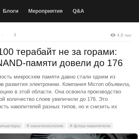
Блоги
Мероприятия
Q&A
3
4,8 тыс
00 терабайт не за горами:
NAND-памяти довели до 176
ость микросхем памяти давно стали одним из
 развития электроники. Компания Micron объявила,
цию в этой области. Она освоила производство
й количество слоев увеличили до 176. Это
сть накопителей разных типов, но и снизить их
омпьютеры
# нанотехнологии
# флэш-накопители