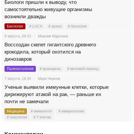
Биологи пришли к выводу, что
самостоятельно живущие организмы
возникли дважды
Биология
# LUCA
# археи
# биология
8 августа, 09:23
Максим Абдулаев
Воссоздан скелет гигантского древнего
крокодила, который охотился на
динозавров
Палеонтология
# крокодилы
# меловой период
7 августа, 16:34
Марк Чернов
Ученые выявили иммунные клетки, которые
дирижируют атакой на рак, — раньше их
почти не замечали
Медицина
# иммунитет
# иммунология
# онкология
# Т-клетки