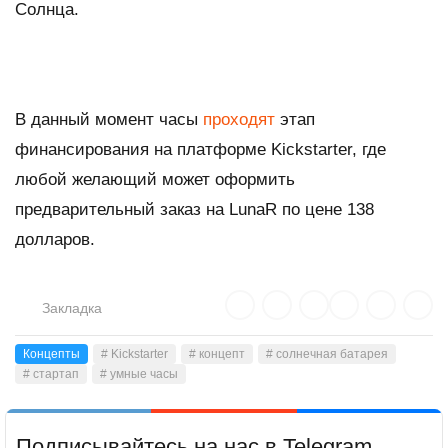
Солнца.
В данный момент часы
проходят
этап
финансирования на платформе Kickstarter, где
любой желающий может оформить
предварительный заказ на LunaR по цене 138
долларов.
Закладка
Концепты
# Kickstarter
# концепт
# солнечная батарея
# стартап
# умные часы
Подписывайтесь на нас в Telegram,