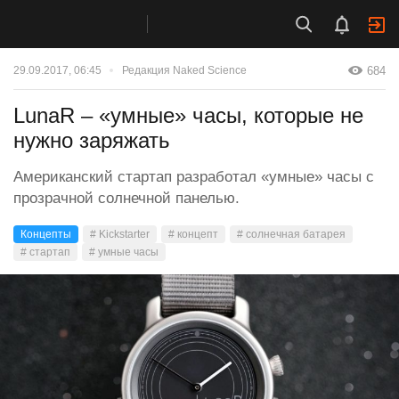
684
29.09.2017, 06:45
Редакция Naked Science
LunaR – «умные» часы, которые не
нужно заряжать
Американский стартап разработал «умные» часы с
прозрачной солнечной панелью.
Концепты
# Kickstarter
# концепт
# солнечная батарея
# стартап
# умные часы