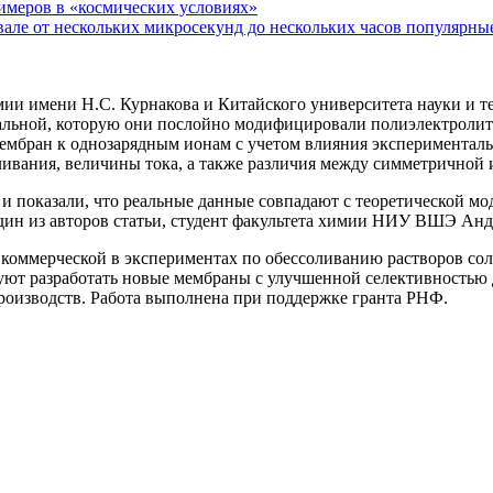
меров в «космических условиях»
 от нескольких микросекунд до нескольких часов популярные 
и имени Н.С. Курнакова и Китайского университета науки и т
альной, которую они послойно модифицировали полиэлектролит
мбран к однозарядным ионам с учетом влияния эксперименталь
ливания, величины тока, а также различия между симметричной
 показали, что реальные данные совпадают с теоретической мод
дин из авторов статьи, студент факультета химии НИУ ВШЭ Ан
оммерческой в экспериментах по обессоливанию растворов соле
уют разработать новые мембраны с улучшенной селективностью
оизводств. Работа выполнена при поддержке гранта РНФ.