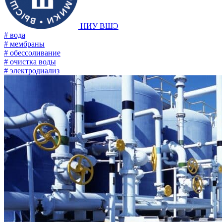
НИУ ВШЭ
# вода
# мембраны
# обессоливание
# очистка воды
# электродиализ