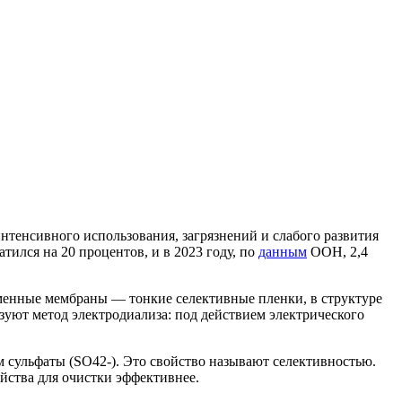
интенсивного использования, загрязнений и слабого развития
тился на 20 процентов, и в 2023 году, по
данным
ООН, 2,4
бменные мембраны — тонкие селективные пленки, в структуре
уют метод электродиализа: под действием электрического
м сульфаты (SO42-). Это свойство называют селективностью.
йства для очистки эффективнее.