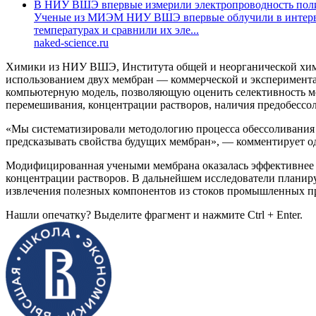
В НИУ ВШЭ впервые измерили электропроводность поли
Ученые из МИЭМ НИУ ВШЭ впервые облучили в интервале
температурах и сравнили их эле...
naked-science.ru
Химики из НИУ ВШЭ, Института общей и неорганической хими
использованием двух мембран — коммерческой и эксперимент
компьютерную модель, позволяющую оценить селективность ме
перемешивания, концентрации растворов, наличия предобессо
«Мы систематизировали методологию процесса обессоливания и
предсказывать свойства будущих мембран», — комментирует о
Модифицированная учеными мембрана оказалась эффективнее к
концентрации растворов. В дальнейшем исследователи планир
извлечения полезных компонентов из стоков промышленных пр
Нашли опечатку? Выделите фрагмент и нажмите Ctrl + Enter.