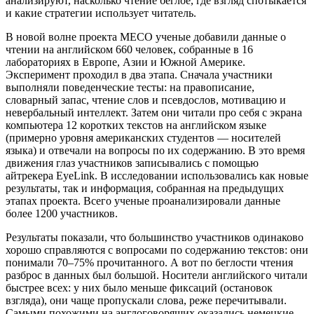
анализируют, насколько чтение беглое, где взгляд спотыкается
и какие стратегии использует читатель.
В новой волне проекта MECO ученые добавили данные о
чтении на английском 660 человек, собранные в 16
лабораториях в Европе, Азии и Южной Америке.
Эксперимент проходил в два этапа. Сначала участники
выполняли поведенческие тесты: на правописание,
словарный запас, чтение слов и псевдослов, мотивацию и
невербальный интеллект. Затем они читали про себя с экрана
компьютера 12 коротких текстов на английском языке
(примерно уровня американских студентов — носителей
языка) и отвечали на вопросы по их содержанию. В это время
движения глаз участников записывались с помощью
айтрекера EyeLink. В исследовании использовались как новые
результаты, так и информация, собранная на предыдущих
этапах проекта. Всего ученые проанализировали данные
более 1200 участников.
Результаты показали, что большинство участников одинаково
хорошо справляются с вопросами по содержанию текстов: они
понимали 70–75% прочитанного. А вот по беглости чтения
разброс в данных был большой. Носители английского читали
быстрее всех: у них было меньше фиксаций (остановок
взгляда), они чаще пропускали слова, реже перечитывали.
Самыми похожими на англоговорящих оказались немецкие