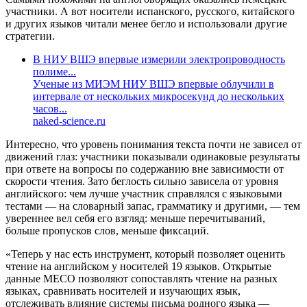
участники. А вот носители испанского, русского, китайского
и других языков читали менее бегло и использовали другие
стратегии.
В НИУ ВШЭ впервые измерили электропроводность
полиме...
Ученые из МИЭМ НИУ ВШЭ впервые облучили в
интервале от нескольких микросекунд до нескольких
часов...
naked-science.ru
Интересно, что уровень понимания текста почти не зависел от
движений глаз: участники показывали одинаковые результаты
при ответе на вопросы по содержанию вне зависимости от
скорости чтения. Зато беглость сильно зависела от уровня
английского: чем лучше участник справлялся с языковыми
тестами — на словарный запас, грамматику и другими, — тем
увереннее вел себя его взгляд: меньше перечитываний,
больше пропусков слов, меньше фиксаций.
«Теперь у нас есть инструмент, который позволяет оценить
чтение на английском у носителей 19 языков. Открытые
данные MECO позволяют сопоставлять чтение на разных
языках, сравнивать носителей и изучающих язык,
отслеживать влияние системы письма родного языка —