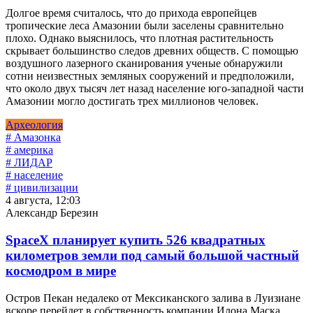
Долгое время считалось, что до прихода европейцев
тропические леса Амазонии были заселены сравнительно
плохо. Однако выяснилось, что плотная растительность
скрывает большинство следов древних обществ. С помощью
воздушного лазерного сканирования ученые обнаружили
сотни неизвестных земляных сооружений и предположили,
что около двух тысяч лет назад население юго-западной части
Амазонии могло достигать трех миллионов человек.
Археология
# Амазонка
# америка
# ЛИДАР
# население
# цивилизации
4 августа, 12:03
Александр Березин
SpaceX планирует купить 526 квадратных
километров земли под самый большой частный
космодром в мире
Остров Пекан недалеко от Мексиканского залива в Луизиане
вскоре перейдет в собственность компании Илона Маска.