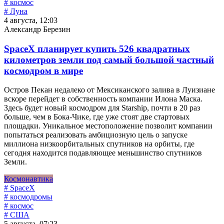
# космос
# Луна
4 августа, 12:03
Александр Березин
SpaceX планирует купить 526 квадратных
километров земли под самый большой частный
космодром в мире
Остров Пекан недалеко от Мексиканского залива в Луизиане
вскоре перейдет в собственность компании Илона Маска.
Здесь будет новый космодром для Starship, почти в 20 раз
больше, чем в Бока-Чике, где уже стоят две стартовых
площадки. Уникальное местоположение позволит компании
попытаться реализовать амбициозную цель о запуске
миллиона низкоорбитальных спутников на орбиты, где
сегодня находится подавляющее меньшинство спутников
Земли.
Космонавтика
# SpaceX
# космодромы
# космос
# США
5 августа, 07:23