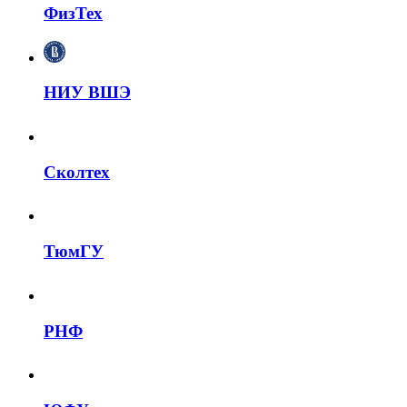
ФизТех
НИУ ВШЭ
Сколтех
ТюмГУ
РНФ