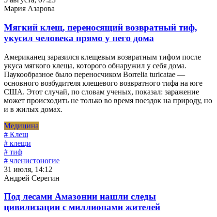
Мария Азарова
Мягкий клещ, переносящий возвратный тиф,
укусил человека прямо у него дома
Американец заразился клещевым возвратным тифом после
укуса мягкого клеща, которого обнаружил у себя дома.
Паукообразное было переносчиком Borrelia turicatae —
основного возбудителя клещевого возвратного тифа на юге
США. Этот случай, по словам ученых, показал: заражение
может происходить не только во время поездок на природу, но
и в жилых домах.
Медицина
# Клещ
# клещи
# тиф
# членистоногие
31 июля, 14:12
Андрей Серегин
Под лесами Амазонии нашли следы
цивилизации с миллионами жителей