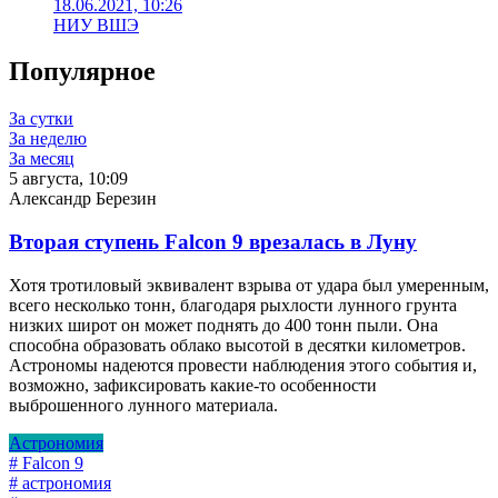
18.06.2021, 10:26
НИУ ВШЭ
Популярное
За сутки
За неделю
За месяц
5 августа, 10:09
Александр Березин
Вторая ступень Falcon 9 врезалась в Луну
Хотя тротиловый эквивалент взрыва от удара был умеренным,
всего несколько тонн, благодаря рыхлости лунного грунта
низких широт он может поднять до 400 тонн пыли. Она
способна образовать облако высотой в десятки километров.
Астрономы надеются провести наблюдения этого события и,
возможно, зафиксировать какие-то особенности
выброшенного лунного материала.
Астрономия
# Falcon 9
# астрономия