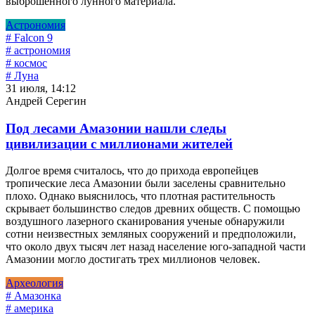
выброшенного лунного материала.
Астрономия
# Falcon 9
# астрономия
# космос
# Луна
31 июля, 14:12
Андрей Серегин
Под лесами Амазонии нашли следы
цивилизации с миллионами жителей
Долгое время считалось, что до прихода европейцев
тропические леса Амазонии были заселены сравнительно
плохо. Однако выяснилось, что плотная растительность
скрывает большинство следов древних обществ. С помощью
воздушного лазерного сканирования ученые обнаружили
сотни неизвестных земляных сооружений и предположили,
что около двух тысяч лет назад население юго-западной части
Амазонии могло достигать трех миллионов человек.
Археология
# Амазонка
# америка