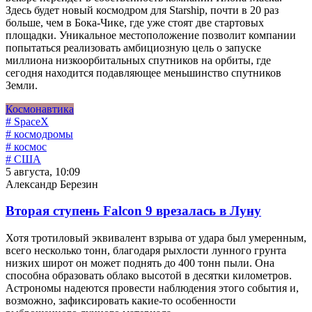
Здесь будет новый космодром для Starship, почти в 20 раз
больше, чем в Бока-Чике, где уже стоят две стартовых
площадки. Уникальное местоположение позволит компании
попытаться реализовать амбициозную цель о запуске
миллиона низкоорбитальных спутников на орбиты, где
сегодня находится подавляющее меньшинство спутников
Земли.
Космонавтика
# SpaceX
# космодромы
# космос
# США
5 августа, 10:09
Александр Березин
Вторая ступень Falcon 9 врезалась в Луну
Хотя тротиловый эквивалент взрыва от удара был умеренным,
всего несколько тонн, благодаря рыхлости лунного грунта
низких широт он может поднять до 400 тонн пыли. Она
способна образовать облако высотой в десятки километров.
Астрономы надеются провести наблюдения этого события и,
возможно, зафиксировать какие-то особенности