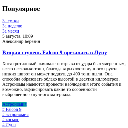
Популярное
За сутки
За неделю
За месяц
5 августа, 10:09
Александр Березин
Вторая ступень Falcon 9 врезалась в Луну
Хотя тротиловый эквивалент взрыва от удара был умеренным,
всего несколько тонн, благодаря рыхлости лунного грунта
низких широт он может поднять до 400 тонн пыли. Она
способна образовать облако высотой в десятки километров.
Астрономы надеются провести наблюдения этого события и,
возможно, зафиксировать какие-то особенности
выброшенного лунного материала.
Астрономия
# Falcon 9
# астрономия
# космос
# Луна