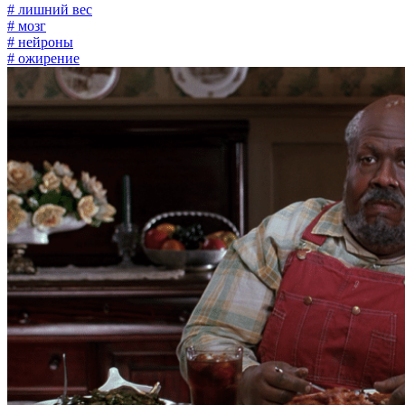
# лишний вес
# мозг
# нейроны
# ожирение