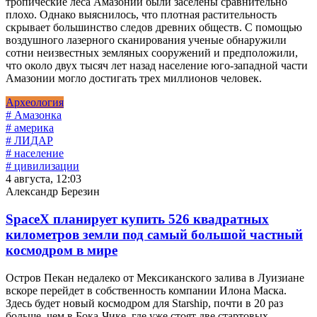
тропические леса Амазонии были заселены сравнительно
плохо. Однако выяснилось, что плотная растительность
скрывает большинство следов древних обществ. С помощью
воздушного лазерного сканирования ученые обнаружили
сотни неизвестных земляных сооружений и предположили,
что около двух тысяч лет назад население юго-западной части
Амазонии могло достигать трех миллионов человек.
Археология
# Амазонка
# америка
# ЛИДАР
# население
# цивилизации
4 августа, 12:03
Александр Березин
SpaceX планирует купить 526 квадратных
километров земли под самый большой частный
космодром в мире
Остров Пекан недалеко от Мексиканского залива в Луизиане
вскоре перейдет в собственность компании Илона Маска.
Здесь будет новый космодром для Starship, почти в 20 раз
больше, чем в Бока-Чике, где уже стоят две стартовых