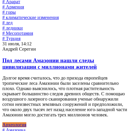
# Арарат
# Армения
# горы
# климатические изменения
# лед
# ледники
# Месопотамия
# Турция
31 июля, 14:12
Андрей Серегин
Под лесами Амазонии нашли следы
цивилизации с миллионами жителей
Долгое время считалось, что до прихода европейцев
тропические леса Амазонии были заселены сравнительно
плохо. Однако выяснилось, что плотная растительность
скрывает большинство следов древних обществ. С помощью
воздушного лазерного сканирования ученые обнаружили
сотни неизвестных земляных сооружений и предположили,
что около двух тысяч лет назад население юго-западной части
Амазонии могло достигать трех миллионов человек.
Археология
# Амазонка