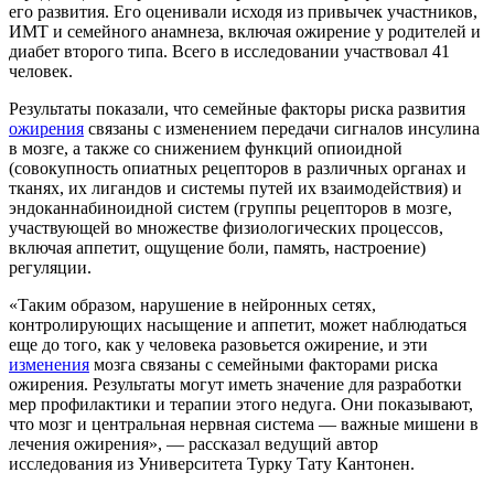
его развития. Его оценивали исходя из привычек участников,
ИМТ и семейного анамнеза, включая ожирение у родителей и
диабет второго типа. Всего в исследовании участвовал 41
человек.
Результаты показали, что семейные факторы риска развития
ожирения
связаны с изменением передачи сигналов инсулина
в мозге, а также со снижением функций опиоидной
(совокупность опиатных рецепторов в различных органах и
тканях, их лигандов и системы путей их взаимодействия) и
эндоканнабиноидной систем (группы рецепторов в мозге,
участвующей во множестве физиологических процессов,
включая аппетит, ощущение боли, память, настроение)
регуляции.
«Таким образом, нарушение в нейронных сетях,
контролирующих насыщение и аппетит, может наблюдаться
еще до того, как у человека разовьется ожирение, и эти
изменения
мозга связаны с семейными факторами риска
ожирения. Результаты могут иметь значение для разработки
мер профилактики и терапии этого недуга. Они показывают,
что мозг и центральная нервная система — важные мишени в
лечения ожирения», — рассказал ведущий автор
исследования из Университета Турку Тату Кантонен.