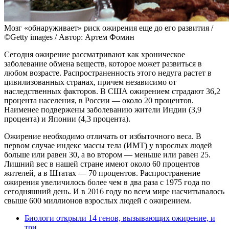
Мозг «обнаруживает» риск ожирения еще до его развития /
©Getty images / Автор: Артем Фомин
Сегодня ожирение рассматривают как хроническое
заболевание обмена веществ, которое может развиться в
любом возрасте. Распространенность этого недуга растет в
цивилизованных странах, причем независимо от
наследственных факторов. В США ожирением страдают 36,2
процента населения, в России — около 20 процентов.
Наименее подвержены заболеванию жители Индии (3,9
процента) и Японии (4,3 процента).
Ожирение необходимо отличать от избыточного веса. В
первом случае индекс массы тела (ИМТ) у взрослых людей
больше или равен 30, а во втором — меньше или равен 25.
Лишний вес в нашей стране имеют около 60 процентов
жителей, а в Штатах — 70 процентов. Распространение
ожирения увеличилось более чем в два раза с 1975 года по
сегодняшний день. И в 2016 году во всем мире насчитывалось
свыше 600 миллионов взрослых людей с ожирением.
Биологи открыли 14 генов, вызывающих ожирение, и
три...