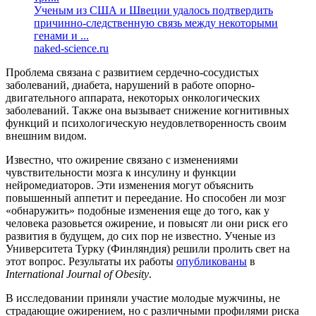
Ученым из США и Швеции удалось подтвердить
причинно-следственную связь между некоторыми
генами и ...
naked-science.ru
Проблема связана с развитием сердечно-сосудистых
заболеваний, диабета, нарушений в работе опорно-
двигательного аппарата, некоторых онкологических
заболеваний. Также она вызывает снижение когнитивных
функций и психологическую неудовлетворенность своим
внешним видом.
Известно, что ожирение связано с изменениями
чувствительности мозга к инсулину и функции
нейромедиаторов. Эти изменения могут объяснить
повышенный аппетит и переедание. Но способен ли мозг
«обнаружить» подобные изменения еще до того, как у
человека разовьется ожирение, и повысят ли они риск его
развития в будущем, до сих пор не известно. Ученые из
Университета Турку (Финляндия) решили пролить свет на
этот вопрос. Результаты их работы
опубликованы
в
International Journal of Obesity
.
В исследовании приняли участие молодые мужчины, не
страдающие ожирением, но с различными профилями риска