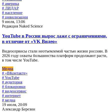
# америка
# ЛИДАР
# население
# цивилизации
9 июля, 13:06
Редакция Naked Science
YouTube в России вырос даже с ограничениями,
в отличие от «VK Видео»
Видеосервисы стали неотъемлемой частью жизни россиян. В
2026 году охваты большинства платформ продолжают расти,
в том числе YouTube.
Медиа
# «ВКонтакте»
# YouTube
# аудитория
# блокировки
# видеосервис
# интернет
# медиа
19 июля, 20:09
Александр Березин