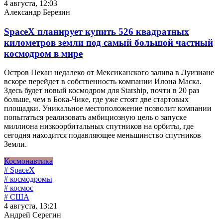
4 августа, 12:03
Александр Березин
SpaceX планирует купить 526 квадратных
километров земли под самый большой частный
космодром в мире
Остров Пекан недалеко от Мексиканского залива в Луизиане
вскоре перейдет в собственность компании Илона Маска.
Здесь будет новый космодром для Starship, почти в 20 раз
больше, чем в Бока-Чике, где уже стоят две стартовых
площадки. Уникальное местоположение позволит компании
попытаться реализовать амбициозную цель о запуске
миллиона низкоорбитальных спутников на орбиты, где
сегодня находится подавляющее меньшинство спутников
Земли.
Космонавтика
# SpaceX
# космодромы
# космос
# США
4 августа, 13:21
Андрей Серегин