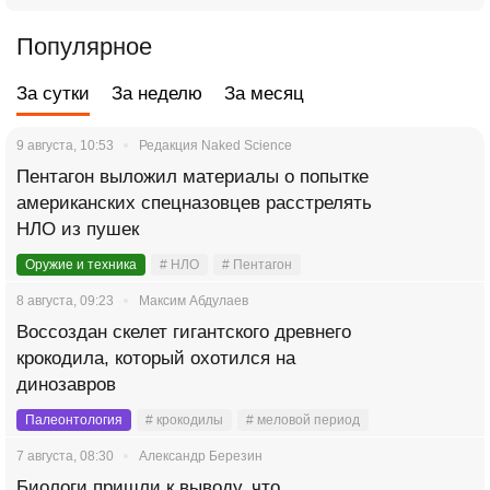
Популярное
За сутки
За неделю
За месяц
9 августа, 10:53
Редакция Naked Science
Пентагон выложил материалы о попытке
американских спецназовцев расстрелять
НЛО из пушек
Оружие и техника
# НЛО
# Пентагон
8 августа, 09:23
Максим Абдулаев
Воссоздан скелет гигантского древнего
крокодила, который охотился на
динозавров
Палеонтология
# крокодилы
# меловой период
7 августа, 08:30
Александр Березин
Биологи пришли к выводу, что