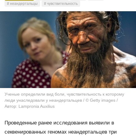
# неандертальцы
# чувствительность
Ученые определили вид боли, чувствительность к которому
люди унаследовали у неандертальцев / © Getty images /
Автор: Lampronia Auxilius
Проведенные ранее исследования выявили в
секвенированных геномах неандертальцев три