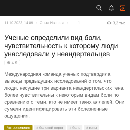
3,2 тыс
11.10.2023, 14:09
Ольга Иванова
1
Ученые определили вид боли,
чувствительность к которому люди
унаследовали у неандертальцев
❋ 4.9
Международная команда ученых подтвердила
выводы предыдущих исследований о том, что
люди, несущие три варианта неандертальских гена,
более чувствительны к некоторым видам боли по
сравнению с теми, кто не имеет таких аллелей. Они
сумели идентифицировать эти болезненные
ощущения.
Антропология
# болевой порог
# боль
# гены