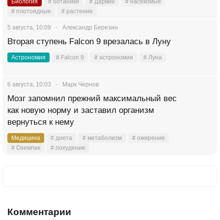
Биология
# ботаники
# Дарвин
# насекомые
# плотоядные
# растение
5 августа, 10:09
Александр Березин
Вторая ступень Falcon 9 врезалась в Луну
Астрономия
# Falcon 9
# астрономия
# Луна
6 августа, 10:03
Марк Чернов
Мозг запомнил прежний максимальный вес
как новую норму и заставил организм
вернуться к нему
Медицина
# диета
# метаболизм
# ожирение
# Оземпик
# похудение
Комментарии