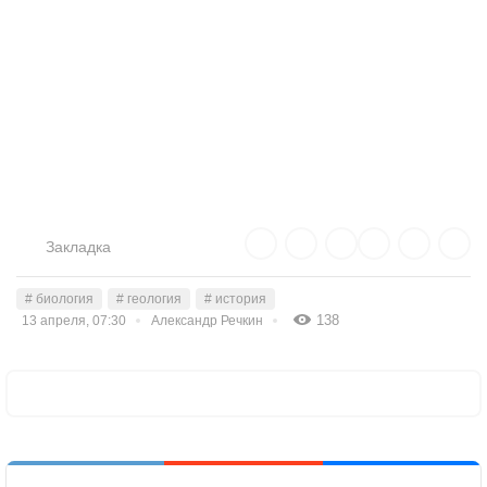
Закладка
# биология
# геология
# история
138
13 апреля, 07:30
Александр Речкин