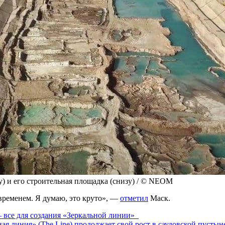
у) и его строительная площадка (снизу) / © NEOM
временем. Я думаю, это круто», —
отметил
Маск.
 все для создания «Зеркальной линии»
ая линия» (The Line) продолжает свой рост в саудовской пусты