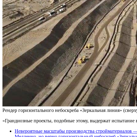
Рендер горизонтального небоскреба «Зеркальная линия» (сверх
«Грандиозные проекты, подобные этому, выдержат испытание 
Невероятные масштабы производства стройматериалов —
Медленно, но верно горизонтальный небоскреб «Зеркальн