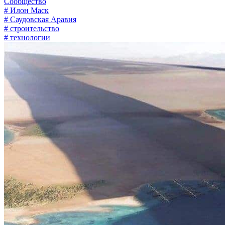
Сообщество
# Илон Маск
# Саудовская Аравия
# строительство
# технологии