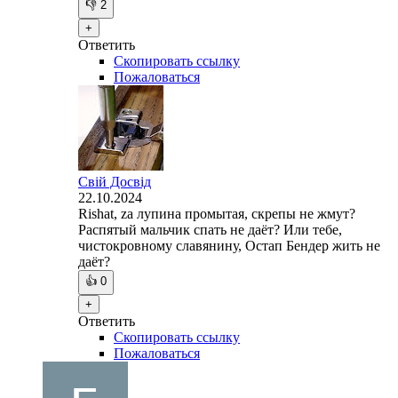
👎
2
+
Ответить
Скопировать ссылку
Пожаловаться
Свій Досвід
22.10.2024
Rishat, za лупина промытая, скрепы не жмут?
Распятый мальчик спать не даёт? Или тебе,
чистокровному славянину, Остап Бендер жить не
даёт?
👍
0
+
Ответить
Скопировать ссылку
Пожаловаться