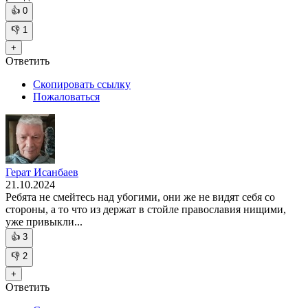
👍
0
👎
1
+
Ответить
Скопировать ссылку
Пожаловаться
Герат Исанбаев
21.10.2024
Ребята не смейтесь над убогими, они же не видят себя со
стороны, а то что из держат в стойле православия нищими,
уже привыкли...
👍
3
👎
2
+
Ответить