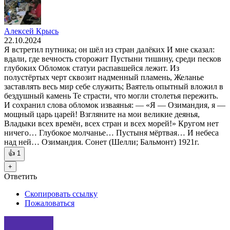
Алексей Крысь
22.10.2024
Я встретил путника; он шёл из стран далёких И мне сказал:
вдали, где вечность сторожит Пустыни тишину, среди песков
глубоких Обломок статуи распавшейся лежит. Из
полустёртых черт сквозит надменный пламень, Желанье
заставлять весь мир себе служить; Ваятель опытный вложил в
бездушный камень Те страсти, что могли столетья пережить.
И сохранил слова обломок изваянья: — «Я — Озимандия, я —
мощный царь царей! Взгляните на мои великие деянья,
Владыки всех времён, всех стран и всех морей!» Кругом нет
ничего… Глубокое молчанье… Пустыня мёртвая… И небеса
над ней… Озимандия. Сонет (Шелли; Бальмонт) 1921г.
👍
1
+
Ответить
Скопировать ссылку
Пожаловаться