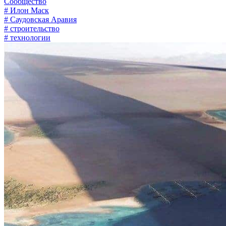
Сообщество
# Илон Маск
# Саудовская Аравия
# строительство
# технологии