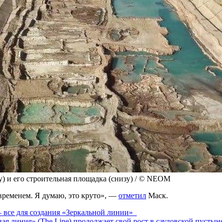
у) и его строительная площадка (снизу) / © NEOM
временем. Я думаю, это круто», —
отметил
Маск.
 все для создания «Зеркальной линии»
ая линия» (The Line) продолжает свой рост в саудовской пусты