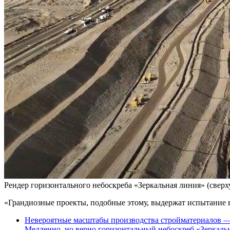
Рендер горизонтального небоскреба «Зеркальная линия» (сверх
«Грандиозные проекты, подобные этому, выдержат испытание 
Невероятные масштабы производства стройматериалов —
Медленно, но верно горизонтальный небоскреб «Зеркальн