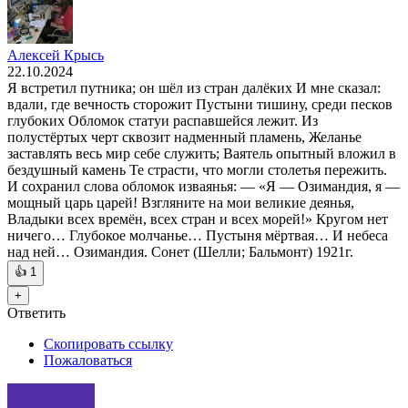
Алексей Крысь
22.10.2024
Я встретил путника; он шёл из стран далёких И мне сказал:
вдали, где вечность сторожит Пустыни тишину, среди песков
глубоких Обломок статуи распавшейся лежит. Из
полустёртых черт сквозит надменный пламень, Желанье
заставлять весь мир себе служить; Ваятель опытный вложил в
бездушный камень Те страсти, что могли столетья пережить.
И сохранил слова обломок изваянья: — «Я — Озимандия, я —
мощный царь царей! Взгляните на мои великие деянья,
Владыки всех времён, всех стран и всех морей!» Кругом нет
ничего… Глубокое молчанье… Пустыня мёртвая… И небеса
над ней… Озимандия. Сонет (Шелли; Бальмонт) 1921г.
👍
1
+
Ответить
Скопировать ссылку
Пожаловаться