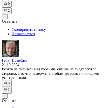
👍
0
👎
1
+
Ответить
Скопировать ссылку
Пожаловаться
Герат Исанбаев
21.10.2024
Ребята не смейтесь над убогими, они же не видят себя со
стороны, а то что из держат в стойле православия нищими,
уже привыкли...
👍
3
👎
2
+
Ответить