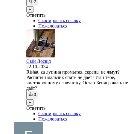
👎
2
+
Ответить
Скопировать ссылку
Пожаловаться
Свій Досвід
22.10.2024
Rishat, za лупина промытая, скрепы не жмут?
Распятый мальчик спать не даёт? Или тебе,
чистокровному славянину, Остап Бендер жить не
даёт?
👍
0
+
Ответить
Скопировать ссылку
Пожаловаться