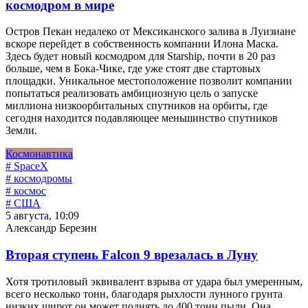
космодром в мире
Остров Пекан недалеко от Мексиканского залива в Луизиане
вскоре перейдет в собственность компании Илона Маска.
Здесь будет новый космодром для Starship, почти в 20 раз
больше, чем в Бока-Чике, где уже стоят две стартовых
площадки. Уникальное местоположение позволит компании
попытаться реализовать амбициозную цель о запуске
миллиона низкоорбитальных спутников на орбиты, где
сегодня находится подавляющее меньшинство спутников
Земли.
Космонавтика
# SpaceX
# космодромы
# космос
# США
5 августа, 10:09
Александр Березин
Вторая ступень Falcon 9 врезалась в Луну
Хотя тротиловый эквивалент взрыва от удара был умеренным,
всего несколько тонн, благодаря рыхлости лунного грунта
низких широт он может поднять до 400 тонн пыли. Она