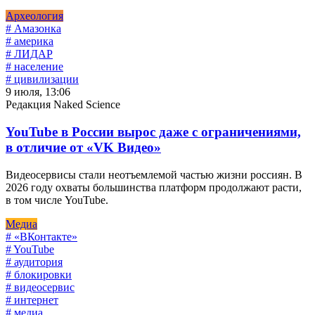
Археология
# Амазонка
# америка
# ЛИДАР
# население
# цивилизации
9 июля, 13:06
Редакция Naked Science
YouTube в России вырос даже с ограничениями,
в отличие от «VK Видео»
Видеосервисы стали неотъемлемой частью жизни россиян. В
2026 году охваты большинства платформ продолжают расти,
в том числе YouTube.
Медиа
# «ВКонтакте»
# YouTube
# аудитория
# блокировки
# видеосервис
# интернет
# медиа