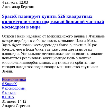
4 августа, 12:03
Александр Березин
SpaceX планирует купить 526 квадратных
километров земли под самый большой частный
космодром в мире
Остров Пекан недалеко от Мексиканского залива в Луизиане
вскоре перейдет в собственность компании Илона Маска.
Здесь будет новый космодром для Starship, почти в 20 раз
больше, чем в Бока-Чике, где уже стоят две стартовых
площадки. Уникальное местоположение позволит компании
попытаться реализовать амбициозную цель о запуске
миллиона низкоорбитальных спутников на орбиты, где
сегодня находится подавляющее меньшинство спутников
Земли.
Космонавтика
# SpaceX
# космодромы
# космос
# США
31 июля, 14:12
Андрей Серегин