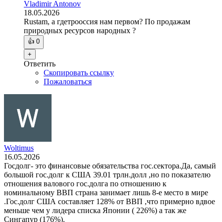
Vladimir Antonov
18.05.2026
Rustam, а гдетрооссия нам первом? По продажам
природных ресурсов народных ?
👍
0
+
Ответить
Скопировать ссылку
Пожаловаться
Woltimus
16.05.2026
Госдолг- это финансовые обязательства гос.сектора.Да, самый
большой гос.долг к США 39.01 трлн.долл ,но по показателю
отношения валового гос.долга по отношению к
номинальному ВВП страна занимает лишь 8-е место в мире
.Гос.долг США составляет 128% от ВВП ,что примерно вдвое
меньше чем у лидера списка Японии ( 226%) а так же
Сингапур (176%).