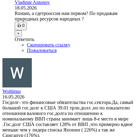
Vladimir Antonov
18.05.2026
Rustam, а гдетрооссия нам первом? По продажам
природных ресурсов народных ?
👍
0
+
Ответить
Скопировать ссылку
Пожаловаться
Woltimus
16.05.2026
Госдолг- это финансовые обязательства гос.сектора.Да, самый
большой гос.долг к США 39.01 трлн.долл ,но по показателю
отношения валового гос.долга по отношению к
номинальному ВВП страна занимает лишь 8-е место в мире
.Гос.долг США составляет 128% от ВВП ,что примерно вдвое
меньше чем у лидера списка Японии ( 226%) а так же
Сингапур (176%).