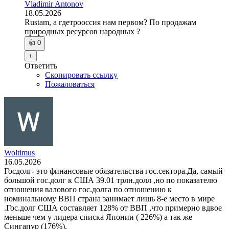
Vladimir Antonov
18.05.2026
Rustam, а гдетрооссия нам первом? По продажам
природных ресурсов народных ?
👍
0
+
Ответить
Скопировать ссылку
Пожаловаться
Woltimus
16.05.2026
Госдолг- это финансовые обязательства гос.сектора.Да, самый
большой гос.долг к США 39.01 трлн.долл ,но по показателю
отношения валового гос.долга по отношению к
номинальному ВВП страна занимает лишь 8-е место в мире
.Гос.долг США составляет 128% от ВВП ,что примерно вдвое
меньше чем у лидера списка Японии ( 226%) а так же
Сингапур (176%).