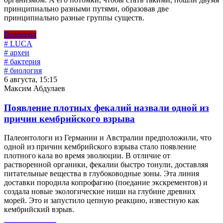
принципиально разными путями, образовав две
принципиально разные группы существ.
Биология
# LUCA
# археи
# бактерия
# биология
6 августа, 15:15
Максим Абдулаев
Появление плотных фекалий назвали одной из
причин кембрийского взрыва
Палеонтологи из Германии и Австралии предположили, что
одной из причин кембрийского взрыва стало появление
плотного кала во время эволюции. В отличие от
растворенной органики, фекалии быстро тонули, доставляя
питательные вещества в глубоководные зоны. Эта линия
доставки породила копрофагию (поедание экскрементов) и
создала новые экологические ниши на глубине древних
морей. Это и запустило цепную реакцию, известную как
кембрийский взрыв.