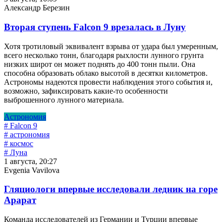
Александр Березин
Вторая ступень Falcon 9 врезалась в Луну
Хотя тротиловый эквивалент взрыва от удара был умеренным,
всего несколько тонн, благодаря рыхлости лунного грунта
низких широт он может поднять до 400 тонн пыли. Она
способна образовать облако высотой в десятки километров.
Астрономы надеются провести наблюдения этого события и,
возможно, зафиксировать какие-то особенности
выброшенного лунного материала.
Астрономия
# Falcon 9
# астрономия
# космос
# Луна
1 августа, 20:27
Evgenia Vavilova
Гляциологи впервые исследовали ледник на горе
Арарат
Команда исследователей из Германии и Турции впервые