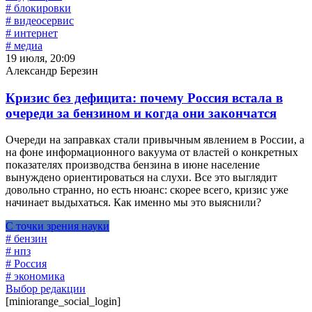
# блокировки
# видеосервис
# интернет
# медиа
19 июля, 20:09
Александр Березин
Кризис без дефицита: почему Россия встала в
очереди за бензином и когда они закончатся
Очереди на заправках стали привычным явлением в России, а
на фоне информационного вакуума от властей о конкретных
показателях производства бензина в июне население
вынуждено ориентироваться на слухи. Все это выглядит
довольно странно, но есть нюанс: скорее всего, кризис уже
начинает выдыхаться. Как именно мы это выяснили?
С точки зрения науки
# бензин
# нпз
# Россия
# экономика
Выбор редакции
[miniorange_social_login]