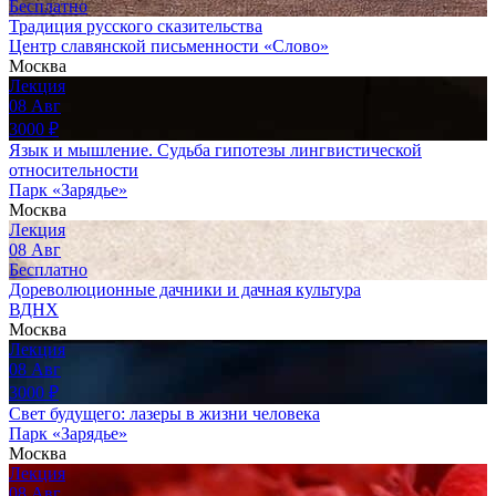
Бесплатно
Традиция русского сказительства
Центр славянской письменности «Слово»
Москва
Лекция
08
Авг
3000
₽
Язык и мышление. Судьба гипотезы лингвистической
относительности
Парк «Зарядье»
Москва
Лекция
08
Авг
Бесплатно
Дореволюционные дачники и дачная культура
ВДНХ
Москва
Лекция
08
Авг
3000
₽
Свет будущего: лазеры в жизни человека
Парк «Зарядье»
Москва
Лекция
08
Авг