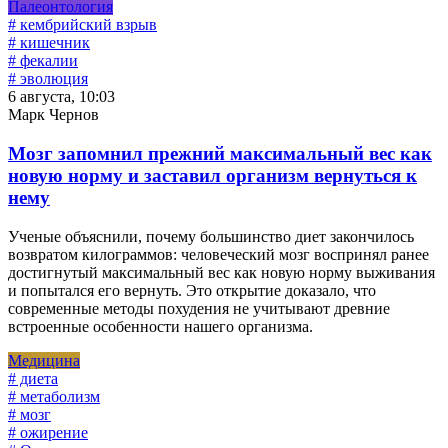
Палеонтология
# кембрийский взрыв
# кишечник
# фекалии
# эволюция
6 августа, 10:03
Марк Чернов
Мозг запомнил прежний максимальный вес как
новую норму и заставил организм вернуться к
нему
Ученые объяснили, почему большинство диет закончилось
возвратом килограммов: человеческий мозг воспринял ранее
достигнутый максимальный вес как новую норму выживания
и попытался его вернуть. Это открытие доказало, что
современные методы похудения не учитывают древние
встроенные особенности нашего организма.
Медицина
# диета
# метаболизм
# мозг
# ожирение