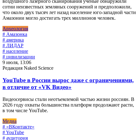
воздушного лазерного сканирования ученые обнаружили
сотни неизвестных земляных сооружений и предположили,
что около двух тысяч лет назад население юго-западной части
Амазонии могло достигать трех миллионов человек.
Археология
# Амазонка
# америка
# ЛИДАР
# население
# цивилизации
9 июля, 13:06
Редакция Naked Science
YouTube в России вырос даже с ограничениями,
в отличие от «VK Видео»
Видеосервисы стали неотъемлемой частью жизни россиян. В
2026 году охваты большинства платформ продолжают расти,
в том числе YouTube.
Медиа
# «ВКонтакте»
# YouTube
# аудитория