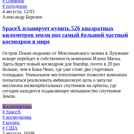
# Оземпик
# похудение
4 августа, 12:03
Александр Березин
SpaceX планирует купить 526 квадратных
километров земли под самый большой частный
космодром в мире
Остров Пекан недалеко от Мексиканского залива в Луизиане
вскоре перейдет в собственность компании Илона Маска.
Здесь будет новый космодром для Starship, почти в 20 раз
больше, чем в Бока-Чике, где уже стоят две стартовых
площадки. Уникальное местоположение позволит компании
попытаться реализовать амбициозную цель о запуске
миллиона низкоорбитальных спутников на орбиты, где
сегодня находится подавляющее меньшинство спутников
Земли.
Космонавтика
# SpaceX
# космодромы
# космос
# США
5 августа, 10:09