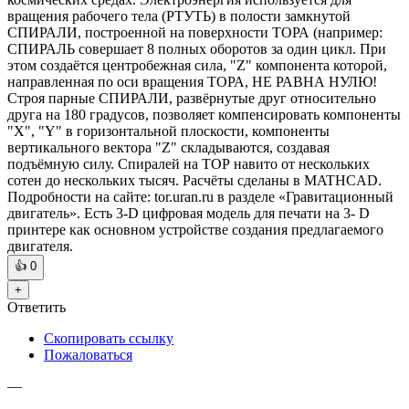
вращения рабочего тела (РТУТЬ) в полости замкнутой
СПИРАЛИ, построенной на поверхности ТОРА (например:
СПИРАЛЬ совершает 8 полных оборотов за один цикл. При
этом создаётся центробежная сила, "Z" компонента которой,
направленная по оси вращения ТОРА, НЕ РАВНА НУЛЮ!
Строя парные СПИРАЛИ, развёрнутые друг относительно
друга на 180 градусов, позволяет компенсировать компоненты
"X", "Y" в горизонтальной плоскости, компоненты
вертикального вектора "Z" складываются, создавая
подъёмную силу. Спиралей на ТОР навито от нескольких
сотен до нескольких тысяч. Расчёты сделаны в MATHCAD.
Подробности на сайте: tor.uran.ru в разделе «Гравитационный
двигатель». Есть 3-D цифровая модель для печати на 3- D
принтере как основном устройстве создания предлагаемого
двигателя.
👍
0
+
Ответить
Скопировать ссылку
Пожаловаться
—