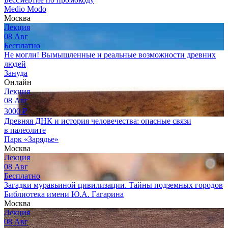
Medio Modo
Москва
Лекция
08
Авг
Бесплатно
Не могли! Вымышленные и реальные возможности древних
людей
Зануда
Онлайн
Лекция
08
Авг
3000
₽
Древняя ДНК и история человечества: опасные связи
в палеолите
Парк «Зарядье»
Москва
Лекция
08
Авг
Бесплатно
Загадки муравьиной цивилизации. Тайны подземных городов
Библиотека имени Ю.А. Гагарина
Москва
Лекция
08
Авг