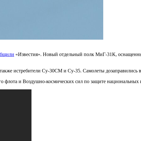
общили
«Известия». Новый отдельный полк МиГ-31К, оснащенн
также истребители Су-30СМ и Су-35. Самолеты дозаправились в
го флота и Воздушно-космических сил по защите национальных 