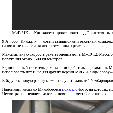
МиГ-31К с «Кинжалом» провел полет над Средиземным м
9-А-7660 «Кинжал» — новый авиационный ракетный комплекс, 
надводные корабли, включая эсминцы, крейсера и авианосцы.
Максимальную скорость ракеты оценивают в М=10-12. Масса б
поражения около 1500 километров.
Единственный носитель ракеты — истребитель-перехватчик Ми
использовать штатные для других версий МиГ-31 виды вооруже
В будущем новую ракету может получить дальний бомбардиров
Напомним, недавно Минобороны
показало
фото, на которых м
Несмотря на внешнее сходство, новинка имеет более широкие 