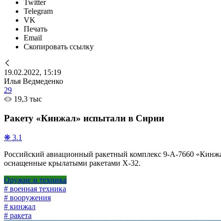
Twitter
Telegram
VK
Печать
Email
Скопировать ссылку
19.02.2022, 15:19
Илья Ведмеденко
29
19,3 тыс
Ракету «Кинжал» испытали в Сирии
❋ 3.1
Российский авиационный ракетный комплекс 9-А-7660 «Кинжал
оснащенные крылатыми ракетами Х-32.
Оружие и техника
# военная техника
# вооружения
# кинжал
# ракета