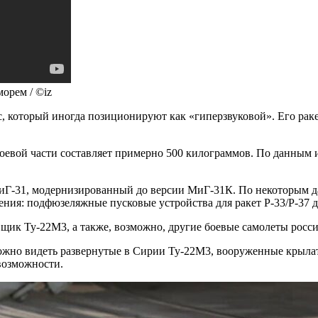
орем / ©iz
который иногда позиционируют как «гиперзвуковой». Его ракет
оевой части составляет примерно 500 килограммов. По данным
Г-31, модернизированный до версии МиГ-31К. По некоторым да
ния: подфюзеляжные пусковые устройства для ракет Р-33/Р-37 
щик Ту-22М3, а также, возможно, другие боевые самолеты росс
ожно видеть развернутые в Сирии Ту-22М3, вооруженные крылаты
возможности.