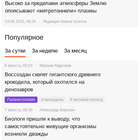
Высоко за пределами атмосферы Землю
опоясывают «метротоннели» плазмы
03.06.2015, 08:25
Редакция Naked Science
Популярное
За сутки
За неделю
За месяц
8 августа, 09:23
Максим Абдулаев
Воссоздан скелет гигантского древнего
крокодила, который охотился на
динозавров
Палеонтология
# крокодилы
# меловой период
7 августа, 08:30
Александр Березин
Биологи пришли к выводу, что
самостоятельно живущие организмы
возникли дважды