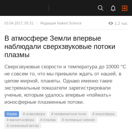
1,2 тыс
03.04.2017, 05:31
Редакция Naked Science
В атмосфере Земли впервые
наблюдали сверхзвуковые потоки
плазмы
Сверхзвуковые скорости и температура до 10000 °С
не совсем то, что мы привыкли ждать от нашей, в
целом мирной, планеты. Однако именно такие
экстремальные показатели зарегистрировали
ученые, которым удалось впервые «поймать»
ионосферные плазменные потоки.
Наука
# атмосфера
# геомагнитное поле
# ионосфера
# магнитосфера
# плазма
# полярные сияния
# солнечный ветер