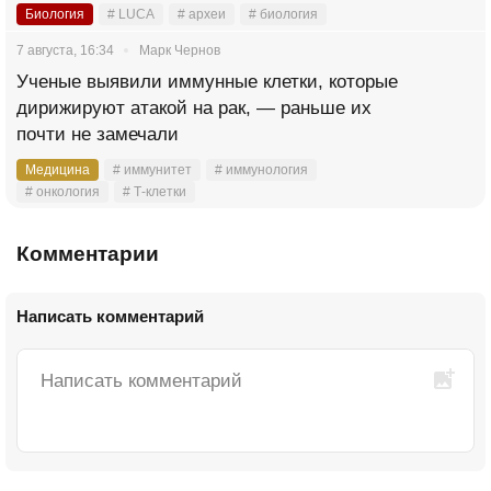
Биология
# LUCA
# археи
# биология
7 августа, 16:34
Марк Чернов
Ученые выявили иммунные клетки, которые
дирижируют атакой на рак, — раньше их
почти не замечали
Медицина
# иммунитет
# иммунология
# онкология
# Т-клетки
Комментарии
Написать комментарий