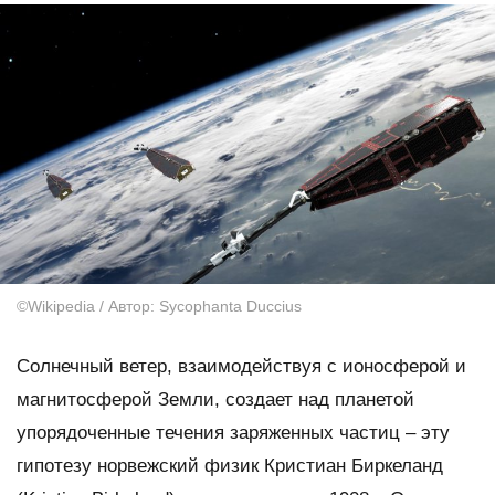
©Wikipedia / Автор: Sycophanta Duccius
Солнечный ветер, взаимодействуя с ионосферой и
магнитосферой Земли, создает над планетой
упорядоченные течения заряженных частиц – эту
гипотезу норвежский физик Кристиан Биркеланд