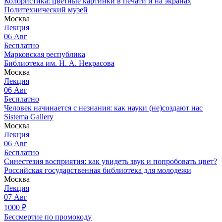
Колористика: цветные картинки в печати и на экранах
Политехнический музей
Москва
Лекция
06
Авг
Бесплатно
Марковская республика
Библиотека им. Н. А. Некрасова
Москва
Лекция
06
Авг
Бесплатно
Человек начинается с незнания: как науки (не)создают нас
Sistema Gallery
Москва
Лекция
06
Авг
Бесплатно
Синестезия восприятия: как увидеть звук и попробовать цвет?
Российская государственная библиотека для молодежи
Москва
Лекция
07
Авг
1000
₽
Бессмертие по промокоду