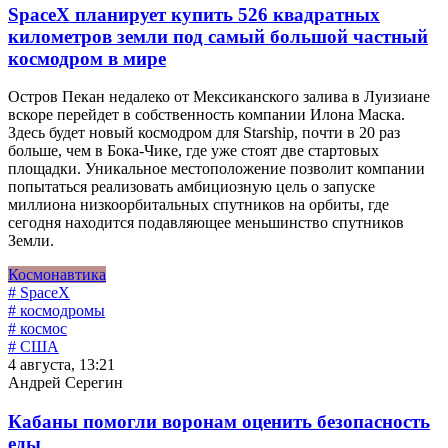
SpaceX планирует купить 526 квадратных
километров земли под самый большой частный
космодром в мире
Остров Пекан недалеко от Мексиканского залива в Луизиане
вскоре перейдет в собственность компании Илона Маска.
Здесь будет новый космодром для Starship, почти в 20 раз
больше, чем в Бока-Чике, где уже стоят две стартовых
площадки. Уникальное местоположение позволит компании
попытаться реализовать амбициозную цель о запуске
миллиона низкоорбитальных спутников на орбиты, где
сегодня находится подавляющее меньшинство спутников
Земли.
Космонавтика
# SpaceX
# космодромы
# космос
# США
4 августа, 13:21
Андрей Серегин
Кабаны помогли воронам оценить безопасность
еды