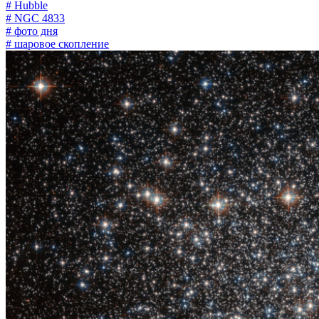
# Hubble
# NGC 4833
# фото дня
# шаровое скопление