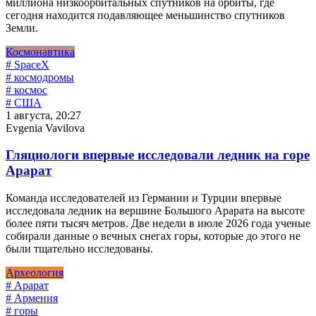
миллиона низкоорбитальных спутников на орбиты, где
сегодня находится подавляющее меньшинство спутников
Земли.
Космонавтика
# SpaceX
# космодромы
# космос
# США
1 августа, 20:27
Evgenia Vavilova
Гляциологи впервые исследовали ледник на горе
Арарат
Команда исследователей из Германии и Турции впервые
исследовала ледник на вершине Большого Арарата на высоте
более пяти тысяч метров. Две недели в июле 2026 года ученые
собирали данные о вечных снегах горы, которые до этого не
были тщательно исследованы.
Археология
# Арарат
# Армения
# горы