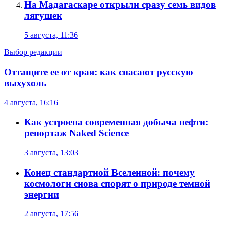
На Мадагаскаре открыли сразу семь видов
лягушек
5 августа, 11:36
Выбор редакции
Оттащите ее от края: как спасают русскую
выхухоль
4 августа, 16:16
Как устроена современная добыча нефти:
репортаж Naked Science
3 августа, 13:03
Конец стандартной Вселенной: почему
космологи снова спорят о природе темной
энергии
2 августа, 17:56