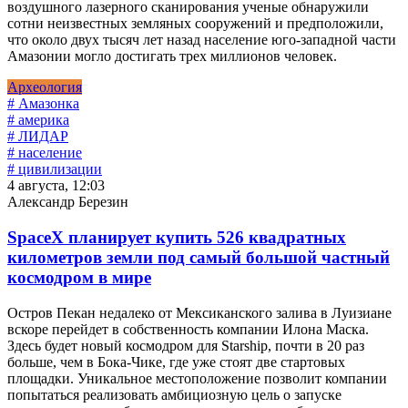
воздушного лазерного сканирования ученые обнаружили
сотни неизвестных земляных сооружений и предположили,
что около двух тысяч лет назад население юго-западной части
Амазонии могло достигать трех миллионов человек.
Археология
# Амазонка
# америка
# ЛИДАР
# население
# цивилизации
4 августа, 12:03
Александр Березин
SpaceX планирует купить 526 квадратных
километров земли под самый большой частный
космодром в мире
Остров Пекан недалеко от Мексиканского залива в Луизиане
вскоре перейдет в собственность компании Илона Маска.
Здесь будет новый космодром для Starship, почти в 20 раз
больше, чем в Бока-Чике, где уже стоят две стартовых
площадки. Уникальное местоположение позволит компании
попытаться реализовать амбициозную цель о запуске