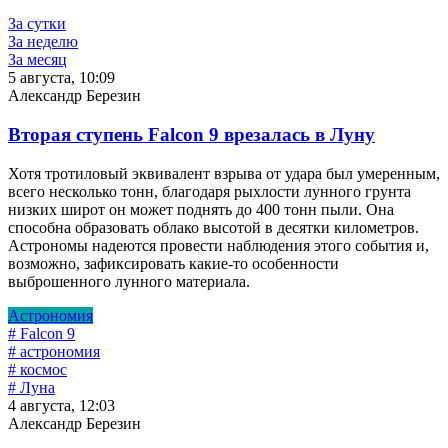
За сутки
За неделю
За месяц
5 августа, 10:09
Александр Березин
Вторая ступень Falcon 9 врезалась в Луну
Хотя тротиловый эквивалент взрыва от удара был умеренным,
всего несколько тонн, благодаря рыхлости лунного грунта
низких широт он может поднять до 400 тонн пыли. Она
способна образовать облако высотой в десятки километров.
Астрономы надеются провести наблюдения этого события и,
возможно, зафиксировать какие-то особенности
выброшенного лунного материала.
Астрономия
# Falcon 9
# астрономия
# космос
# Луна
4 августа, 12:03
Александр Березин