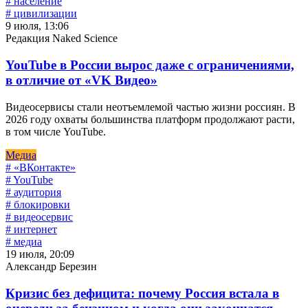
# население
# цивилизации
9 июля, 13:06
Редакция Naked Science
YouTube в России вырос даже с ограничениями,
в отличие от «VK Видео»
Видеосервисы стали неотъемлемой частью жизни россиян. В
2026 году охваты большинства платформ продолжают расти,
в том числе YouTube.
Медиа
# «ВКонтакте»
# YouTube
# аудитория
# блокировки
# видеосервис
# интернет
# медиа
19 июля, 20:09
Александр Березин
Кризис без дефицита: почему Россия встала в