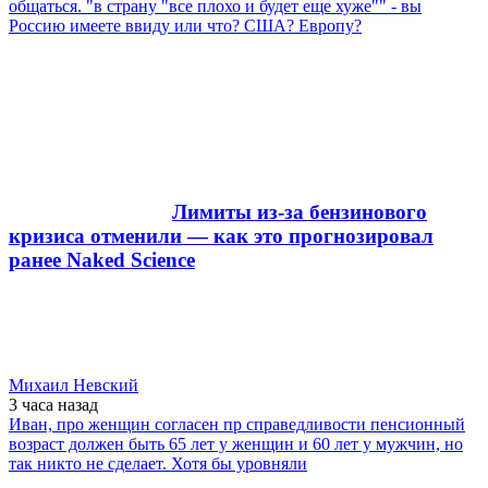
общаться. "в страну "все плохо и будет еще хуже"" - вы
Россию имеете ввиду или что? США? Европу?
Лимиты из-за бензинового
кризиса отменили — как это прогнозировал
ранее Naked Science
Михаил Невский
3 часа
назад
Иван, про женщин согласен пр справедливости пенсионный
возраст должен быть 65 лет у женщин и 60 лет у мужчин, но
так никто не сделает. Хотя бы уровняли