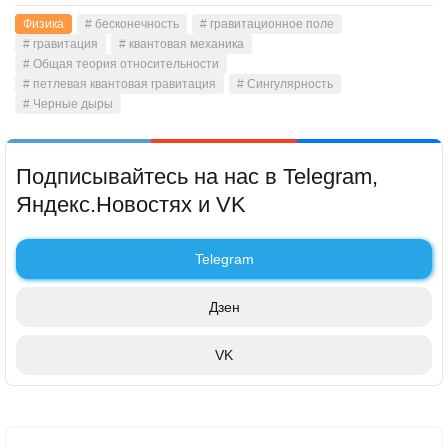
Физика
# бесконечность
# гравитационное поле
# гравитация
# квантовая механика
# Общая теория относительности
# петлевая квантовая гравитация
# Сингулярность
# Черные дыры
Подписывайтесь на нас в Telegram,
Яндекс.Новостях и VK
Telegram
Дзен
VK