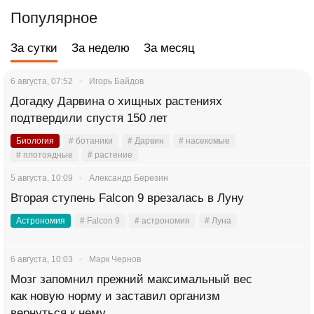
Популярное
За сутки
За неделю
За месяц
6 августа, 07:52
Игорь Байдов
Догадку Дарвина о хищных растениях
подтвердили спустя 150 лет
Биология
# ботаники
# Дарвин
# насекомые
# плотоядные
# растение
5 августа, 10:09
Александр Березин
Вторая ступень Falcon 9 врезалась в Луну
Астрономия
# Falcon 9
# астрономия
# Луна
6 августа, 10:03
Марк Чернов
Мозг запомнил прежний максимальный вес
как новую норму и заставил организм
вернуться к нему