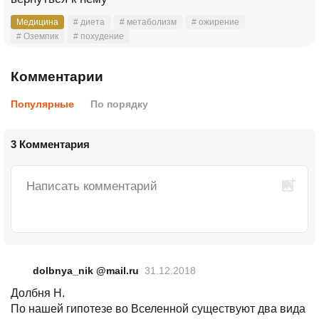
Медицина
# диета
# метаболизм
# ожирение
# Оземпик
# похудение
Комментарии
Популярные
По порядку
3 Комментария
dolbnya_nik @mail.ru
31.12.2018
Долбня Н.
По нашей гипотезе во Вселенной существуют два вида