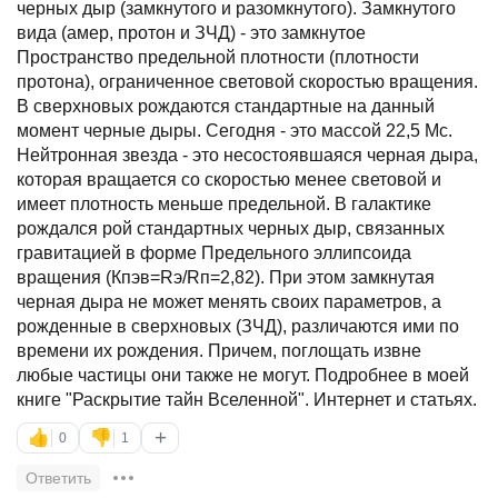
черных дыр (замкнутого и разомкнутого). Замкнутого
вида (амер, протон и ЗЧД) - это замкнутое
Пространство предельной плотности (плотности
протона), ограниченное световой скоростью вращения.
В сверхновых рождаются стандартные на данный
момент черные дыры. Сегодня - это массой 22,5 Мс.
Нейтронная звезда - это несостоявшаяся черная дыра,
которая вращается со скоростью менее световой и
имеет плотность меньше предельной. В галактике
рождался рой стандартных черных дыр, связанных
гравитацией в форме Предельного эллипсоида
вращения (Кпэв=Rэ/Rп=2,82). При этом замкнутая
черная дыра не может менять своих параметров, а
рожденные в сверхновых (ЗЧД), различаются ими по
времени их рождения. Причем, поглощать извне
любые частицы они также не могут. Подробнее в моей
книге "Раскрытие тайн Вселенной". Интернет и статьях.
+
👍
👎
0
1
Ответить