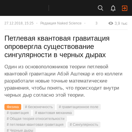
3,9 тыс
27.12.2018, 15:25
Редакция Naked Science
3
Петлевая квантовая гравитация
опровергла существование
сингулярности в черных дырах
Один из основоположников теории петлевой
квантовой гравитации Абэй Аштекар и его коллеги
разработали новые точные математические
уравнения, чтобы понять, что происходит внутри
черных дыр согласно этой теории.
Физика
# бесконечность
# гравитационное поле
# гравитация
# квантовая механика
# Общая теория относительности
# петлевая квантовая гравитация
# Сингулярность
# Черные дыры