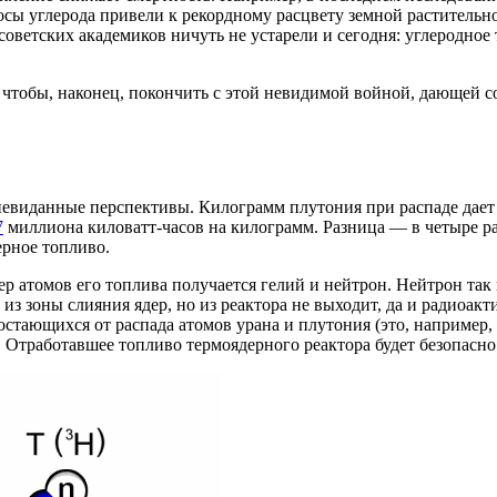
осы углерода привели к рекордному расцвету земной растительно
 советских академиков ничуть не устарели и сегодня: углеродно
, чтобы, наконец, покончить с этой невидимой войной, дающей 
 невиданные перспективы. Килограмм плутония при распаде дае
7
миллиона киловатт-часов на килограмм. Разница — в четыре раз
ерное топливо.
 атомов его топлива получается гелий и нейтрон. Нейтрон так ил
 из зоны слияния ядер, но из реактора не выходит, да и радиоак
 остающихся от распада атомов урана и плутония (это, например
 Отработавшее топливо термоядерного реактора будет безопасно 