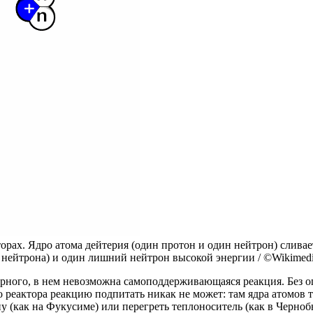
ах. Ядро атома дейтерия (один протон и один нейтрон) сливаетс
два нейтрона) и один лишний нейтрон высокой энергии / ©Wikime
дерного, в нем невозможна самоподдерживающаяся реакция. Без
реактора реакцию подпитать никак не может: там ядра атомов тя
у (как на Фукусиме) или перегреть теплоноситель (как в Черноб