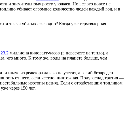
сти и значительному росту урожаев. Но все это вовсе не
е топливо убивает огромное количество людей каждый год, и в
сотни тысяч убитых ежегодно? Когда уже термоядерная
т
23,2
миллиона киловатт-часов (в пересчете на тепло), а
а, что много. К тому же, воды на планете больше, чем
и иначе из реактора далеко не улетит, а гелий безвреден.
тивность от него, если честно, ничтожная. Полураспад трития —
, нестабильные изотопы цезия). Если с отработавшим топливом
уже через 150 лет.