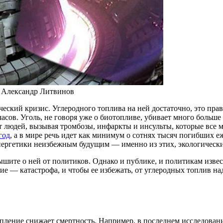
: Александр Литвинов
ческий кризис. Углеродного топлива на ней достаточно, это прав
асов. Уголь, не говоря уже о биотопливе, убивает много больш
ют людей, вызывая тромбозы, инфаркты и инсульты, которые все
год
, а в мире речь идет как минимум о сотнях тысяч погибших е
 энергетики неизбежным будущим — именно из этих, экологическ
ышите о ней от политиков. Однако и публике, и политикам изве
е — катастрофа, и чтобы ее избежать, от углеродных топлив над
тепление снижает смертность. Например, в последнем исследова