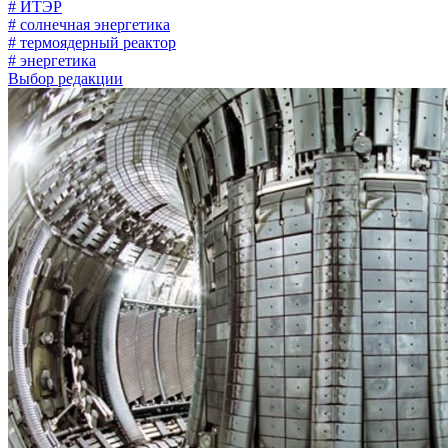
# ИТЭР
# солнечная энергетика
# термоядерный реактор
# энергетика
Выбор редакции