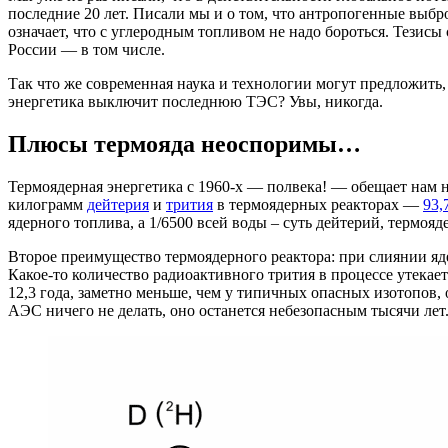
последние 20 лет. Писали мы и о том, что антропогенные выбр
означает, что с углеродным топливом не надо бороться. Тезисы
России — в том числе.
Так что же современная наука и технологии могут предложить
энергетика выключит последнюю ТЭС? Увы, никогда.
Плюсы термояда неоспоримы…
Термоядерная энергетика с 1960-х — полвека! — обещает нам
килограмм
дейтерия
и
трития
в термоядерных реакторах —
93,
ядерного топлива, а 1/6500 всей воды – суть дейтерий, термояд
Второе преимущество термоядерного реактора: при слиянии ядер
Какое-то количество радиоактивного трития в процессе утекает
12,3 года, заметно меньше, чем у типичных опасных изотопов,
АЭС ничего не делать, оно останется небезопасным тысячи лет.