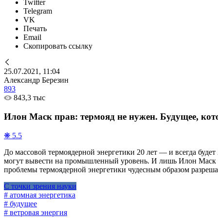
Twitter
Telegram
VK
Печать
Email
Скопировать ссылку
25.07.2021, 11:04
Александр Березин
893
843,3 тыс
Илон Маск прав: термояд не нужен. Будущее, кото
❋ 5.5
До массовой термоядерной энергетики 20 лет — и всегда будет 2
могут вывести на промышленный уровень. И лишь Илон Маск сч
проблемы термоядерной энергетики чудесным образом разрешатся
С точки зрения науки
# атомная энергетика
# будущее
# ветровая энергия