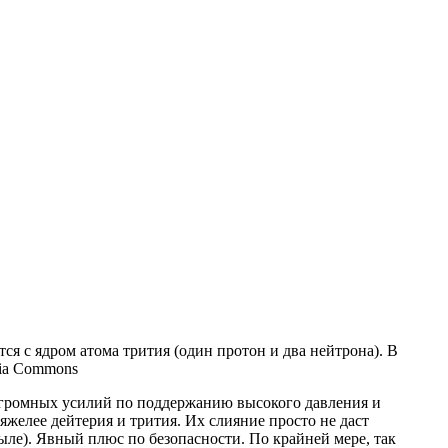
я с ядром атома трития (один протон и два нейтрона). В
dia Commons
 огромных усилий по поддержанию высокого давления и
желее дейтерия и трития. Их слияние просто не даст
ыле). Явный плюс по безопасности. По крайней мере, так