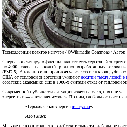
Термоядерный реактор изнутри / ©Wikimedia Commons / Автор
Сперва констатируем факт: на планете есть серьезный энергети
по 4000 человек на каждый триллион выработанных киловатт-ч
(PM2,5). А именно они, проникая через легкие в кровь, убива
США от тепловой энергетики умирают
десятки тысяч людей в 
советские академики еще в 1980-х считали отказ от тепловой
Современной публике эта ситуация известна мало, и вы не усл
энергетики — «потепленческие». По ним, глобальное потеплени
«Термоядерная энергия
не нужна
».
Илон Маск
Мы уже не раз писали, что в действительности глобальное по