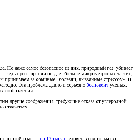
да. Но даже самое безопасное из них, природный газ, убивает
е — ведь при сгорании он дает больше микрометровых частиц
 мы принимаем за обычные «болезни, вызванные стрессом». В
жегодно. Эта проблема давно и серьезно
беспокоит
ученых,
их соображений.
стны другие соображения, требующие отказа от углеродной
о отказаться.
нии по этой теме —
на 15 тысяч
человек в год только за