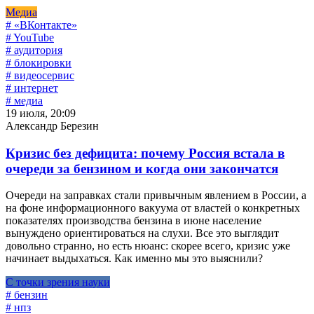
Медиа
# «ВКонтакте»
# YouTube
# аудитория
# блокировки
# видеосервис
# интернет
# медиа
19 июля, 20:09
Александр Березин
Кризис без дефицита: почему Россия встала в
очереди за бензином и когда они закончатся
Очереди на заправках стали привычным явлением в России, а
на фоне информационного вакуума от властей о конкретных
показателях производства бензина в июне население
вынуждено ориентироваться на слухи. Все это выглядит
довольно странно, но есть нюанс: скорее всего, кризис уже
начинает выдыхаться. Как именно мы это выяснили?
С точки зрения науки
# бензин
# нпз