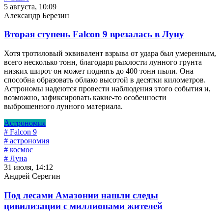
5 августа, 10:09
Александр Березин
Вторая ступень Falcon 9 врезалась в Луну
Хотя тротиловый эквивалент взрыва от удара был умеренным,
всего несколько тонн, благодаря рыхлости лунного грунта
низких широт он может поднять до 400 тонн пыли. Она
способна образовать облако высотой в десятки километров.
Астрономы надеются провести наблюдения этого события и,
возможно, зафиксировать какие-то особенности
выброшенного лунного материала.
Астрономия
# Falcon 9
# астрономия
# космос
# Луна
31 июля, 14:12
Андрей Серегин
Под лесами Амазонии нашли следы
цивилизации с миллионами жителей