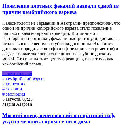
Появление плотных фекалий назвали одной из
причин кембрийского взрыва
Палеонтологи из Германии и Австралии предположили, что
одной из причин кембрийского взрыва стало появление
плотного кала во время эволюции. В отличие от
растворенной органики, фекалии быстро тонули, доставляя
питательные вещества в глубоководные зоны. Эта линия
доставки породила копрофагию (поедание экскрементов) и
создала новые экологические ниши на глубине древних
морей. Это и запустило цепную реакцию, известную как
кембрийский взрыв.
Палеонтология
# кембрийский взрыв
# кишечник
# фекалии
# эволюция
5 августа, 07:23
Мария Азарова
Мягкий клещ, переносящий возвратный тиф,
укусил человека прямо у него дома