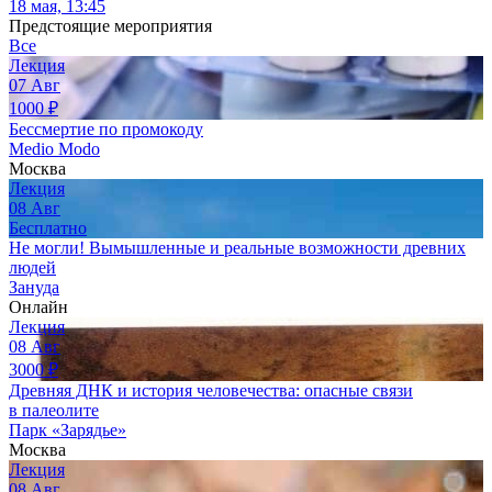
18 мая, 13:45
Предстоящие мероприятия
Все
Лекция
07
Авг
1000
₽
Бессмертие по промокоду
Medio Modo
Москва
Лекция
08
Авг
Бесплатно
Не могли! Вымышленные и реальные возможности древних
людей
Зануда
Онлайн
Лекция
08
Авг
3000
₽
Древняя ДНК и история человечества: опасные связи
в палеолите
Парк «Зарядье»
Москва
Лекция
08
Авг