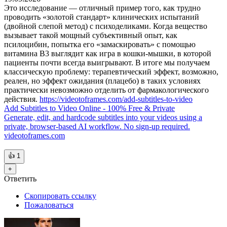
Это исследование — отличный пример того, как трудно
проводить «золотой стандарт» клинических испытаний
(двойной слепой метод) с психоделиками. Когда вещество
вызывает такой мощный субъективный опыт, как
псилоцибин, попытка его «замаскировать» с помощью
витамина B3 выглядит как игра в кошки-мышки, в которой
пациенты почти всегда выигрывают. В итоге мы получаем
классическую проблему: терапевтический эффект, возможно,
реален, но эффект ожидания (плацебо) в таких условиях
практически невозможно отделить от фармакологического
действия.
https://videotoframes.com/add-subtitles-to-video
Add Subtitles to Video Online - 100% Free & Private
Generate, edit, and hardcode subtitles into your videos using a
private, browser-based AI workflow. No sign-up required.
videotoframes.com
👍
1
+
Ответить
Скопировать ссылку
Пожаловаться