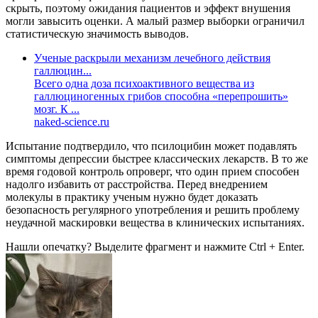
скрыть, поэтому ожидания пациентов и эффект внушения
могли завысить оценки. А малый размер выборки ограничил
статистическую значимость выводов.
Ученые раскрыли механизм лечебного действия
галлюцин...
Всего одна доза психоактивного вещества из
галлюциногенных грибов способна «перепрошить»
мозг. К ...
naked-science.ru
Испытание подтвердило, что псилоцибин может подавлять
симптомы депрессии быстрее классических лекарств. В то же
время годовой контроль опроверг, что один прием способен
надолго избавить от расстройства. Перед внедрением
молекулы в практику ученым нужно будет доказать
безопасность регулярного употребления и решить проблему
неудачной маскировки вещества в клинических испытаниях.
Нашли опечатку? Выделите фрагмент и нажмите Ctrl + Enter.