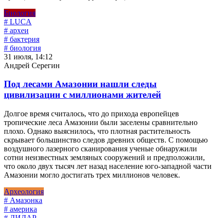
Биология
# LUCA
# археи
# бактерия
# биология
31 июля, 14:12
Андрей Серегин
Под лесами Амазонии нашли следы
цивилизации с миллионами жителей
Долгое время считалось, что до прихода европейцев
тропические леса Амазонии были заселены сравнительно
плохо. Однако выяснилось, что плотная растительность
скрывает большинство следов древних обществ. С помощью
воздушного лазерного сканирования ученые обнаружили
сотни неизвестных земляных сооружений и предположили,
что около двух тысяч лет назад население юго-западной части
Амазонии могло достигать трех миллионов человек.
Археология
# Амазонка
# америка
# ЛИДАР