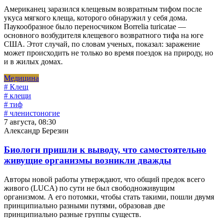
Американец заразился клещевым возвратным тифом после
укуса мягкого клеща, которого обнаружил у себя дома.
Паукообразное было переносчиком Borrelia turicatae —
основного возбудителя клещевого возвратного тифа на юге
США. Этот случай, по словам ученых, показал: заражение
может происходить не только во время поездок на природу, но
и в жилых домах.
Медицина
# Клещ
# клещи
# тиф
# членистоногие
7 августа, 08:30
Александр Березин
Биологи пришли к выводу, что самостоятельно
живущие организмы возникли дважды
Авторы новой работы утверждают, что общий предок всего
живого (LUCA) по сути не был свободноживущим
организмом. А его потомки, чтобы стать такими, пошли двумя
принципиально разными путями, образовав две
принципиально разные группы существ.