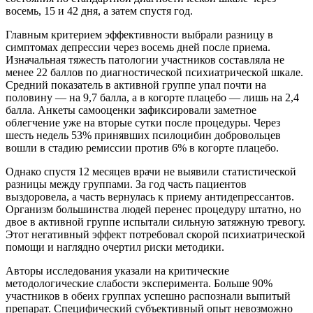
восемь, 15 и 42 дня, а затем спустя год.
Главным критерием эффективности выбрали разницу в
симптомах депрессии через восемь дней после приема.
Изначальная тяжесть патологии участников составляла не
менее 22 баллов по диагностической психиатрической шкале.
Средний показатель в активной группе упал почти на
половину — на 9,7 балла, а в когорте плацебо — лишь на 2,4
балла. Анкеты самооценки зафиксировали заметное
облегчение уже на вторые сутки после процедуры. Через
шесть недель 53% принявших псилоцибин добровольцев
вошли в стадию ремиссии против 6% в когорте плацебо.
Однако спустя 12 месяцев врачи не выявили статистической
разницы между группами. За год часть пациентов
выздоровела, а часть вернулась к приему антидепрессантов.
Организм большинства людей перенес процедуру штатно, но
двое в активной группе испытали сильную затяжную тревогу.
Этот негативный эффект потребовал скорой психиатрической
помощи и наглядно очертил риски методики.
Авторы исследования указали на критические
методологические слабости эксперимента. Больше 90%
участников в обеих группах успешно распознали выпитый
препарат. Специфический субъективный опыт невозможно