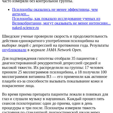
часто измеряли без контрольной группы.
Псилоцибы оказались не менее эффективны, чем
антидеп...
Псилоцибы, как показало исследование ученых из
Великобритании, могут оказывать не менее интенсивн...
naked-science.ru
Шведские ученые проверили скорость и продолжительность
действия единократного употребления псилоцибина на
выборке людей с депрессией на протяжении года. Результаты
опубликовали
в журнале
JAMA Network Open
.
Для подтверждения гипотезы отобрали 35 пациентов с
диагностированной рекуррентной депрессией средней и
высокой тяжести. Их распределили на группы: 17 человек
приняли 25 миллиграммов псилоцибина, а 18 получили 100
миллиграммов витамина B3 — его применили как активное
плацебо из-за способности вызывать покалывание кожи и
покраснение лица.
Во время приема препарата пациенты лежали в повязках для
глаз и слушали музыку в наушниках. Каждый прошел пять
сеансов психотерапии: один до приема, один в день
процедуры и три после. Психиатры измеряли тяжесть
состояния по стандартной диагностической шкале через