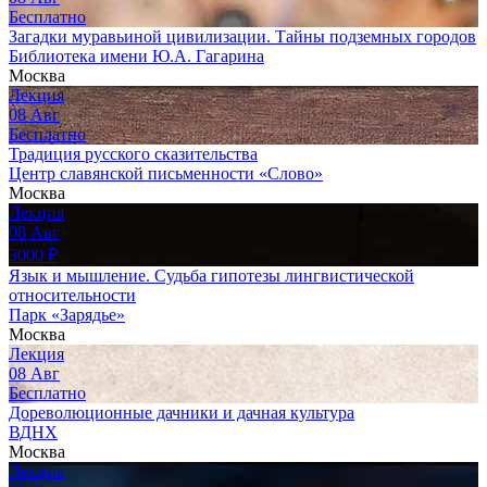
Бесплатно
Загадки муравьиной цивилизации. Тайны подземных городов
Библиотека имени Ю.А. Гагарина
Москва
Лекция
08
Авг
Бесплатно
Традиция русского сказительства
Центр славянской письменности «Слово»
Москва
Лекция
08
Авг
3000
₽
Язык и мышление. Судьба гипотезы лингвистической
относительности
Парк «Зарядье»
Москва
Лекция
08
Авг
Бесплатно
Дореволюционные дачники и дачная культура
ВДНХ
Москва
Лекция