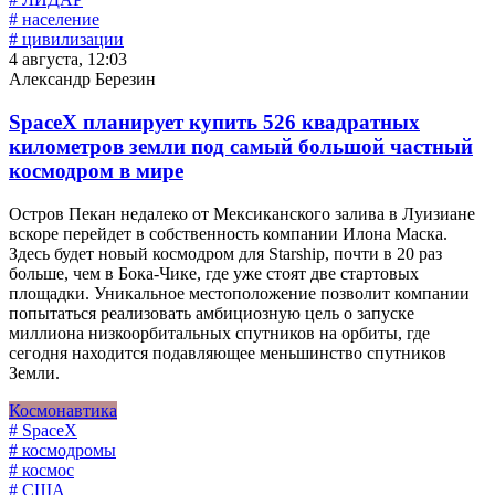
# население
# цивилизации
4 августа, 12:03
Александр Березин
SpaceX планирует купить 526 квадратных
километров земли под самый большой частный
космодром в мире
Остров Пекан недалеко от Мексиканского залива в Луизиане
вскоре перейдет в собственность компании Илона Маска.
Здесь будет новый космодром для Starship, почти в 20 раз
больше, чем в Бока-Чике, где уже стоят две стартовых
площадки. Уникальное местоположение позволит компании
попытаться реализовать амбициозную цель о запуске
миллиона низкоорбитальных спутников на орбиты, где
сегодня находится подавляющее меньшинство спутников
Земли.
Космонавтика
# SpaceX
# космодромы
# космос
# США