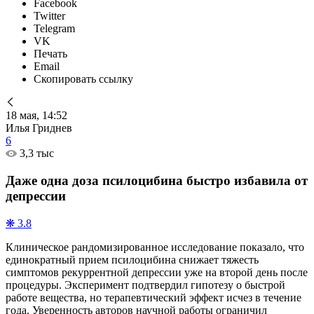
Facebook
Twitter
Telegram
VK
Печать
Email
Скопировать ссылку
18 мая, 14:52
Илья Гриднев
6
3,3 тыс
Даже одна доза псилоцибина быстро избавила от
депрессии
❋ 3.8
Клиническое рандомизированное исследование показало, что
единократный прием псилоцибина снижает тяжесть
симптомов рекуррентной депрессии уже на второй день после
процедуры. Эксперимент подтвердил гипотезу о быстрой
работе вещества, но терапевтический эффект исчез в течение
года. Уверенность авторов научной работы ограничил