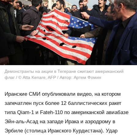
Демонстранты на акции в Тегеране сжигают американский
флаг / © Atta Kenare, AFP / Автор: Артем Фомин
Иранские СМИ опубликовали видео, на котором
запечатлен пуск более 12 баллистических ракет
типа Qiam-1 и Fateh-110 по американской авиабазе
Эйн-аль-Асад на западе Ирака и аэродрому в
Эрбиле (столица Иракского Курдистана). Удар