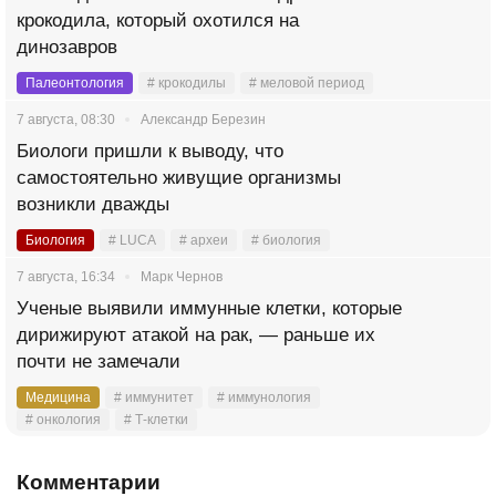
крокодила, который охотился на
динозавров
Палеонтология
# крокодилы
# меловой период
7 августа, 08:30
Александр Березин
Биологи пришли к выводу, что
самостоятельно живущие организмы
возникли дважды
Биология
# LUCA
# археи
# биология
7 августа, 16:34
Марк Чернов
Ученые выявили иммунные клетки, которые
дирижируют атакой на рак, — раньше их
почти не замечали
Медицина
# иммунитет
# иммунология
# онкология
# Т-клетки
Комментарии