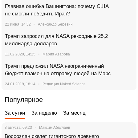
Главная ошибка Вашингтона: почему США
не смогли победить Иран?
22 июня, 14:32
Александр Березин
Трамп запросил для NASA рекордные 25,2
миллиарда долларов
11.02.2020, 14:25
Мария Азарова
Трамп предложил NASA неограниченный
бюджет взамен на отправку людей на Марс
24.01.2019, 18:14
Редакция Naked Science
Популярное
За сутки
За неделю
За месяц
8 августа, 09:23
Максим Абдулаев
Воссоздан скелет гигантского древнего