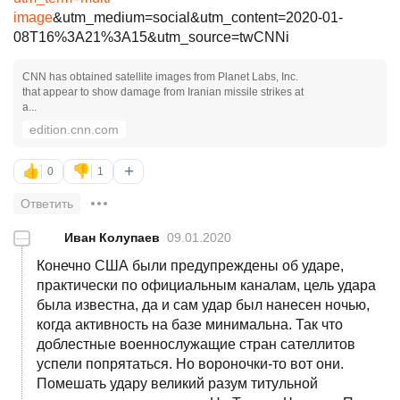
image
&utm_medium=social&utm_content=2020-01-
08T16%3A21%3A15&utm_source=twCNNi
CNN has obtained satellite images from Planet Labs, Inc.
that appear to show damage from Iranian missile strikes at
a...
edition.cnn.com
+
👍
👎
0
1
Ответить
—
Иван Колупаев
09.01.2020
Конечно США были предупреждены об ударе,
практически по официальным каналам, цель удара
была известна, да и сам удар был нанесен ночью,
когда активность на базе минимальна. Так что
доблестные военнослужащие стран сателлитов
успели попрятаться. Но вороночки-то вот они.
Помешать удару великий разум титульной