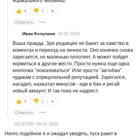
нормального человека.
+
👍
👎
0
1
Ответить
Иван Колупаев
10.01.2020
Ваша правда. Зря редакция не банит за хамство в
коментах и переход на личности. Оно конечно снова
зарегается, но маленько попотеет. А может пойдет
кормиться в другое место. Просто нужна еще одна
кнопочка "пожаловаться" Или просто "автобан"
чудакам с отрицательной репутацией. Зарегался,
нагадил, нахватал минусов - иди в бан и регай
новый аккаунт. И так пока не надоест.
+
👍
👎
0
1
Ответить
DELETED
09.01.2020
Нечто подобное я и ожидал увидеть, пуск ракет в