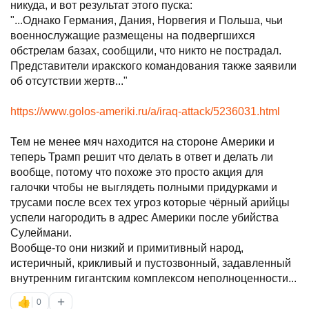
никуда, и вот результат этого пуска:
"...Однако Германия, Дания, Норвегия и Польша, чьи
военнослужащие размещены на подвергшихся
обстрелам базах, сообщили, что никто не пострадал.
Представители иракского командования также заявили
об отсутствии жертв..."
https://www.golos-ameriki.ru/a/iraq-attack/5236031.html
Тем не менее мяч находится на стороне Америки и
теперь Трамп решит что делать в ответ и делать ли
вообще, потому что похоже это просто акция для
галочки чтобы не выглядеть полными придурками и
трусами после всех тех угроз которые чёрный арийцы
успели нагородить в адрес Америки после убийства
Сулеймани.
Вообще-то они низкий и примитивный народ,
истеричный, крикливый и пустозвонный, задавленный
внутренним гигантским комплексом неполноценности...
+
👍
0