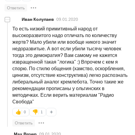
Ответить
—
Иван Колупаев
09.01.2020
То есть низкий примитивный народ от
высокоразвитого надо отличать по количеству
жертв? Мало убили или вообще никого значит
недоразвитые. А вот если убили тысячу человек
тогда это демократия? Вам самому не кажется
извращенной такая "логика" :) Впрочем с кем я
спорю. По стилю общения (хамство, оскорбления,
цинизм, отсутствие конструктива) легко распознать
либеральный аналог кремлебота. Точно такие же
рекомендации прописаны у ольгинских в
методичках. Если верить материалам "Радио
Свобода"
+
👍
👎
0
1
Ответить
Max Brown
09.01.2020