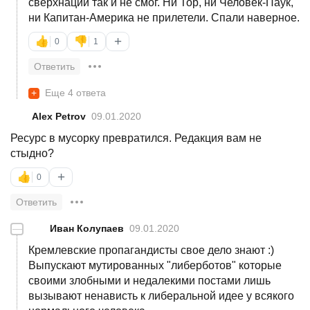
сверхнации так и не смог. Ни Тор, ни Человек-Паук,
ни Капитан-Америка не прилетели. Спали наверное.
+
👍
👎
0
1
Ответить
+
Еще 4 ответа
Alex Petrov
09.01.2020
Ресурс в мусорку превратился. Редакция вам не
стыдно?
+
👍
0
Ответить
—
Иван Колупаев
09.01.2020
Кремлевские пропагандисты свое дело знают :)
Выпускают мутированных "либерботов" которые
своими злобными и недалекими постами лишь
вызывают ненависть к либеральной идее у всякого