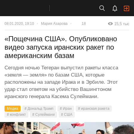
15,5 тыс
08.01.2020, 19:10
Мария Азарова
18
«Пощечина США». Опубликовано
видео запуска иранских ракет по
американским базам
Сегодня ночью Тегеран выпустил ракеты класса
«земля — земля» по базам США, которые
расположены на западе Ирака и в Эрбиле. Этот
удар стал ответом на убийство Вашингтоном
иранского генерала Касема Сулеймани.
Медиа
# Дональд Трамп
# Иран
# иранская ракета
# конфликт
# Сулеймани
# США