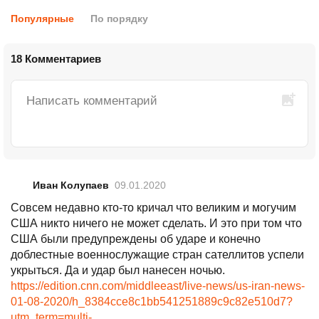
Популярные
По порядку
18 Комментариев
Иван Колупаев
09.01.2020
Совсем недавно кто-то кричал что великим и могучим
США никто ничего не может сделать. И это при том что
США были предупреждены об ударе и конечно
доблестные военнослужащие стран сателлитов успели
укрыться. Да и удар был нанесен ночью.
https://edition.cnn.com/middleeast/live-news/us-iran-news-
01-08-2020/h_8384cce8c1bb541251889c9c82e510d7?
utm_term=multi-