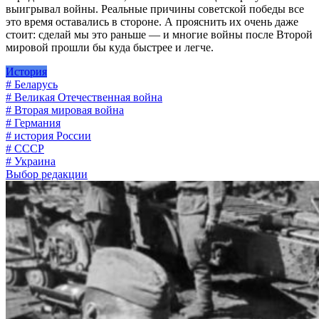
выигрывал войны. Реальные причины советской победы все
это время оставались в стороне. А прояснить их очень даже
стоит: сделай мы это раньше — и многие войны после Второй
мировой прошли бы куда быстрее и легче.
История
# Беларусь
# Великая Отечественная война
# Вторая мировая война
# Германия
# история России
# СССР
# Украина
Выбор редакции