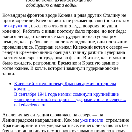
обобщению опыта войны
Командиры фронтов вроде Конева и ряда других Сталину не
противоречили, Киев оставить не рекомендовали (пока их там
не окружили
, из-за того что они оттуда вовремя не ушли,
конечно). Работать с ними поэтому было проще, но вот беда:
нанося неподготовленные контрудары по наступающим
немцам, как требовало главное командование, они постоянно
проваливались. Гудериан замыкал Киевский котел с севера —
генерал Еременко лично обещал Сталину разбить Гудериана
на этом маневре контрударом во фланг. В итоге, как и можно
было ожидать, разгромили Еременко и Красную армию в
котле южнее. В котле, который замкнули гудериановские
танки.
Киевский котел: почему Красная армия потерпела
крупн...
В сентябре 1941 года немцы сомкнули крупнейшие
«клещи» в земной истории — ударами с юга и севера...
naked-science.ru
Аналогичная ситуация сложилась на севере — на
Ленинградском направлении. Как мы
уже писали
, стремление
Красной армии и там удерживать все, ничего не оставлять без
боя и «останавливать немцев контрударами» привело к тому,