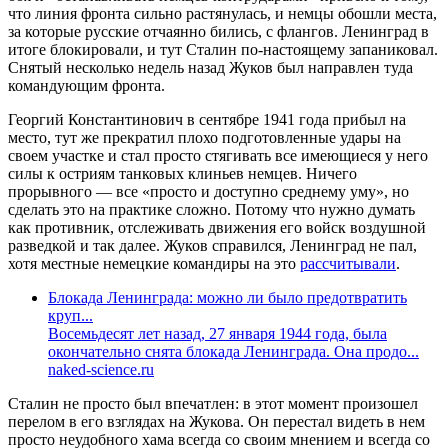
что линия фронта сильно растянулась, и немцы обошли места,
за которые русские отчаянно бились, с флангов. Ленинград в
итоге блокировали, и тут Сталин по-настоящему запаниковал.
Снятый несколько недель назад Жуков был направлен туда
командующим фронта.
Георгий Константинович в сентябре 1941 года прибыл на
место, тут же прекратил плохо подготовленные удары на
своем участке и стал просто стягивать все имеющиеся у него
силы к остриям танковых клиньев немцев. Ничего
прорывного — все «просто и доступно среднему уму», но
сделать это на практике сложно. Потому что нужно думать
как противник, отслеживать движения его войск воздушной
разведкой и так далее. Жуков справился, Ленинград не пал,
хотя местные немецкие командиры на это
рассчитывали
.
Блокада Ленинграда: можно ли было предотвратить
круп...
Восемьдесят лет назад, 27 января 1944 года, была
окончательно снята блокада Ленинграда. Она продо...
naked-science.ru
Сталин не просто был впечатлен: в этот момент произошел
перелом в его взглядах на Жукова. Он перестал видеть в нем
просто неудобного хама всегда со своим мнением и всегда со