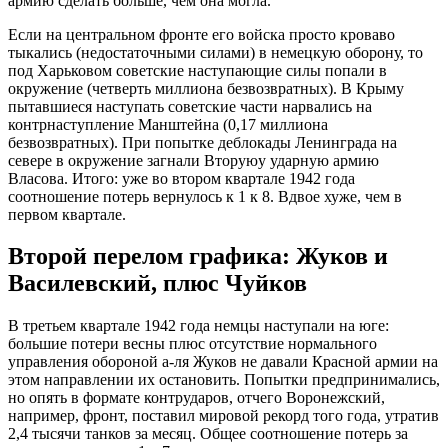
армию сделать больше, чем она могла.
Если на центральном фронте его войска просто кроваво
тыкались (недостаточными силами) в немецкую оборону, то
под Харьковом советские наступающие силы попали в
окружение (четверть миллиона безвозвратных). В Крыму
пытавшиеся наступать советские части нарвались на
контрнаступление Манштейна (0,17 миллиона
безвозвратных). При попытке деблокады Ленинграда на
севере в окружение загнали Вторуюу ударную армию
Власова. Итого: уже во втором квартале 1942 года
соотношение потерь вернулось к 1 к 8. Вдвое хуже, чем в
первом квартале.
Второй перелом графика: Жуков и
Василевский, плюс Чуйков
В третьем квартале 1942 года немцы наступали на юге:
большие потери весны плюс отсутствие нормального
управления обороной а-ля Жуков не давали Красной армии на
этом направлении их остановить. Попытки предпринимались,
но опять в формате контрударов, отчего Воронежский,
например, фронт, поставил мировой рекорд того года, утратив
2,4 тысячи танков за месяц. Общее соотношение потерь за