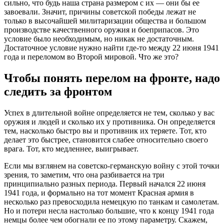
сильно, что будь наша страна размером с их — они бы ее
завоевали. Значит, причины советской победы лежат не
только в высочайшей милитаризации общества и большом
производстве качественного оружия и боеприпасов. Это
условие было необходимым, но никак не достаточным.
Достаточное условие нужно найти где-то между 22 июня 1941
года и переломом во Второй мировой. Что же это?
Чтобы понять перелом на фронте, надо
следить за фронтом
Успех в длительной войне определяется не тем, сколько у вас
оружия и людей и сколько их у противника. Он определяется
тем, насколько быстро вы и противник их теряете. Тот, кто
делает это быстрее, становится слабее относительно своего
врага. Тот, кто медленнее, выигрывает.
Если мы взглянем на советско-германскую войну с этой точки
зрения, то заметим, что она разбивается на три
принципиально разных периода. Первый начался 22 июня
1941 года, и формально на тот момент Красная армия в
несколько раз превосходила немецкую по танкам и самолетам.
Но и потери несла настолько большие, что к концу 1941 года
немцы более чем обогнали ее по этому параметру. Скажем,