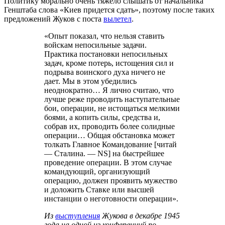
Политику морально очень тяжело слышать от начальника
Генштаба слова «Киев придется сдать», поэтому после таких
предложений Жуков с поста
вылетел
.
«Опыт показал, что нельзя ставить
войскам непосильные задачи.
Практика постановки непосильных
задач, кроме потерь, истощения сил и
подрыва воинского духа ничего не
дает. Мы в этом убедились
неоднократно… Я лично считаю, что
лучше реже проводить наступательные
бои, операции, не истощаться мелкими
боями, а копить силы, средства и,
собрав их, проводить более солидные
операции… Общая обстановка может
толкать Главное Командование [читай
— Сталина. — NS] на быстрейшее
проведение операции. В этом случае
командующий, организующий
операцию, должен проявить мужество
и доложить Ставке или высшей
инстанции о неготовности операции».
Из
выступления
Жукова в декабре 1945
года на одной из конференций по