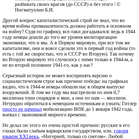
разбивать своих врагов (до СССР) и без этого / ©
Нигматуллин Б.И.
Другой вопрос: капиталистический строй не знал, что во
время войны промышленность должна работать в основном
на войну? Судя по графику, все-таки догадывался: ведь в 1944
году немцы дошли до того же уровня милитаризации
экономики, что и мы. А в Первую мировую, при все том же
капитализме, они и вовсе сделали это в первый год войны (то
есть с той же скоростью, что и СССР во Вторую). Так почему
во Вторую мировую это случилось с ними только в 1944-м, а
не во второй половине 1941-го, как у нас?
Серьезный историк не может воспринять версию о
социалистическом строе как причине победы: на графиках
видно, что в 1944-м немцы обошли нас в общем выпуске
вооружений. В том же году мы выстрелили по ним 0,7
миллиона тонн снарядов и мин, а они по нам — миллион.
Нетрудно обратиться к немецким источникам и узнать: Гитлер
просто не начинал
мобилизацию ВПК до 1 января 1942 года,
воевал с экономикой мирного времени.
Не делал он этого по очень простой причине: русские в его
глазах были слабым варварским государством, или,
говоря
языком XXI века
, «Нигерией, только со снегом». Любой