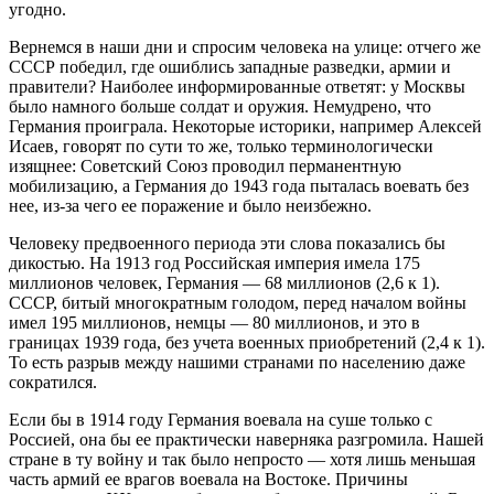
угодно.
Вернемся в наши дни и спросим человека на улице: отчего же
СССР победил, где ошиблись западные разведки, армии и
правители? Наиболее информированные ответят: у Москвы
было намного больше солдат и оружия. Немудрено, что
Германия проиграла. Некоторые историки, например Алексей
Исаев, говорят по сути то же, только терминологически
изящнее: Советский Союз проводил перманентную
мобилизацию, а Германия до 1943 года пыталась воевать без
нее, из-за чего ее поражение и было неизбежно.
Человеку предвоенного периода эти слова показались бы
дикостью. На 1913 год Российская империя имела 175
миллионов человек, Германия — 68 миллионов (2,6 к 1).
СССР, битый многократным голодом, перед началом войны
имел 195 миллионов, немцы — 80 миллионов, и это в
границах 1939 года, без учета военных приобретений (2,4 к 1).
То есть разрыв между нашими странами по населению даже
сократился.
Если бы в 1914 году Германия воевала на суше только с
Россией, она бы ее практически наверняка разгромила. Нашей
стране в ту войну и так было непросто — хотя лишь меньшая
часть армий ее врагов воевала на Востоке. Причины