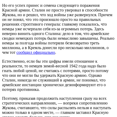
Но его успех принес и семена следующего поражения
Красной армии. Сталин не просто уверовал в способности
Жукова, но и решил, что ход войны уже развернулся. Причем
он не понял, что это произошло просто на правильных
решениях строптивого генерала: главкому показалось, что
немцы уже исчерпали себя из-за огромных потерь. Здесь
неверно винить одного Сталина: дело в том, что армейские
сводки немецких потерь были немыслимо завышены. Реально
немцы за полгода войны потеряли безвозвратно треть
миллиона, а в Кремль донесли про несколько миллионов, о
чем тот
сообщил официально
.
Естественно, если бы эти цифры имели отношение к
реальности, то немцев зимой-весной 1942 года надо было
гнать любой ценой, не считаясь с потерями, просто потому
что они не могли бы удержать Красную армию. Однако
Сталин, никогда не служивший в армии, не понимал, что
армейские инстанции хронически дезинформируют его о
потерях противника.
Поэтому, приказав продолжить наступления сразу на всех
стратегических направлениях, — вопреки сопротивлению
Жукова, считавшего, что силы распылять нельзя и наступать
можно только в одном месте, — главком заставил Красную