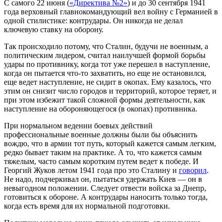
С самого 22 июня (
«Директива №2»
) и до 30 сентября 1941
года верховный главнокомандующий вел войну с Германией в
одной стилистике: контрудары. Он никогда не делал
ключевую ставку на оборону.
Так происходило потому, что Сталин, будучи не военным, а
политическим лидером, считал наилучшей формой борьбы
удары по противнику, когда тот уже перешел в наступление,
когда он пытается что-то захватить, но еще не остановился,
еще ведет наступление, не сидит в окопах. Ему казалось, что
этим он снизит число городов и территорий, которое теряет, и
при этом избежит такой сложной формы деятельности, как
наступление на обороняющегося (в окопах) противника.
При нормальном ведении боевых действий
профессиональные военные должны были бы объяснить
вождю, что в армии тот путь, который кажется самым легким,
редко бывает таким на практике. А то, что кажется самым
тяжелым, часто самым коротким путем ведет к победе. И
Георгий Жуков летом 1941 года про это Сталину и
говорил
.
Не надо, подчеркивал он, пытаться удержать Киев — он в
невыгодном положении. Следует отвести войска за Днепр,
готовиться к обороне. А контрудары наносить только тогда,
когда есть время для их нормальной подготовки.