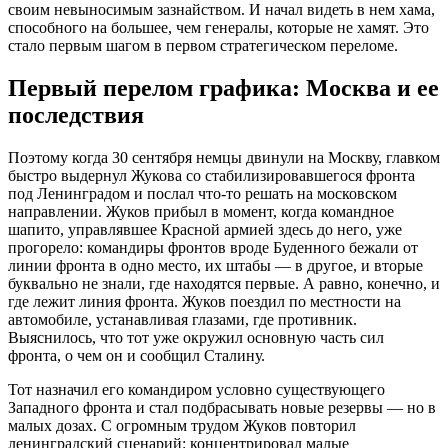
своим невыносимым зазнайством. И начал видеть в нем хама,
способного на большее, чем генералы, которые не хамят. Это
стало первым шагом в первом стратегическом переломе.
Первый перелом графика: Москва и ее
последствия
Поэтому когда 30 сентября немцы двинули на Москву, главком
быстро выдернул Жукова со стабилизировавшегося фронта
под Ленинградом и послал что-то решать на московском
направлении. Жуков прибыл в момент, когда командное
шапито, управлявшее Красной армией здесь до него, уже
прогорело: командиры фронтов вроде Буденного бежали от
линии фронта в одно место, их штабы — в другое, и вторые
буквально не знали, где находятся первые. А равно, конечно, и
где лежит линия фронта. Жуков поездил по местности на
автомобиле, устанавливая глазами, где противник.
Выяснилось, что тот уже окружил основную часть сил
фронта, о чем он и сообщил Сталину.
Тот назначил его командиром условно существующего
Западного фронта и стал подбрасывать новые резервы — но в
малых дозах. С огромным трудом Жуков повторил
ленинградский сценарий: концентрировал малые