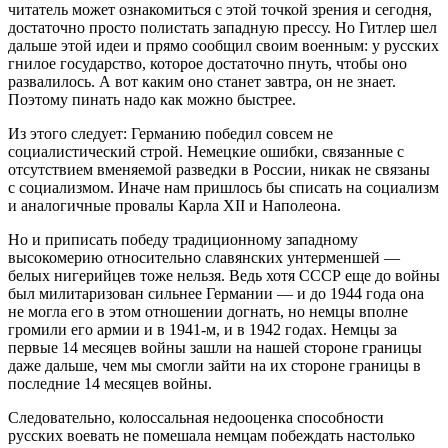
читатель может ознакомиться с этой точкой зрения и сегодня,
достаточно просто полистать западную прессу. Но Гитлер шел
дальше этой идеи и прямо сообщил своим военным: у русских
гнилое государство, которое достаточно пнуть, чтобы оно
развалилось. А вот каким оно станет завтра, он не знает.
Поэтому пинать надо как можно быстрее.
Из этого следует: Германию победил совсем не
социалистический строй. Немецкие ошибки, связанные с
отсутствием вменяемой разведки в России, никак не связаны
с социализмом. Иначе нам пришлось бы списать на социализм
и аналогичные провалы Карла XII и Наполеона.
Но и приписать победу традиционному западному
высокомерию относительно славянских унтерменшей —
белых нигерийцев тоже нельзя. Ведь хотя СССР еще до войны
был милитаризован сильнее Германии — и до 1944 года она
не могла его в этом отношении догнать, но немцы вполне
громили его армии и в 1941-м, и в 1942 годах. Немцы за
первые 14 месяцев войны зашли на нашей стороне границы
даже дальше, чем мы смогли зайти на их стороне границы в
последние 14 месяцев войны.
Следовательно, колоссальная недооценка способности
русских воевать не помешала немцам побеждать настолько