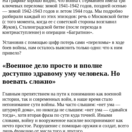
На графике хорошо видно, что война с Германией имела три
ключевых перелома: зимой 1941-1942 годов, поздней осенью
— зимой 1942-1943 годов и летом 1944 года. Мы подробно
разбирали каждый из этих эпизодов: речь о Московской битве
(с того момента, когда ее с советской стороны возглавил
Жуков), Сталинградской битве (после перехода в
контрнаступление) и операции «Багратион».
Установив с помощью цифр потерь сами «переломы» в ходе
боев войны, нам осталось выяснить только одно: что к ним
привело?
«Военное дело просто и вполне
доступно здравому уму человека. Но
воевать сложно»
Главным препятствием на пути к пониманию как военной
истории, так и современных войн, в наше время стало
непонимание сути войны. Мы часто слышим: «нет ума —
штурмуй дома», но никогда не слышим: «нет ума — сдавайся
тогда», хотя вторая фраза по сути куда точней. Иными
словами, войну и вооруженное насилие воспринимают как
нечто простое. Разрушение с помощью оружия и солдат, всего
лишь функцию от числа того и другого.