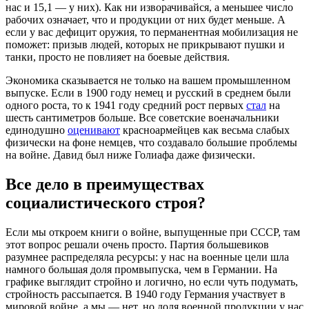
нас и 15,1 — у них). Как ни изворачивайся, а меньшее число
рабочих означает, что и продукции от них будет меньше. А
если у вас дефицит оружия, то перманентная мобилизация не
поможет: призыв людей, которых не прикрывают пушки и
танки, просто не повлияет на боевые действия.
Экономика сказывается не только на вашем промышленном
выпуске. Если в 1900 году немец и русский в среднем были
одного роста, то к 1941 году средний рост первых
стал
на
шесть сантиметров больше. Все советские военачальники
единодушно
оценивают
красноармейцев как весьма слабых
физически на фоне немцев, что создавало большие проблемы
на войне. Давид был ниже Голиафа даже физически.
Все дело в преимуществах
социалистического строя?
Если мы откроем книги о войне, выпущенные при СССР, там
этот вопрос решали очень просто. Партия большевиков
разумнее распределяла ресурсы: у нас на военные цели шла
намного большая доля промвыпуска, чем в Германии. На
графике выглядит стройно и логично, но если чуть подумать,
стройность рассыпается. В 1940 году Германия участвует в
мировой войне, а мы — нет, но доля военной продукции у нас