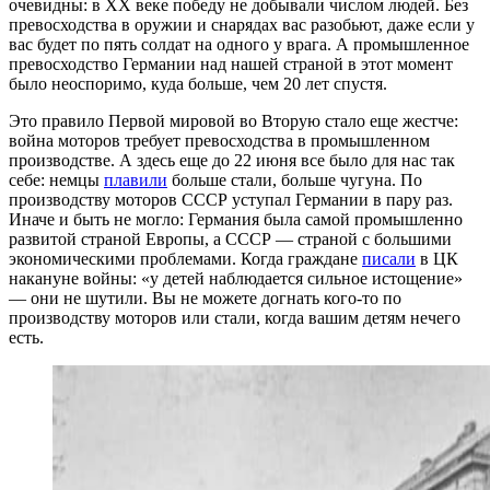
очевидны: в XX веке победу не добывали числом людей. Без
превосходства в оружии и снарядах вас разобьют, даже если у
вас будет по пять солдат на одного у врага. А промышленное
превосходство Германии над нашей страной в этот момент
было неоспоримо, куда больше, чем 20 лет спустя.
Это правило Первой мировой во Вторую стало еще жестче:
война моторов требует превосходства в промышленном
производстве. А здесь еще до 22 июня все было для нас так
себе: немцы
плавили
больше стали, больше чугуна. По
производству моторов СССР уступал Германии в пару раз.
Иначе и быть не могло: Германия была самой промышленно
развитой страной Европы, а СССР — страной с большими
экономическими проблемами. Когда граждане
писали
в ЦК
накануне войны: «у детей наблюдается сильное истощение»
— они не шутили. Вы не можете догнать кого-то по
производству моторов или стали, когда вашим детям нечего
есть.