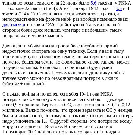
танков во всем вермахте на 22 июня было
5,6
тысячи, у РККА
— больше 22 тысяч (1 к 4). А на 1 января 1942 года —
5,5
и 4
тысячи (1,4 к 1). Соотношение сил изменилось кратно, а
непосредственно на фронте иной раз вообще поменяло знак:
две тысячи
танков и САУ в действующей армии с нашей
стороны были даже меньше, чем пара с небольшим тысяч
исправных немецких машин.
Для оценки убывания или роста боеспособности армий
недостаточно смотреть на одну технику. Если у вас в тылу
танки штампуют в бешеном темпе, но вы теряете танкистов в
не менее бешеном темпе, то формальное число танков, может,
и будет большим. Но воевать их экипажи будут уметь
довольно ограниченно. Поэтому оценить динамику войны
точнее всего можно по безвозвратным потерям в людях
(убитые + пленные).
С начала войны и по конец сентября 1941 года РККА
потеряла так около двух миллионов, за октябрь — декабрь —
еще 0,9 миллиона. Вермахт и СС, соответственно, ~0,2 и 0,12
миллиона. Важно помнить, что кроме вермахта и СС у немцев
были и иные части, поэтому на практике эти цифры их потерь
надо умножить на 1,1. С другой стороны, это потери по всему
миру, а не только на Востоке. Впрочем, до высадки в
Нормандии 90% немецких потерь в солдатах (а иногда и