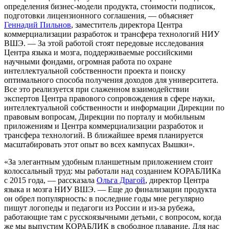
определения бизнес-модели продукта, стоимости подписок,
подготовки лицензионного соглашения, — объясняет
Геннадий Пильнов
, заместитель директора Центра
коммерциализации разработок и трансфера технологий НИУ
ВШЭ. — За этой работой стоят передовые исследования
Центра языка и мозга, поддерживаемые российскими
научными фондами, огромная работа по охране
интеллектуальной собственности проекта и поиску
оптимального способа получения доходов для университета.
Все это реализуется при слаженном взаимодействии
экспертов Центра правового сопровождения в сфере науки,
интеллектуальной собственности и информации Дирекции по
правовым вопросам, Дирекции по порталу и мобильным
приложениям и Центра коммерциализации разработок и
трансфера технологий. В ближайшее время планируется
масштабировать этот опыт во всех кампусах Вышки».
«За элегантным удобным планшетным приложением стоит
колоссальный труд: мы работали над созданием КОРАБЛИКа
с 2015 года, — рассказала
Ольга Драгой
, директор Центра
языка и мозга НИУ ВШЭ. — Еще до финализации продукта
он обрел популярность: в последние годы мне регулярно
пишут логопеды и педагоги из России и из-за рубежа,
работающие там с русскоязычными детьми, с вопросом, когда
же мы выпустим КОРАБЛИК в свободное плавание. Для нас