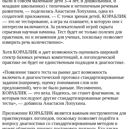
были и совсем маленькие дети 3–4 лет, и дошкольники, и
младшие школьники) с типичным и нетипичным речевым
развитием, — поделилась Анастасия Лопухина, одна из
создателей приложения. — С точки зрения детей, КОРАБЛИК
— это не тестирование, а игра на планшете, в которую они с
интересом включаются. За увлекательной игрой скрыта
серьезная научная начинка. Тест будет не только полезен для
практиков, но и незаменим для ученых, поскольку позволяет
измерить речь количественно».
Хотя КОРАБЛИК и дает возможность оценивать широкий
спектр базовых речевых компетенций, в логопедической
практике он будет не единственным подходом в диагностике.
«Появление такого теста на рынке даст возможность
включить в диагностический протокол стандартизированные
задания (например, оценку понимания слов или
предложений), чего не было раньше. Несомненно,
КОРАБЛИК — это веха. Надеюсь, он станет флагманом, за
которым последуют другие стандартизированные речевые
тесты», — добавила Анастасия Лопухина.
Приложение КОРАБЛИК является важным инструментом для
практикующих логопедов, поскольку позволяет подойти к
вопросу диагностики со стандартизированным методом и
может облегчить процесс постановки диагноза. Его также