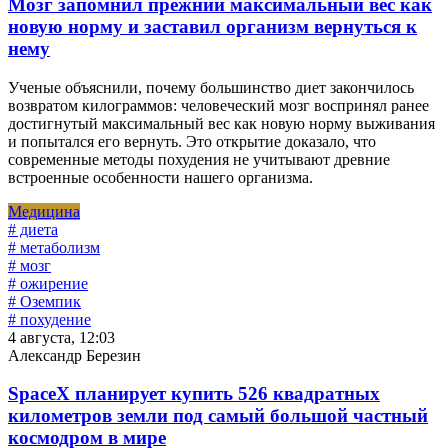
Мозг запомнил прежний максимальный вес как
новую норму и заставил организм вернуться к
нему
Ученые объяснили, почему большинство диет закончилось
возвратом килограммов: человеческий мозг воспринял ранее
достигнутый максимальный вес как новую норму выживания
и попытался его вернуть. Это открытие доказало, что
современные методы похудения не учитывают древние
встроенные особенности нашего организма.
Медицина
# диета
# метаболизм
# мозг
# ожирение
# Оземпик
# похудение
4 августа, 12:03
Александр Березин
SpaceX планирует купить 526 квадратных
километров земли под самый большой частный
космодром в мире