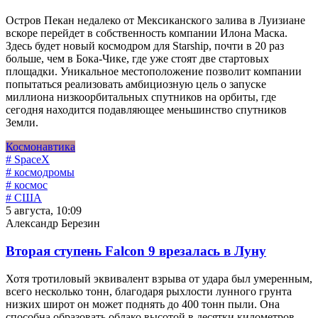
Остров Пекан недалеко от Мексиканского залива в Луизиане
вскоре перейдет в собственность компании Илона Маска.
Здесь будет новый космодром для Starship, почти в 20 раз
больше, чем в Бока-Чике, где уже стоят две стартовых
площадки. Уникальное местоположение позволит компании
попытаться реализовать амбициозную цель о запуске
миллиона низкоорбитальных спутников на орбиты, где
сегодня находится подавляющее меньшинство спутников
Земли.
Космонавтика
# SpaceX
# космодромы
# космос
# США
5 августа, 10:09
Александр Березин
Вторая ступень Falcon 9 врезалась в Луну
Хотя тротиловый эквивалент взрыва от удара был умеренным,
всего несколько тонн, благодаря рыхлости лунного грунта
низких широт он может поднять до 400 тонн пыли. Она
способна образовать облако высотой в десятки километров.