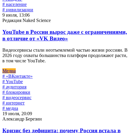
# население
# цивилизации
9 июля, 13:06
Редакция Naked Science
YouTube в России вырос даже с ограничениями,
в отличие от «VK Видео»
Видеосервисы стали неотъемлемой частью жизни россиян. В
2026 году охваты большинства платформ продолжают расти,
в том числе YouTube.
Медиа
# «ВКонтакте»
# YouTube
# аудитория
# блокировки
# видеосервис
# интернет
# медиа
19 июля, 20:09
Александр Березин
Кризис без дефицита: почему Россия встала в