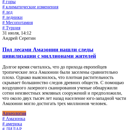
# горы
# климатические изменения
# лед
# ледники
# Месопотамия
# Турция
31 июля, 14:12
Андрей Серегин
Под лесами Амазонии нашли следы
цивилизации с миллионами жителей
Долгое время считалось, что до прихода европейцев
тропические леса Амазонии были заселены сравнительно
плохо. Однако выяснилось, что плотная растительность
скрывает большинство следов древних обществ. С помощью
воздушного лазерного сканирования ученые обнаружили
сотни неизвестных земляных сооружений и предположили,
что около двух тысяч лет назад население юго-западной части
Амазонии могло достигать трех миллионов человек.
Археология
# Амазонка
# америка
# ЛИДАР