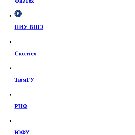
ФизТех
НИУ ВШЭ
Сколтех
ТюмГУ
РНФ
ЮФУ