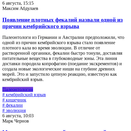
6 августа, 15:15
Максим Абдулаев
Появление плотных фекалий назвали одной из
причин кембрийского взрыва
Палеонтологи из Германии и Австралии предположили, что
одной из причин кембрийского взрыва стало появление
плотного кала во время эволюции. В отличие от
растворенной органики, фекалии быстро тонули, доставляя
питательные вещества в глубоководные зоны. Эта линия
доставки породила копрофагию (поедание экскрементов) и
создала новые экологические ниши на глубине древних
морей. Это и запустило цепную реакцию, известную как
кембрийский взрыв.
Палеонтология
# кембрийский взрыв
# кишечник
# фекалии
# эволюция
6 августа, 10:03
Марк Чернов