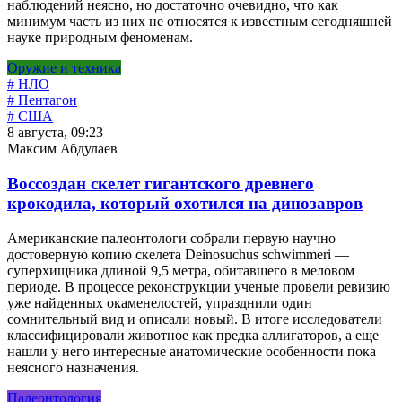
наблюдений неясно, но достаточно очевидно, что как
минимум часть из них не относятся к известным сегодняшней
науке природным феноменам.
Оружие и техника
# НЛО
# Пентагон
# США
8 августа, 09:23
Максим Абдулаев
Воссоздан скелет гигантского древнего
крокодила, который охотился на динозавров
Американские палеонтологи собрали первую научно
достоверную копию скелета Deinosuchus schwimmeri —
суперхищника длиной 9,5 метра, обитавшего в меловом
периоде. В процессе реконструкции ученые провели ревизию
уже найденных окаменелостей, упразднили один
сомнительный вид и описали новый. В итоге исследователи
классифицировали животное как предка аллигаторов, а еще
нашли у него интересные анатомические особенности пока
неясного назначения.
Палеонтология