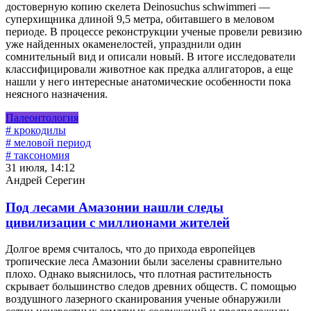
достоверную копию скелета Deinosuchus schwimmeri —
суперхищника длиной 9,5 метра, обитавшего в меловом
периоде. В процессе реконструкции ученые провели ревизию
уже найденных окаменелостей, упразднили один
сомнительный вид и описали новый. В итоге исследователи
классифицировали животное как предка аллигаторов, а еще
нашли у него интересные анатомические особенности пока
неясного назначения.
Палеонтология
# крокодилы
# меловой период
# таксономия
31 июля, 14:12
Андрей Серегин
Под лесами Амазонии нашли следы
цивилизации с миллионами жителей
Долгое время считалось, что до прихода европейцев
тропические леса Амазонии были заселены сравнительно
плохо. Однако выяснилось, что плотная растительность
скрывает большинство следов древних обществ. С помощью
воздушного лазерного сканирования ученые обнаружили