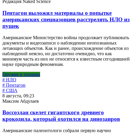
Редакция Naked Science
Пентагон выложил материалы о попытке
американских спецназовцев расстрелять НЛО из
пушек
Американское Министерство войны продолжает публиковать
документы и видеозаписи о наблюдении неопознанных
летающих объектов. Как и ранее, происхождение объектов из
наблюдений неясно, но достаточно очевидно, что как
минимум часть из них не относятся к известным сегодняшней
науке природным феноменам.
Оружие и техника
# НЛО
# Пентагон
# США
8 августа, 09:23
Максим Абдулаев
Воссоздан скелет гигантского древнего
крокодила, который охотился на динозавров
Американские палеонтологи собрали первую научно