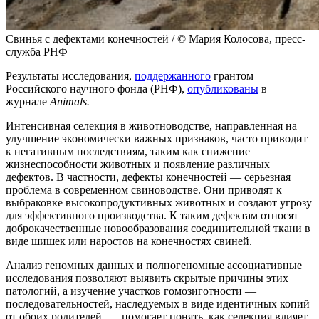
Свинья с дефектами конечностей / © Мария Колосова, пресс-
служба РНФ
Результаты исследования,
поддержанного
грантом
Российского научного фонда (РНФ),
опубликованы
в
журнале
Animals.
Интенсивная селекция в животноводстве, направленная на
улучшение экономически важных признаков, часто приводит
к негативным последствиям, таким как снижение
жизнеспособности животных и появление различных
дефектов. В частности, дефекты конечностей — серьезная
проблема в современном свиноводстве. Они приводят к
выбраковке высокопродуктивных животных и создают угрозу
для эффективного производства. К таким дефектам относят
доброкачественные новообразования соединительной ткани в
виде шишек или наростов на конечностях свиней.
Анализ геномных данных и полногеномные ассоциативные
исследования позволяют выявить скрытые причины этих
патологий, а изучение участков гомозиготности —
последовательностей, наследуемых в виде идентичных копий
от обоих родителей, — помогает понять, как селекция влияет