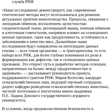
служба РНФ
«Наше исследование демонстрирует, как современные
генетические методы могут использоваться для решения
актуальных проблем животноводства. Процессы, связанные с
липидным обменом, воспалением, целостностью
соединительной ткани, регенерацией мышц, ионным обменом
и клеточным гомеостазом, напрямую влияют на селекционно
ценные признаки, такие как продуктивность, устойчивость к
заболеваниям и качество мяса. Дальнейшие наши
исследования будут направлены на интеграцию данных
генома — всех генов организма — и транскриптома, то есть
набора всех РНК, для более глубоко понимания их роли в
формировании как дефектов, так и селекционно ценных
признаков. Это откроет путь к разработке методов селекции,
направленных на баланс между продуктивностью и
здоровьем», — рассказывает руководитель проекта,
поддержанного грантом РНФ, Мария Колосова, кандидат
сельскохозяйственных наук, ведущий научный сотрудник,
доцент кафедры разведения сельскохозяйственных животных,
частной зоотехники и зоогигиены имени академика
П.Е. Ладана Донского государственного аграрного
университета.
В условиях, когда продовольственная безопасность и