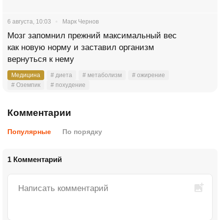
6 августа, 10:03
Марк Чернов
Мозг запомнил прежний максимальный вес
как новую норму и заставил организм
вернуться к нему
Медицина
# диета
# метаболизм
# ожирение
# Оземпик
# похудение
Комментарии
Популярные
По порядку
1 Комментарий