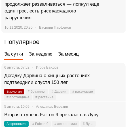
продолжает разваливаться — лопнул еще
один трос, есть риск каскадного
разрушения
10.11.2020, 20:30
Василий Парфенов
Популярное
За сутки
За неделю
За месяц
6 августа, 07:52
Игорь Байдов
Догадку Дарвина о хищных растениях
подтвердили спустя 150 лет
Биология
# ботаники
# Дарвин
# насекомые
# плотоядные
# растение
5 августа, 10:09
Александр Березин
Вторая ступень Falcon 9 врезалась в Луну
Астрономия
# Falcon 9
# астрономия
# Луна