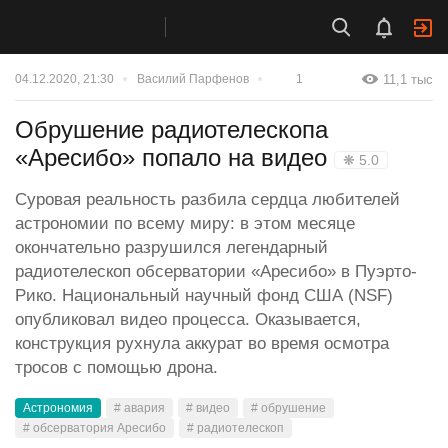
11,1 тыс
04.12.2020, 21:30
Василий Парфенов
1
Обрушение радиотелескопа
«Аресибо» попало на видео
❋ 5.0
Суровая реальность разбила сердца любителей
астрономии по всему миру: в этом месяце
окончательно разрушился легендарный
радиотелескоп обсерватории «Аресибо» в Пуэрто-
Рико. Национальный научный фонд США (NSF)
опубликовал видео процесса. Оказывается,
конструкция рухнула аккурат во время осмотра
тросов с помощью дрона.
Астрономия
# авария
# видео
# обрушение
# обсерватория Аресибо
# радиотелескоп