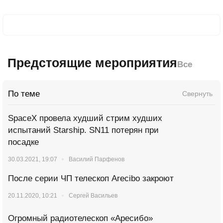
Предстоящие мероприятия
Все
По теме
Свернуть
SpaceX провела худший стрим худших
испытаний Starship. SN11 потерян при
посадке
30.03.2021, 19:07
Василий Парфенов
После серии ЧП телескоп Arecibo закроют
20.11.2020, 10:21
Сергей Васильев
Огромный радиотелескоп «Аресибо»