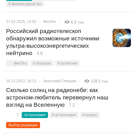
# межзвездный газ
27.02.2025, 13:52
ФизТех
6,9 тыс
Российский радиотелескоп
обнаружил возможные источники
ультра-высокоэнергетических
нейтрино
4.8
ФизТех
# блазары
# галактики
16.12.2022, 10:13
Анатолий Глянцев
128,5 тыс
Сколько солнц на радионебе: как
астроном-любитель перевернул наш
взгляд на Вселенную
7.2
7
Астрономия
# астрономия
# космос
Выбор редакции