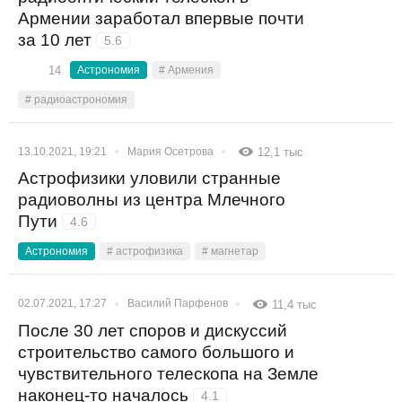
Армении заработал впервые почти
за 10 лет
5.6
14
Астрономия
# Армения
# радиоастрономия
13.10.2021, 19:21
Мария Осетрова
12,1 тыс
Астрофизики уловили странные
радиоволны из центра Млечного
Пути
4.6
Астрономия
# астрофизика
# магнетар
02.07.2021, 17:27
Василий Парфенов
11,4 тыс
После 30 лет споров и дискуссий
строительство самого большого и
чувствительного телескопа на Земле
наконец-то началось
4.1