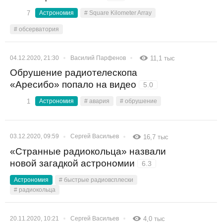
7
Астрономия
# Square Kilometer Array
# обсерватория
04.12.2020, 21:30
Василий Парфенов
11,1 тыс
Обрушение радиотелескопа
«Аресибо» попало на видео
5.0
1
Астрономия
# авария
# обрушение
03.12.2020, 09:59
Сергей Васильев
16,7 тыс
«Странные радиокольца» назвали
новой загадкой астрономии
6.3
Астрономия
# быстрые радиовсплески
# радиокольца
20.11.2020, 10:21
Сергей Васильев
4,0 тыс