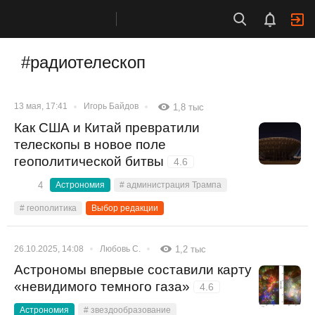
#радиотелескоп
13 мая, 17:41
Игорь Байдов
1,8 тыс
Как США и Китай превратили
телескопы в новое поле
геополитической битвы
4.6
4
Астрономия
# администрация Трампа
# геополитика
Выбор редакции
26.10.2025, 14:08
Любовь С.
1,2 тыс
Астрономы впервые составили карту
«невидимого темного газа»
4.6
Астрономия
# звездообразование