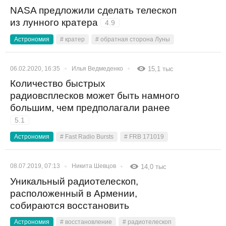
NASA предложили сделать телескоп
из лунного кратера
4.9
Астрономия
# кратер
# обратная сторона Луны
06.02.2020, 16:35
Илья Ведмеденко
15,1 тыс
Количество быстрых
радиовсплесков может быть намного
большим, чем предполагали ранее
5.1
Астрономия
# Fast Radio Bursts
# FRB 171019
08.07.2019, 07:13
Никита Шевцов
14,0 тыс
Уникальный радиотелескоп,
расположенный в Армении,
собираются восстановить
Астрономия
# восстановление
# радиотелескоп