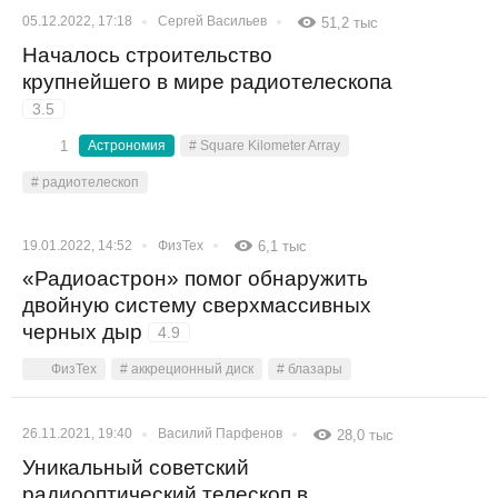
05.12.2022, 17:18
Сергей Васильев
51,2 тыс
Началось строительство
крупнейшего в мире радиотелескопа
3.5
1
Астрономия
# Square Kilometer Array
# радиотелескоп
19.01.2022, 14:52
ФизТех
6,1 тыс
«Радиоастрон» помог обнаружить
двойную систему сверхмассивных
черных дыр
4.9
ФизТех
# аккреционный диск
# блазары
26.11.2021, 19:40
Василий Парфенов
28,0 тыс
Уникальный советский
радиооптический телескоп в