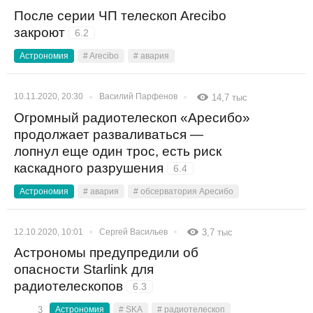
После серии ЧП телескоп Arecibo
закроют
6.2
Астрономия
# Arecibo
# авария
10.11.2020, 20:30
Василий Парфенов
14,7 тыс
Огромный радиотелескоп «Аресибо»
продолжает разваливаться —
лопнул еще один трос, есть риск
каскадного разрушения
6.4
Астрономия
# авария
# обсерватория Аресибо
12.10.2020, 10:01
Сергей Васильев
3,7 тыс
Астрономы предупредили об
опасности Starlink для
радиотелескопов
6.3
3
Астрономия
# SKА
# радиотелескоп