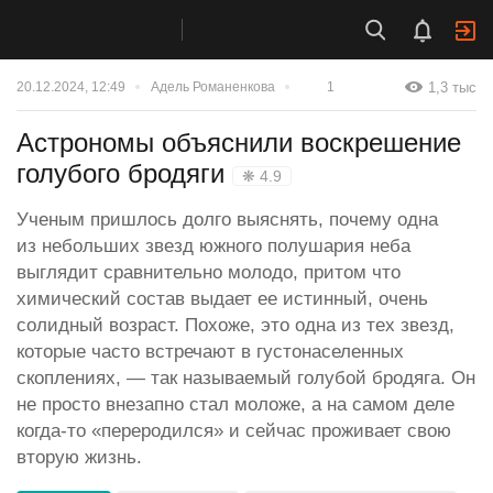
1,3 тыс
20.12.2024, 12:49
Адель Романенкова
1
Астрономы объяснили воскрешение
голубого бродяги
❋ 4.9
Ученым пришлось долго выяснять, почему одна
из небольших звезд южного полушария неба
выглядит сравнительно молодо, притом что
химический состав выдает ее истинный, очень
солидный возраст. Похоже, это одна из тех звезд,
которые часто встречают в густонаселенных
скоплениях, — так называемый голубой бродяга. Он
не просто внезапно стал моложе, а на самом деле
когда-то «переродился» и сейчас проживает свою
вторую жизнь.