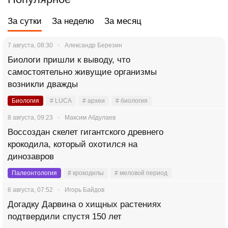
За сутки
За неделю
За месяц
7 августа, 08:30
Александр Березин
Биологи пришли к выводу, что
самостоятельно живущие организмы
возникли дважды
Биология
# LUCA
# археи
# биология
8 августа, 09:23
Максим Абдулаев
Воссоздан скелет гигантского древнего
крокодила, который охотился на
динозавров
Палеонтология
# крокодилы
# меловой период
6 августа, 07:52
Игорь Байдов
Догадку Дарвина о хищных растениях
подтвердили спустя 150 лет