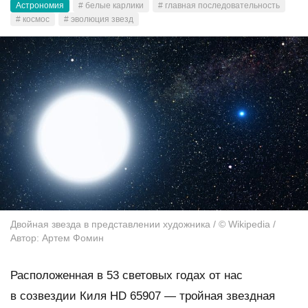
Астрономия
# белые карлики
# главная последовательность
# космос
# эволюция звезд
Двойная звезда в представлении художника / © Wikipedia /
Автор: Артем Фомин
Расположенная в 53 световых годах от нас
в созвездии Киля HD 65907 — тройная звездная