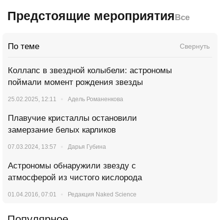
Предстоящие мероприятия
Все
По теме
Свернуть
Коллапс в звездной колыбели: астрономы
поймали момент рождения звезды
25.02.2025, 12:11
Адель Романенкова
Плавучие кристаллы остановили
замерзание белых карликов
07.03.2024, 13:57
Дарья Губина
Астрономы обнаружили звезду с
атмосферой из чистого кислорода
01.04.2016, 07:01
Редакция Naked Science
Популярное