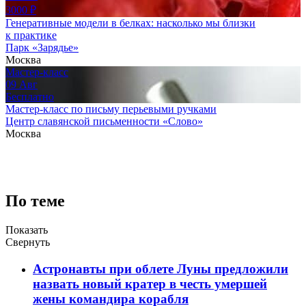
3000
₽
Генеративные модели в белках: насколько мы близки
к практике
Парк «Зарядье»
Москва
Мастер-класс
09
Авг
Бесплатно
Мастер-класс по письму перьевыми ручками
Центр славянской письменности «Слово»
Москва
По теме
Показать
Свернуть
Астронавты при облете Луны предложили
назвать новый кратер в честь умершей
жены командира корабля