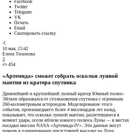
Facebook
Twitter
Telegram
VK
Печать
Email
Скопировать ссылку
10 мая, 15:42
Елена Тихонова
3
454
«Артемида» сможет собрать осколки лунной
мантии из кратера спутника
Древнейший и крупнейший лунный кратер Южный полюс-
Эйткен образовался от столкновения спутника с огромным
260-километровым астероидом. Моделирование этого
события, произошедшего более 4 миллиардов лет назад,
показывает, что осколки лунной мантии, разлетевшиеся в
момент удара, осели вблизи южного полюса Луны — в местах
посадки миссии NASA «Артемида-IV». Эти данные могут
помочь в планировании предстоящей высадке на Луну,