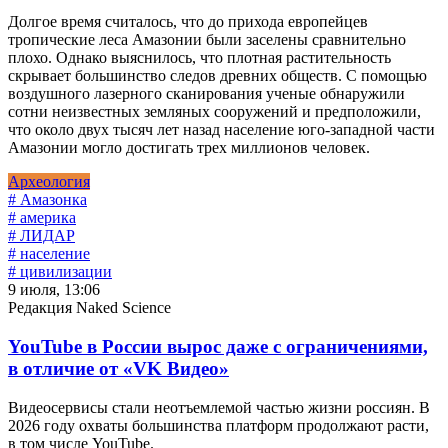
Долгое время считалось, что до прихода европейцев
тропические леса Амазонии были заселены сравнительно
плохо. Однако выяснилось, что плотная растительность
скрывает большинство следов древних обществ. С помощью
воздушного лазерного сканирования ученые обнаружили
сотни неизвестных земляных сооружений и предположили,
что около двух тысяч лет назад население юго-западной части
Амазонии могло достигать трех миллионов человек.
Археология
# Амазонка
# америка
# ЛИДАР
# население
# цивилизации
9 июля, 13:06
Редакция Naked Science
YouTube в России вырос даже с ограничениями,
в отличие от «VK Видео»
Видеосервисы стали неотъемлемой частью жизни россиян. В
2026 году охваты большинства платформ продолжают расти,
в том числе YouTube.