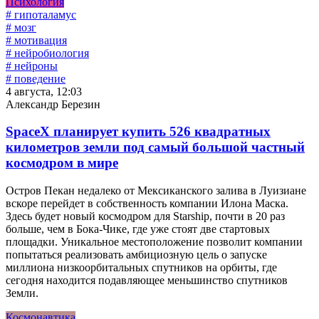
Психология
# гипоталамус
# мозг
# мотивация
# нейробиология
# нейроны
# поведение
4 августа, 12:03
Александр Березин
SpaceX планирует купить 526 квадратных
километров земли под самый большой частный
космодром в мире
Остров Пекан недалеко от Мексиканского залива в Луизиане
вскоре перейдет в собственность компании Илона Маска.
Здесь будет новый космодром для Starship, почти в 20 раз
больше, чем в Бока-Чике, где уже стоят две стартовых
площадки. Уникальное местоположение позволит компании
попытаться реализовать амбициозную цель о запуске
миллиона низкоорбитальных спутников на орбиты, где
сегодня находится подавляющее меньшинство спутников
Земли.
Космонавтика