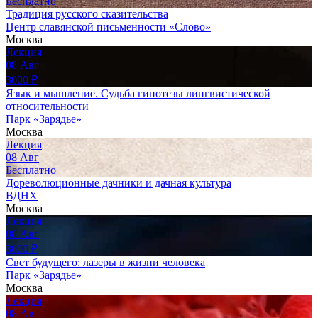
Бесплатно
Традиция русского сказительства
Центр славянской письменности «Слово»
Москва
Лекция
08
Авг
3000
₽
Язык и мышление. Судьба гипотезы лингвистической
относительности
Парк «Зарядье»
Москва
Лекция
08
Авг
Бесплатно
Дореволюционные дачники и дачная культура
ВДНХ
Москва
Лекция
08
Авг
3000
₽
Свет будущего: лазеры в жизни человека
Парк «Зарядье»
Москва
Лекция
08
Авг