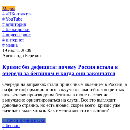
Медиа
# «ВКонтакте»
# YouTube
# аудитория
# блокировки
# видеосервис
# интернет
# медиа
19 июля, 20:09
Александр Березин
Кризис без дефицита: почему Россия встала в
очереди за бензином и когда они закончатся
Очереди на заправках стали привычным явлением в России, а
на фоне информационного вакуума от властей о конкретных
показателях производства бензина в июне население
вынуждено ориентироваться на слухи. Все это выглядит
довольно странно, но есть нюанс: скорее всего, кризис уже
начинает выдыхаться. Как именно мы это выяснили?
С точки зрения науки
# бензин