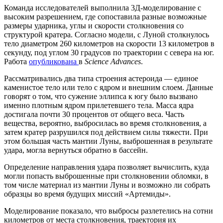
Команда исследователей выполнила 3Д-моделирование с
высоким разрешением, где сопоставила разные возможные
размеры ударника, углы и скорости столкновения со
структурой кратера. Согласно модели, с Луной столкнулось
тело диаметром 260 километров на скорости 13 километров в
секунду, под углом 30 градусов по траектории с севера на юг.
Работа
опубликована
в
Science Advances
.
Рассматривались два типа строения астероида — единое
каменистое тело или тело с ядром и внешним слоем. Данные
говорят о том, что сужение эллипса к югу было вызвано
именно плотным ядром прилетевшего тела. Масса ядра
достигала почти 30 процентов от общего веса. Часть
вещества, вероятно, выбросилась во время столкновения, а
затем кратер разрушился под действием силы тяжести. При
этом большая часть мантии Луны, выброшенная в результате
удара, могла вернуться обратно в бассейн.
Определение направления удара позволяет вычислить, куда
могли попасть выброшенные при столкновении обломки, в
том числе материал из мантии Луны и возможно ли собрать
образцы во время будущих миссий «Артемиды».
Моделирование показало, что выбросы разлетелись на сотни
километров от места столкновения, траектория их