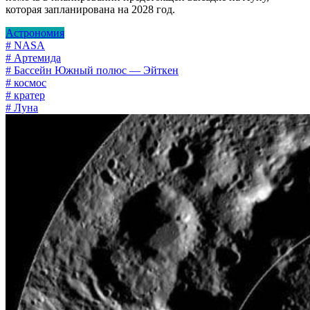
которая запланирована на 2028 год.
Астрономия
# NASA
# Артемида
# Бассейн Южный полюс — Эйткен
# космос
# кратер
# Луна