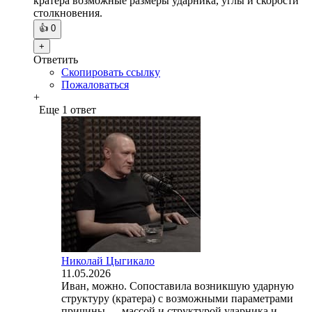
кратера возможные размеры ударника, углы и скорости
столкновения.
👍
0
+
Ответить
Скопировать ссылку
Пожаловаться
+
Еще 1 ответ
Николай Цыгикало
11.05.2026
Иван, можно. Сопоставила возникшую ударную
структуру (кратера) с возможными параметрами
причины — массой и структурой ударника и