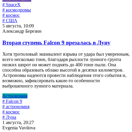
# SpaceX
# космодромы
# космос
# США
5 августа, 10:09
Александр Березин
Вторая ступень Falcon 9 врезалась в Луну
Хотя тротиловый эквивалент взрыва от удара был умеренным,
всего несколько тонн, благодаря рыхлости лунного грунта
низких широт он может поднять до 400 тонн пыли. Она
способна образовать облако высотой в десятки километров.
Астрономы надеются провести наблюдения этого события и,
возможно, зафиксировать какие-то особенности
выброшенного лунного материала.
Астрономия
# Falcon 9
# астрономия
# космос
# Луна
1 августа, 20:27
Evgenia Vavilova