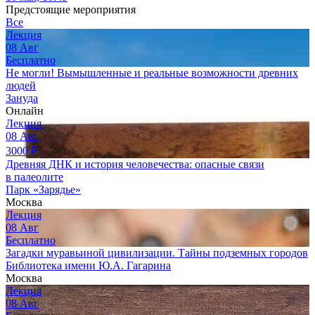
Предстоящие мероприятия
Все
Лекция
08
Авг
Бесплатно
Не могли! Вымышленные и реальные возможности древних
людей
Зануда
Онлайн
Лекция
08
Авг
3000
₽
Древняя ДНК и история человечества: опасные связи
в палеолите
Парк «Зарядье»
Москва
Лекция
08
Авг
Бесплатно
Загадки муравьиной цивилизации. Тайны подземных городов
Библиотека имени Ю.А. Гагарина
Москва
Лекция
08
Авг