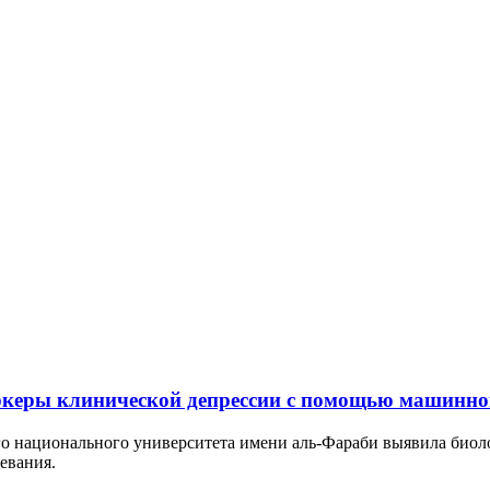
ркеры клинической депрессии с помощью машинно
го национального университета имени аль-Фараби выявила био
евания.