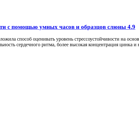
сти с помощью умных часов и образцов слюны
4.9
ожила способ оценивать уровень стрессоустойчивости на основ
ельность сердечного ритма, более высокая концентрация цинка и