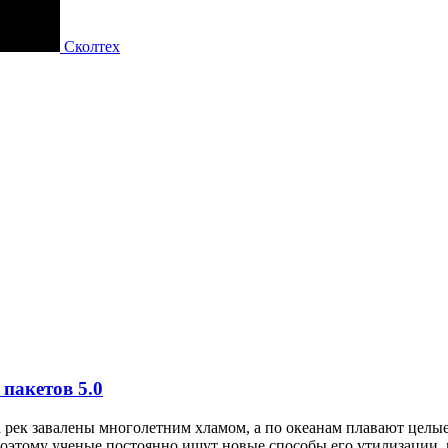
Сколтех
 пакетов
5.0
га рек завалены многолетним хламом, а по океанам плавают це
поэтому ученые постоянно ищут новые способы его утилизации, 