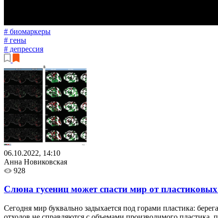
# биомаркеры
# гены
# депрессия
06.10.2022, 14:10
Анна Новиковская
928
Слюна гусениц может спасти мир от пластиковых
Сегодня мир буквально задыхается под горами пластика: бере
отходов не справляются с объемами производимого пластика, 