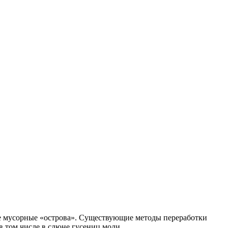
лые мусорные «острова». Существующие методы переработки
в том числе в слюне гусениц моли.